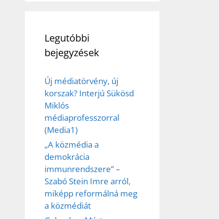
Legutóbbi
bejegyzések
Új médiatörvény, új
korszak? Interjú Sükösd
Miklós
médiaprofesszorral
(Media1)
„A közmédia a
demokrácia
immunrendszere” –
Szabó Stein Imre arról,
miképp reformálná meg
a közmédiát