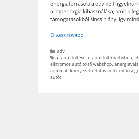
energiaforrásokra oda kell figyeln
a napenergia kihasználása, amit a l
támogatásokból sincs hiány, így mi
Olvass tovább
Kategória
adv
Címkék
e-autó töltése
,
e-autó töltő webshop
,
el
elktromos autó töltő webshop
,
energiaváls
autómat
,
környezettudatos autó
,
minőségi 
autót