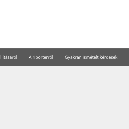
lításáról
A riporterről
Gyakran ismételt kérdések