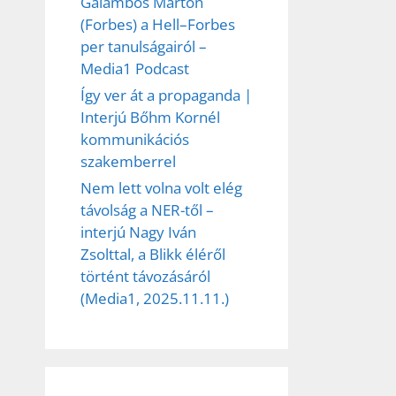
Galambos Márton
(Forbes) a Hell–Forbes
per tanulságairól –
Media1 Podcast
Így ver át a propaganda |
Interjú Bőhm Kornél
kommunikációs
szakemberrel
Nem lett volna volt elég
távolság a NER-től –
interjú Nagy Iván
Zsolttal, a Blikk éléről
történt távozásáról
(Media1, 2025.11.11.)