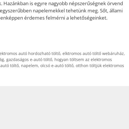
ünk. Hazánkban is egyre nagyobb népszerűségnek örvend
egegyszerűbben napelemekkel tehetünk meg. Sőt, állami
ndenképpen érdemes felmérni a lehetőségeinket.
ektromos autó hordozható töltő
,
elktromos autó töltő webáruház
,
ág
,
gazdaságos e-autó töltő
,
hogyan töltsem az elektromos
autó töltő
,
napelem
,
olcsó e-autó töltő
,
otthon töltjük elektromos