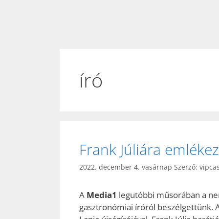
író
Frank Júliára emléke
2022. december 4. vasárnap
Szerző:
vipca
A
Media1
legutóbbi műsorában a ne
gasztronómiai íróról beszélgettünk.