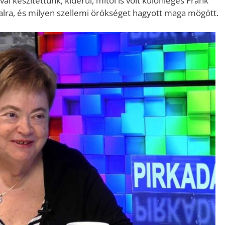
ával készítettünk, kiderül, mitől is volt különleges Frank
sztalra, és milyen szellemi örökséget hagyott maga mögött.