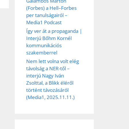
Galambos Márton
(Forbes) a Hell–Forbes
per tanulságairól –
Media1 Podcast
Így ver át a propaganda |
Interjú Bőhm Kornél
kommunikációs
szakemberrel
Nem lett volna volt elég
távolság a NER-től –
interjú Nagy Iván
Zsolttal, a Blikk éléről
történt távozásáról
(Media1, 2025.11.11.)