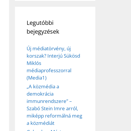
Legutóbbi
bejegyzések
Új médiatörvény, új
korszak? Interjú Sükösd
Miklós
ez,
médiaprofesszorral
(Media1)
éséhez
„A közmédia a
demokrácia
et
immunrendszere” –
Szabó Stein Imre arról,
miképp reformálná meg
a közmédiát