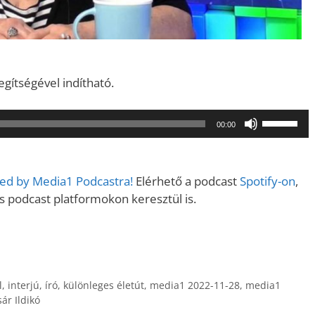
egítségével indítható.
A
00:00
hangerő
növeléséh
illetőleg
ered by Media1 Podcastra!
Elérhető a podcast
Spotify-on
,
csökkent
podcast platformokon keresztül is.
a
Fel/Le
billentyűk
kell
használni.
l
,
interjú
,
író
,
különleges életút
,
media1 2022-11-28
,
media1
sár Ildikó