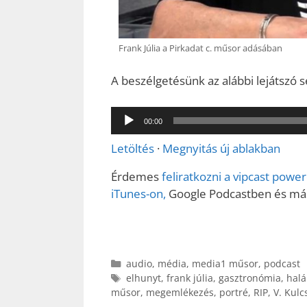
Frank Júlia a Pirkadat c. műsor adásában
A beszélgetésünk az alábbi lejátszó s
Audió
00:00
lejátszó
Letöltés
·
Megnyitás új ablakban
Érdemes
feliratkozni a vipcast pow
iTunes-on,
Google Podcastben és más 
Kategória
audio
,
média
,
media1 műsor
,
podcast
Címkék
elhunyt
,
frank júlia
,
gasztronómia
,
halá
műsor
,
megemlékezés
,
portré
,
RIP
,
V. Kulc