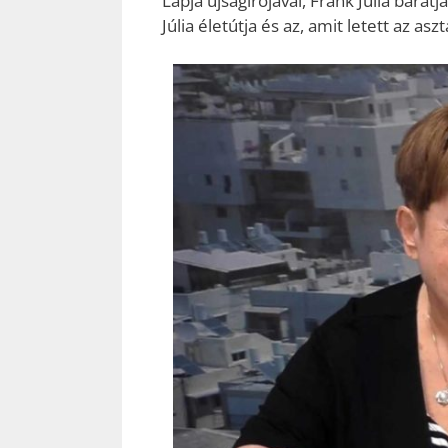
Lapja újságírójával, Frank Júlia barátj
Júlia életútja és az, amit letett az a