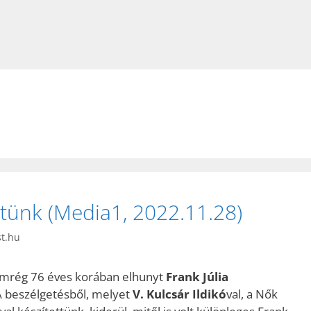
ztünk (Media1, 2022.11.28)
st.hu
mrég 76 éves korában elhunyt
Frank Júlia
 A beszélgetésből, melyet
V. Kulcsár Ildikó
val, a Nők