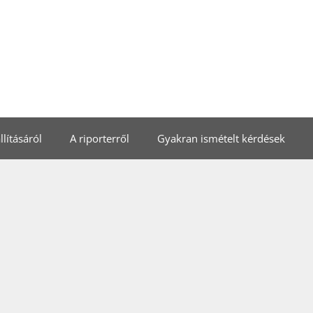
lításáról
A riporterről
Gyakran ismételt kérdések