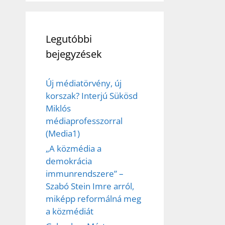
Legutóbbi
bejegyzések
Új médiatörvény, új
korszak? Interjú Sükösd
Miklós
médiaprofesszorral
(Media1)
„A közmédia a
demokrácia
immunrendszere” –
Szabó Stein Imre arról,
miképp reformálná meg
a közmédiát