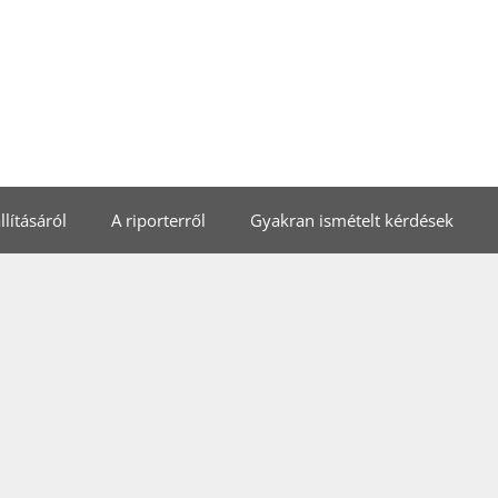
lításáról
A riporterről
Gyakran ismételt kérdések