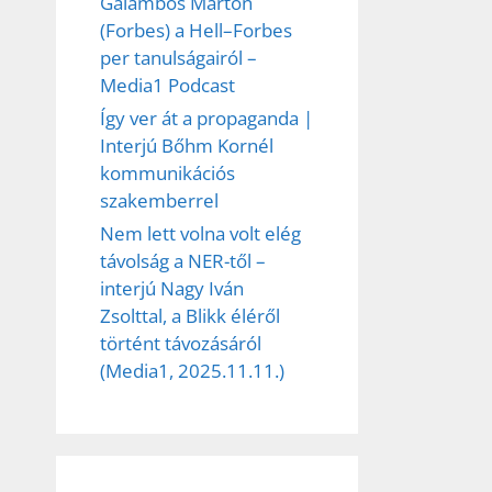
Galambos Márton
(Forbes) a Hell–Forbes
per tanulságairól –
Media1 Podcast
Így ver át a propaganda |
Interjú Bőhm Kornél
kommunikációs
szakemberrel
Nem lett volna volt elég
távolság a NER-től –
interjú Nagy Iván
Zsolttal, a Blikk éléről
történt távozásáról
(Media1, 2025.11.11.)