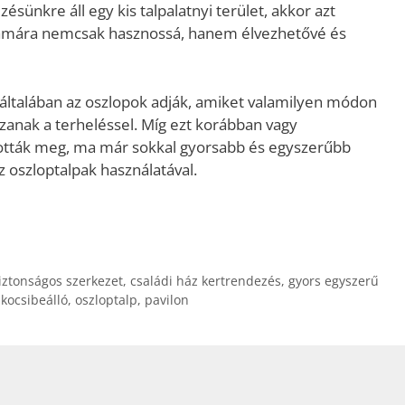
ésünkre áll egy kis talpalatnyi terület, akkor azt
zámára nemcsak hasznossá, hanem élvezhetővé és
 általában az oszlopok adják, amiket valamilyen módon
zanak a terheléssel. Míg ezt korábban vagy
dották meg, ma már sokkal gyorsabb és egyszerűbb
z oszloptalpak használatával.
iztonságos szerkezet
,
családi ház kertrendezés
,
gyors egyszerű
,
kocsibeálló
,
oszloptalp
,
pavilon