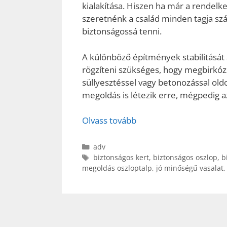
kialakítása. Hiszen ha már a rendelkez
szeretnénk a család minden tagja s
biztonságossá tenni.
A különböző építmények stabilitását
rögzíteni szükséges, hogy megbirkóz
süllyesztéssel vagy betonozással ol
megoldás is létezik erre, mégpedig a
Olvass tovább
Kategória
adv
Címkék
biztonságos kert
,
biztonságos oszlop
,
b
megoldás oszloptalp
,
jó minőségű vasalat