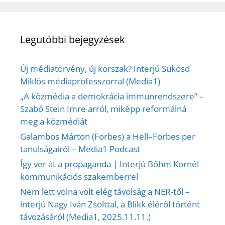
Legutóbbi bejegyzések
Új médiatörvény, új korszak? Interjú Sükösd
Miklós médiaprofesszorral (Media1)
„A közmédia a demokrácia immunrendszere” –
Szabó Stein Imre arról, miképp reformálná
meg a közmédiát
Galambos Márton (Forbes) a Hell–Forbes per
tanulságairól – Media1 Podcast
Így ver át a propaganda | Interjú Bőhm Kornél
kommunikációs szakemberrel
Nem lett volna volt elég távolság a NER-től –
interjú Nagy Iván Zsolttal, a Blikk éléről történt
távozásáról (Media1, 2025.11.11.)