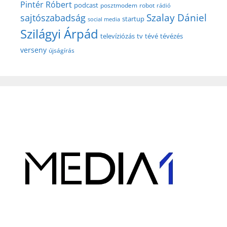
Pintér Róbert
podcast
posztmodem
robot
rádió
Szalay Dániel
sajtószabadság
startup
social media
Szilágyi Árpád
televíziózás
tv
tévé
tévézés
verseny
újságírás