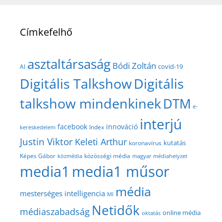
Címkefelhő
asztaltársaság
Bódi Zoltán
covid-19
AI
Digitális Talkshow
Digitális
talkshow mindenkinek
DTM
e-
interjú
facebook
innováció
Index
kereskedelem
Justin Viktor
Keleti Arthur
kutatás
koronavírus
közösségi média
Képes Gábor
közmédia
magyar médiahelyzet
media1
media1 műsor
média
mesterséges intelligencia
MI
Netidők
médiaszabadság
online média
oktatás