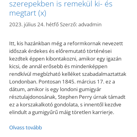
szerepekben is remekül ki- és
megtart (x)
2023. július 24. hétfő
Szerző:
advadmin
Itt, kis hazánkban még a reformkornak nevezett
időszak érdekes és előremutató történései
kezdtek éppen kibontakozni, amikor egy igazán
kicsi, de annál erősebb és mindenképpen
rendkívül megbízható kelléket szabadalmaztattak
Londonban. Pontosan 1845. március 17. ez a
dátum, amikor is egy londoni gumigyár
résztulajdonosának, Stephen Perry úrnak támadt
ez a korszakalkotó gondolata, s innentől kezdve
elindult a gumigyűrű máig töretlen karrierje.
Olvass tovább