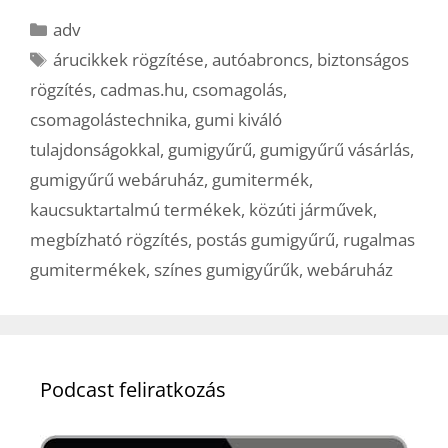
Kategória
adv
Címkék
árucikkek rögzítése
,
autóabroncs
,
biztonságos
rögzítés
,
cadmas.hu
,
csomagolás
,
csomagolástechnika
,
gumi kiváló
tulajdonságokkal
,
gumigyűrű
,
gumigyűrű vásárlás
,
gumigyűrű webáruház
,
gumitermék
,
kaucsuktartalmú termékek
,
közúti járművek
,
megbízható rögzítés
,
postás gumigyűrű
,
rugalmas
gumitermékek
,
színes gumigyűrűk
,
webáruház
Podcast feliratkozás