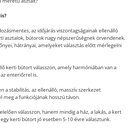
 méretű asztalt?
is?
dozásmentes, az időjárás viszontagságainak ellenálló
ti asztalok, bútorok nagy népszerűségnek örvendenek.
yei, hátrányai, amelyeket választás előtt mérlegelni
illő kerti bútort válasszon, amely harmóniában van a
az enteriőrrel is.
 a stabilitás, az ellenálló, masszív szerkezet
el meg a funkciójának hosszú távon.
elően válasszon, hanem mindig a ház, a lakás, a kert
egy kerti bútort jó esetben 5-10 évre választunk.