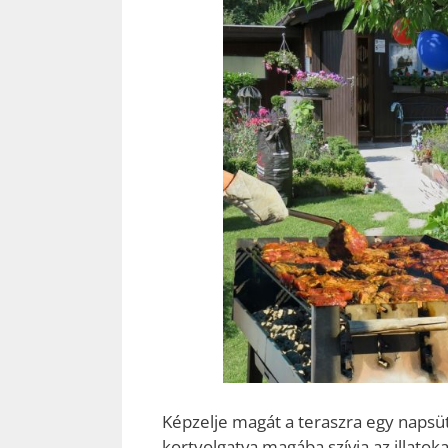
Képzelje magát a teraszra egy napsüt
kortyolgatva magába szívja az illatok