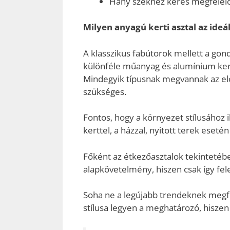
Hány székhez keres megfelelő
Milyen anyagú kerti asztal az ideál
A klasszikus fabútorok mellett a gon
különféle műanyag és alumínium ker
Mindegyik típusnak megvannak az előn
szükséges.
Fontos, hogy a környezet stílusához 
kerttel, a házzal, nyitott terek esetén 
Főként az étkezőasztalok tekintetében
alapkövetelmény, hiszen csak így fel
Soha ne a legújabb trendeknek megfel
stílusa legyen a meghatározó, hiszen 