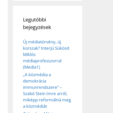
Legutóbbi
bejegyzések
Új médiatörvény, új
korszak? Interjú Sükösd
Miklós
médiaprofesszorral
(Media1)
„A közmédia a
demokrácia
immunrendszere” –
Szabó Stein Imre arról,
miképp reformálná meg
a közmédiát