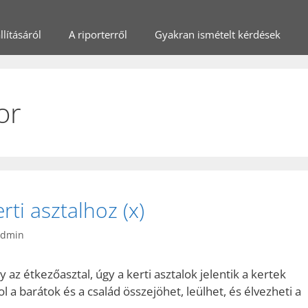
lításáról
A riporterről
Gyakran ismételt kérdések
or
rti asztalhoz (x)
admin
az étkezőasztal, úgy a kerti asztalok jelentik a kertek
ol a barátok és a család összejöhet, leülhet, és élvezheti a