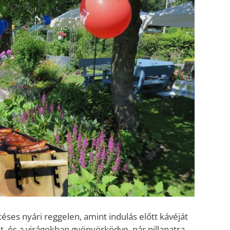
éses nyári reggelen, amint indulás előtt kávéját
at, és a virágokban gyönyörködve, pár pillanatra