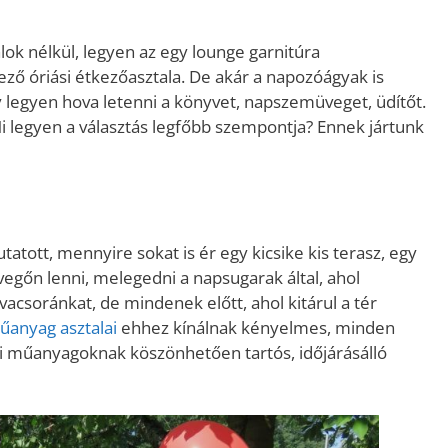
alok nélkül, legyen az egy lounge garnitúra
ező óriási étkezőasztala. De akár a napozóágyak is
ogy legyen hova letenni a könyvet, napszemüveget, üdítőt.
 Mi legyen a választás legfőbb szempontja? Ennek jártunk
tatott, mennyire sokat is ér egy kicsike kis terasz, egy
evegőn lenni, melegedni a napsugarak által, ahol
vacsoránkat, de mindenek előtt, ahol kitárul a tér
űanyag asztalai
ehhez kínálnak kényelmes, minden
gi műanyagoknak köszönhetően tartós, időjárásálló