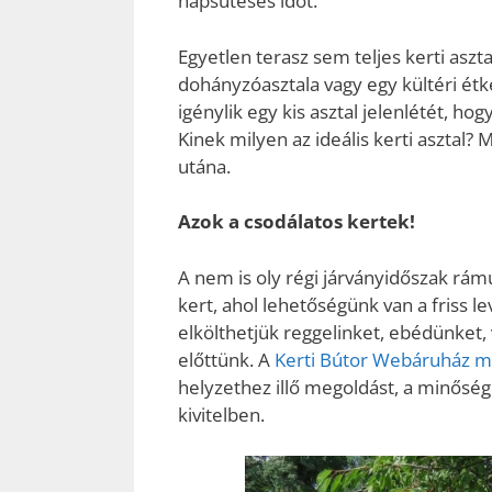
napsütéses időt.
Egyetlen terasz sem teljes kerti aszt
dohányzóasztala vagy egy kültéri étk
igénylik egy kis asztal jelenlétét, h
Kinek milyen az ideális kerti asztal?
utána.
Azok a csodálatos kertek!
A nem is oly régi járványidőszak rámu
kert, ahol lehetőségünk van a friss l
elkölthetjük reggelinket, ebédünket, 
előttünk. A
Kerti Bútor Webáruház m
helyzethez illő megoldást, a minősé
kivitelben.