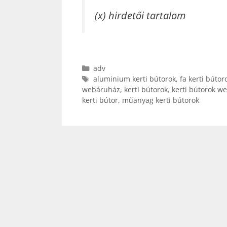
(x) hirdetői tartalom
Kategória
adv
Címkék
aluminium kerti bútorok
,
fa kerti bútor
webáruház
,
kerti bútorok
,
kerti bútorok w
kerti bútor
,
műanyag kerti bútorok