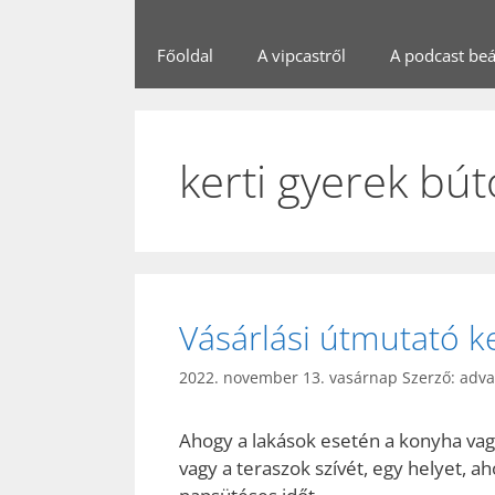
Főoldal
A vipcastről
A podcast beál
kerti gyerek bút
Vásárlási útmutató ke
2022. november 13. vasárnap
Szerző:
adv
Ahogy a lakások esetén a konyha vagy 
vagy a teraszok szívét, egy helyet, ah