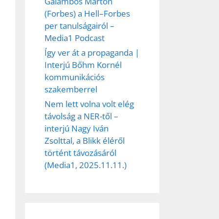
Galambos Márton
(Forbes) a Hell–Forbes
per tanulságairól –
Media1 Podcast
Így ver át a propaganda |
Interjú Bőhm Kornél
kommunikációs
szakemberrel
Nem lett volna volt elég
távolság a NER-től –
interjú Nagy Iván
Zsolttal, a Blikk éléről
történt távozásáról
(Media1, 2025.11.11.)