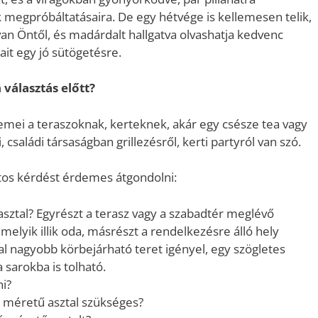
megpróbáltatásaira. De egy hétvége is kellemesen telik,
an Öntől, és madárdalt hallgatva olvashatja kedvenc
ait egy jó sütögetésre.
választás előtt?
emei a teraszoknak, kerteknek, akár egy csésze tea vagy
 családi társaságban grillezésről, kerti partyról van szó.
ntos kérdést érdemes átgondolni:
asztal? Egyrészt a terasz vagy a szabadtér meglévő
melyik illik oda, másrészt a rendelkezésre álló hely
ztal nagyobb körbejárható teret igényel, egy szögletes
 sarokba is tolható.
ni?
 méretű asztal szükséges?