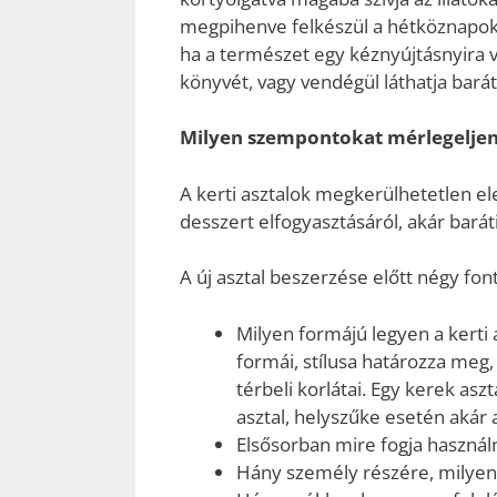
megpihenve felkészül a hétköznapok 
ha a természet egy kéznyújtásnyira v
könyvét, vagy vendégül láthatja barát
Milyen szempontokat mérlegeljen 
A kerti asztalok megkerülhetetlen el
desszert elfogyasztásáról, akár baráti,
A új asztal beszerzése előtt négy fo
Milyen formájú legyen a kerti 
formái, stílusa határozza meg, 
térbeli korlátai. Egy kerek as
asztal, helyszűke esetén akár a
Elsősorban mire fogja használ
Hány személy részére, milyen