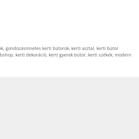
ok
,
gondozásmnetes kerti bútorok
,
kerti asztal
,
kerti bútor
ebshop
,
kerti dekoráció
,
kerti gyerek bútor
,
kerti székek
,
modern