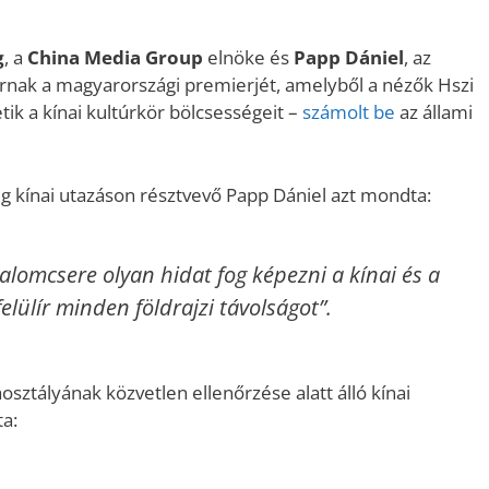
növeléséh
illetőleg
g
, a
China Media Group
elnöke és
Papp Dániel
, az
csökkent
rnak a magyarországi premierjét, amelyből a nézők Hszi
a
k a kínai kultúrkör bölcsességeit –
számolt be
az állami
Fel/Le
billentyűk
kell
ég kínai utazáson résztvevő Papp Dániel azt mondta:
használni.
talomcsere olyan hidat fog képezni a kínai és a
lülír minden földrajzi távolságot”.
ztályának közvetlen ellenőrzése alatt álló kínai
a: