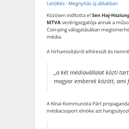
Letöltés
·
Megnyitás új ablakban
Közösen indította el
Sen Haj-Hsziun
MTVA
vezérigazgatója annak a műso
Csin-ping válogatásában megismerheti
média.
A hírhamisításról elhíresült és nemr
„a két médiavállalat közti tar
magyar emberek között, ami fe
A Kínai Kommunista Párt propagandaos
médiacsoport elnöke azt hangsúlyozt