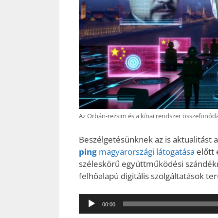
Az Orbán-rezsim és a kínai rendszer összefonódása
Beszélgetésünknek az is aktualitást 
ping
magyarországi látogatása
előtt
széleskörű együttműködési szándéknyil
felhőalapú digitális szolgáltatások te
Audió
00:00
lejátszó