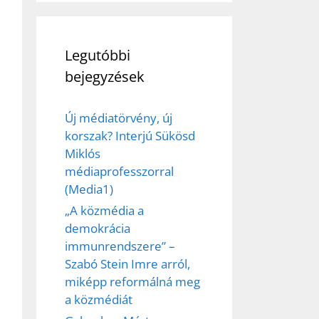
Legutóbbi
bejegyzések
Új médiatörvény, új
korszak? Interjú Sükösd
Miklós
médiaprofesszorral
(Media1)
„A közmédia a
demokrácia
immunrendszere” –
Szabó Stein Imre arról,
miképp reformálná meg
a közmédiát