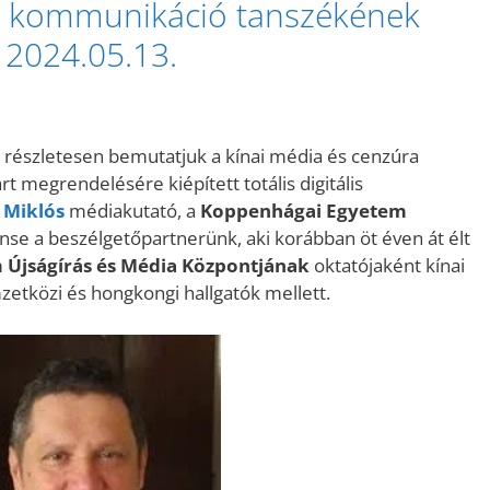
 kommunikáció tanszékének
 2024.05.13.
részletesen bemutatjuk a kínai média és cenzúra
 megrendelésére kiépített totális digitális
 Miklós
médiakutató, a
Koppenhágai Egyetem
se a beszélgetőpartnerünk, aki korábban öt éven át élt
 Újságírás és Média Központjának
oktatójaként kínai
mzetközi és hongkongi hallgatók mellett.