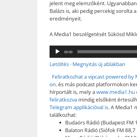
jelent meg elemzőként. Ugyanabban 
Balázs is, aki pedig percekig sorolt
eredményeit.
A Media1 beszélgetését Sükösd Miklós
Audió
00:00
lejátszó
Letöltés
·
Megnyitás új ablakban
Feliratkozhat a vipcast powered by
on,
és más podcast platformokon kere
hírportált is, mely a
www.media1.hu o
feliratkozva
mindig elsőként értesülhe
Telegram applikációval is
. A Media1 
találkozhat:
Budaörs Rádió (Budapest FM 
Balaton Rádió (Siófok FM 88,7