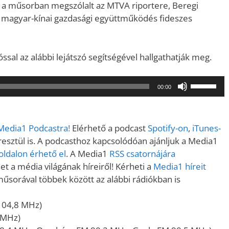
a műsorban megszólalt az MTVA riportere, Beregi
a a magyar-kínai gazdasági együttműködés fideszes
sal az alábbi lejátszó segítségével hallgathatják meg.
A
00:00
hangerő
növeléséh
illetőleg
 Media1 Podcastra!
Elérhető a podcast
Spotify-on
,
iTunes-
csökkent
sztül is. A podcasthoz kapcsolódóan ajánljuk a Media1
a
ldalon érhető el
. A Media1
RSS csatornájára
Fel/Le
t a média világának híreiről! Kérheti a
Media1 híreit
billentyűk
műsorával többek között az alábbi rádiókban is
kell
használni.
104,8 MHz)
 MHz)