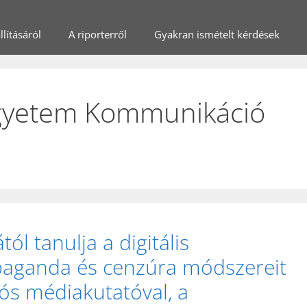
lításáról
A riporterről
Gyakran ismételt kérdések
gyetem Kommunikáció
ól tanulja a digitális
opaganda és cenzúra módszereit
lós médiakutatóval, a