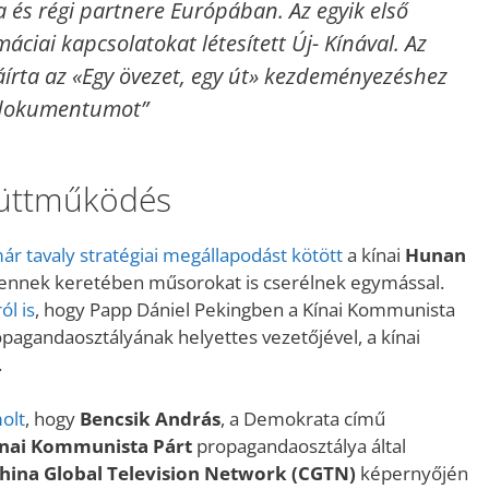
 és régi partnere Európában. Az egyik első
máciai kapcsolatokat létesített Új- Kínával. Az
áírta az «Egy övezet, egy út» kezdeményezéshez
 dokumentumot”
yüttműködés
r tavaly stratégiai megállapodást kötött
a kínai
Hunan
ennek keretében műsorokat is cserélnek egymással.
ól is
, hogy Papp Dániel Pekingben a Kínai Kommunista
opagandaosztályának helyettes vezetőjével, a kínai
.
olt
, hogy
Bencsik András
, a Demokrata című
ínai Kommunista Párt
propagandaosztálya által
hina Global Television Network
(CGTN)
képernyőjén