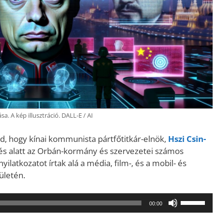
. A kép illusztráció. DALL-E / AI
ad, hogy kínai kommunista pártfőtitkár-elnök,
Hszi Csin-
 és alatt az Orbán-kormány és szervezetei számos
atkozatot írtak alá a média, film-, és a mobil- és
rületén.
A
00:00
hangerő