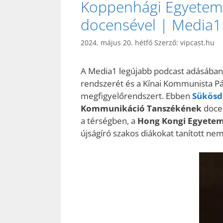
Koppenhági Egyetem
docensével | Media1
2024. május 20. hétfő
Szerző:
vipcast.hu
A Media1 legújabb podcast adásában 
rendszerét és a Kínai Kommunista Párt
megfigyelőrendszert. Ebben
Sükösd
Kommunikáció Tanszékének
docen
a térségben, a
Hong Kongi Egyetem
újságíró szakos diákokat tanított ne