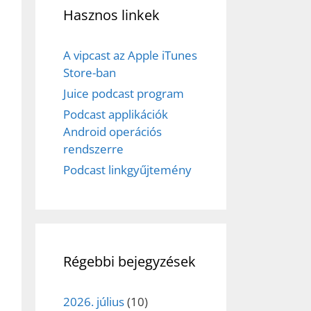
ez,
Hasznos linkek
éséhez
A vipcast az Apple iTunes
Store-ban
Juice podcast program
et
Podcast applikációk
Android operációs
rendszerre
Podcast linkgyűjtemény
Régebbi bejegyzések
2026. július
(10)