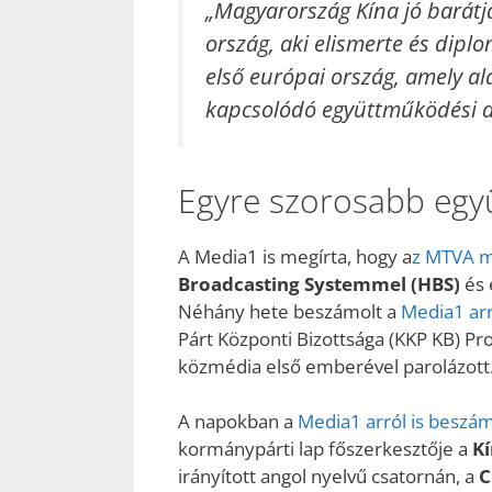
„Magyarország Kína jó barátja
ország, aki elismerte és diplo
első európai ország, amely al
kapcsolódó együttműködési
Egyre szorosabb eg
A Media1 is megírta, hogy a
z MTVA má
Broadcasting Systemmel (HBS)
és 
Néhány hete beszámolt a
Media1 arr
Párt Központi Bizottsága (KKP KB) Pr
közmédia első emberével parolázott
A napokban a
Media1 arról is beszám
kormánypárti lap főszerkesztője a
K
irányított angol nyelvű csatornán, a
C