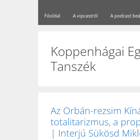
Főoldal
A vipcastről
A podcast beál
Koppenhágai E
Tanszék
Az Orbán-rezsim Kínát
totalitarizmus, a pr
| Interjú Sükösd Mik