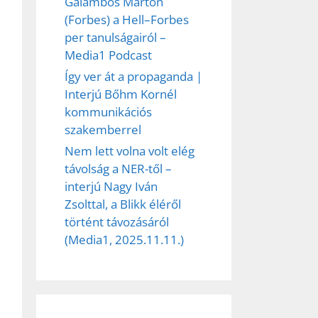
Galambos Márton
(Forbes) a Hell–Forbes
per tanulságairól –
Media1 Podcast
Így ver át a propaganda |
Interjú Bőhm Kornél
kommunikációs
szakemberrel
Nem lett volna volt elég
távolság a NER-től –
interjú Nagy Iván
Zsolttal, a Blikk éléről
történt távozásáról
(Media1, 2025.11.11.)