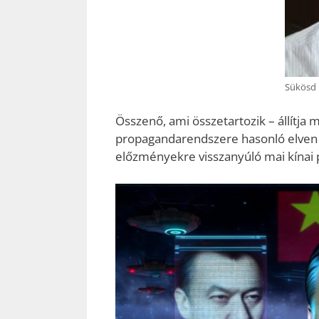
Sükösd 
Összenő, ami összetartozik – állítja
propagandarendszere hasonló elven m
előzményekre visszanyúló mai kínai