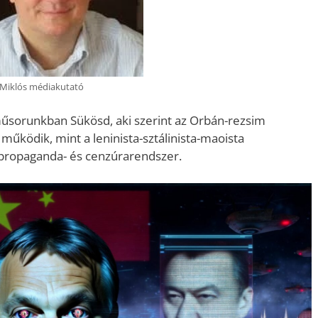
Miklós médiakutató
 műsorunkban Sükösd, aki szerint az Orbán-rezsim
űködik, mint a leninista-sztálinista-maoista
 propaganda- és cenzúrarendszer.