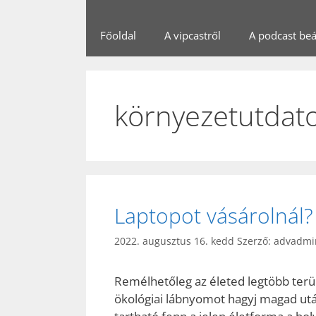
Főoldal
A vipcastről
A podcast beál
környezetutdato
Laptopot vásárolnál? 
2022. augusztus 16. kedd
Szerző:
advadmi
Remélhetőleg az életed legtöbb terü
ökológiai lábnyomot hagyj magad után