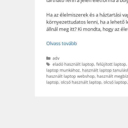
tartható fenn a jelen életforma a bo
Ha az élelmiszerek és a háztartási va
környezettudatos lenni, ha a lehető 
állnál meg itt? Ki mondta, hogy az él
Olvass tovább
Kategória
adv
Címkék
eladó használt laptop
,
felújított laptop
laptop munkához
,
használt laptop tanulás
használt laptop webshop
,
használt megbíz
laptop
,
olcsó használt laptop
,
olcsó laptop