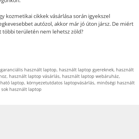
lygónkon.
gy kozmetikai cikkek vásárlása során igyekszel
legkevesebbet autózol, akkor már jó úton jársz. De miért
et többi területén nem lehetsz zöld?
,
garanciális használt laptop
,
használt laptop gyereknek
,
használt
hoz
,
használt laptop vásárlás
,
használt laptop webáruház
,
ható laptop
,
környezetutdatos laptopvásárlás
,
minőségi használt
,
sok használt laptop