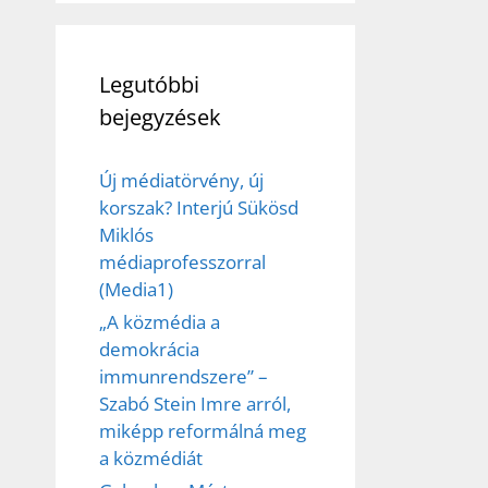
Legutóbbi
bejegyzések
Új médiatörvény, új
korszak? Interjú Sükösd
Miklós
médiaprofesszorral
(Media1)
„A közmédia a
demokrácia
immunrendszere” –
Szabó Stein Imre arról,
miképp reformálná meg
a közmédiát