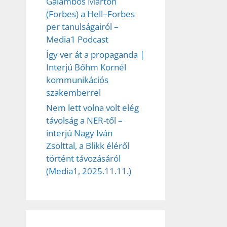
Galambos Márton
(Forbes) a Hell–Forbes
per tanulságairól –
Media1 Podcast
Így ver át a propaganda |
Interjú Bőhm Kornél
kommunikációs
szakemberrel
Nem lett volna volt elég
távolság a NER-től –
interjú Nagy Iván
Zsolttal, a Blikk éléről
történt távozásáról
(Media1, 2025.11.11.)