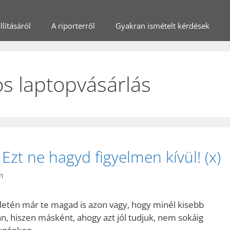
lításáról
A riporterről
Gyakran ismételt kérdések
s laptopvásárlás
Ezt ne hagyd figyelmen kívül! (x)
n
letén már te magad is azon vagy, hogy minél kisebb
, hiszen másként, ahogy azt jól tudjuk, nem sokáig