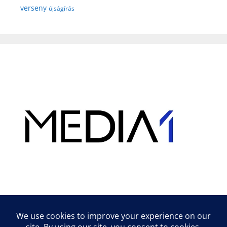
verseny
újságírás
Hirdetés