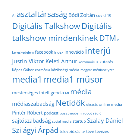
asztaltársaság
Bódi Zoltán
covid-19
AI
Digitális Talkshow
Digitális
talkshow mindenkinek
DTM
e-
interjú
facebook
innováció
Index
kereskedelem
Justin Viktor
Keleti Arthur
kutatás
koronavírus
közösségi média
Képes Gábor
közmédia
magyar médiahelyzet
media1
media1 műsor
média
mesterséges intelligencia
MI
Netidők
médiaszabadság
online média
oktatás
Pintér Róbert
podcast
posztmodem
robot
rádió
Szalay Dániel
sajtószabadság
startup
social media
Szilágyi Árpád
televíziózás
tv
tévé
tévézés