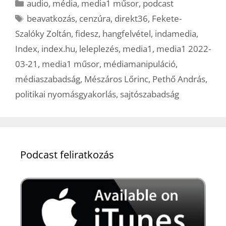
Kategória
audio
,
média
,
media1 műsor
,
podcast
Címkék
beavatkozás
,
cenzúra
,
direkt36
,
Fekete-
Szalóky Zoltán
,
fidesz
,
hangfelvétel
,
indamedia
,
Index
,
index.hu
,
leleplezés
,
media1
,
media1 2022-
03-21
,
media1 műsor
,
médiamanipuláció
,
médiaszabadság
,
Mészáros Lőrinc
,
Pethő András
,
politikai nyomásgyakorlás
,
sajtószabadság
Podcast feliratkozás