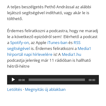
A teljes beszélgetés Pethő Andrással az alábbi
lejátszó segítségével indítható, vagy akár le is
tölthető.
Érdemes feliratkozni a podcastra, hogy ne maradj
le a következő epizódról sem! Elérhető a podcast
a
Spotify-on
, az Apple
iTunes-ban
és
RSS
segítségével
is. Érdemes feliratkozni a
Media1
hírportál napi hírlevelére
is! A
Media1.hu
podcastja jelenleg már 11 rádióban is hallható
hétről-hétre
Audió
00:00
00:00
lejátszó
Letöltés
·
Megnyitás új ablakban