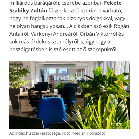
milliárdos barátjáról), cserébe azonban
Fekete-
Szalóky Zoltán
főszerkesztő szerint elvárható,
hogy ne foglalkozzanak bizonyos dolgokkal, vagy
ne olyan hangsúlyosan… A cikkben szó esik Rogán
Antalról, Várkonyi Andreáról, Orbán Viktorról és
sok más érdekes személyről is, úgyhogy a
beszélgetésben is szó esett az ő szerepükről.
Az Index.hu szerkesztősége. Fotó: Media1 / olvasótól