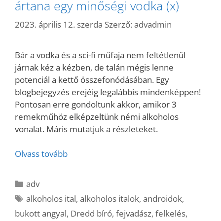
ártana egy minőségi vodka (x)
2023. április 12. szerda
Szerző:
advadmin
Bár a vodka és a sci-fi műfaja nem feltétlenül
járnak kéz a kézben, de talán mégis lenne
potenciál a kettő összefonódásában. Egy
blogbejegyzés erejéig legalábbis mindenképpen!
Pontosan erre gondoltunk akkor, amikor 3
remekműhöz elképzeltünk némi alkoholos
vonalat. Máris mutatjuk a részleteket.
Olvass tovább
Kategória
adv
Címkék
alkoholos ital
,
alkoholos italok
,
androidok
,
bukott angyal
,
Dredd bíró
,
fejvadász
,
felkelés
,