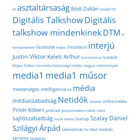
asztaltársaság
Bódi Zoltán
covid-19
AI
Digitális Talkshow
Digitális
talkshow mindenkinek
DTM
e-
interjú
facebook
innováció
Index
kereskedelem
Justin Viktor
Keleti Arthur
kutatás
koronavírus
közösségi média
Képes Gábor
közmédia
magyar médiahelyzet
media1
media1 műsor
média
mesterséges intelligencia
MI
Netidők
médiaszabadság
online média
oktatás
Pintér Róbert
podcast
posztmodem
robot
rádió
Szalay Dániel
sajtószabadság
startup
social media
Szilágyi Árpád
televíziózás
tv
tévé
tévézés
verseny
újságírás