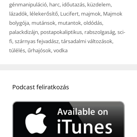
génmanipuláció
,
harc
,
időutazás
,
küzdelem
,
lázadók
,
lélekerősítő
,
Lucifert
,
majmok
,
Majmok
bolygója
,
mutánsok
,
mutantok
,
oldódás
,
palackdizájn
,
postapokaliptikus
,
rabszolgaság
,
sci-
fi
,
szárnyas fejvadász
,
társadalmi változások
,
túlélés
,
űrhajósok
,
vodka
Podcast feliratkozás