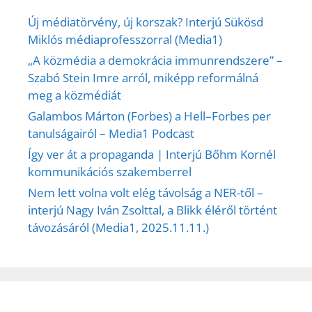
Új médiatörvény, új korszak? Interjú Sükösd
Miklós médiaprofesszorral (Media1)
„A közmédia a demokrácia immunrendszere” –
Szabó Stein Imre arról, miképp reformálná
meg a közmédiát
Galambos Márton (Forbes) a Hell–Forbes per
tanulságairól – Media1 Podcast
Így ver át a propaganda | Interjú Bőhm Kornél
kommunikációs szakemberrel
Nem lett volna volt elég távolság a NER-től –
interjú Nagy Iván Zsolttal, a Blikk éléről történt
távozásáról (Media1, 2025.11.11.)