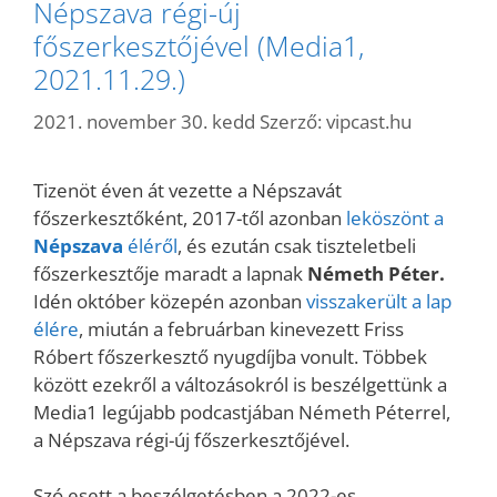
Népszava régi-új
főszerkesztőjével (Media1,
2021.11.29.)
2021. november 30. kedd
Szerző:
vipcast.hu
Tizenöt éven át vezette a Népszavát
főszerkesztőként, 2017-től azonban
leköszönt a
Népszava
éléről
, és ezután csak tiszteletbeli
főszerkesztője maradt a lapnak
Németh Péter.
Idén október közepén azonban
visszakerült a lap
élére
, miután a februárban kinevezett Friss
Róbert főszerkesztő nyugdíjba vonult. Többek
között ezekről a változásokról is beszélgettünk a
Media1 legújabb podcastjában Németh Péterrel,
a Népszava régi-új főszerkesztőjével.
Szó esett a beszélgetésben a 2022-es