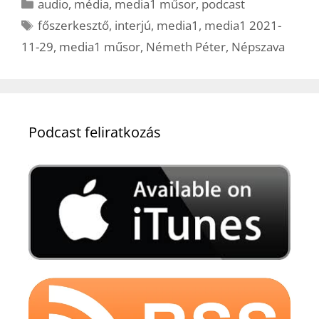
Kategória
audio
,
média
,
media1 műsor
,
podcast
Címkék
főszerkesztő
,
interjú
,
media1
,
media1 2021-
11-29
,
media1 műsor
,
Németh Péter
,
Népszava
Podcast feliratkozás