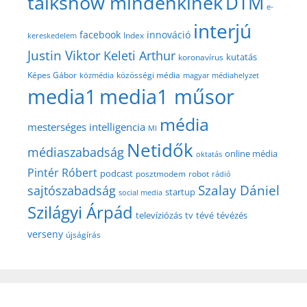
talkshow mindenkinek
DTM
e-
interjú
facebook
innováció
Index
kereskedelem
Justin Viktor
Keleti Arthur
kutatás
koronavírus
közösségi média
Képes Gábor
közmédia
magyar médiahelyzet
media1
media1 műsor
média
mesterséges intelligencia
MI
Netidők
médiaszabadság
online média
oktatás
Pintér Róbert
podcast
posztmodem
robot
rádió
Szalay Dániel
sajtószabadság
startup
social media
Szilágyi Árpád
televíziózás
tv
tévé
tévézés
verseny
újságírás