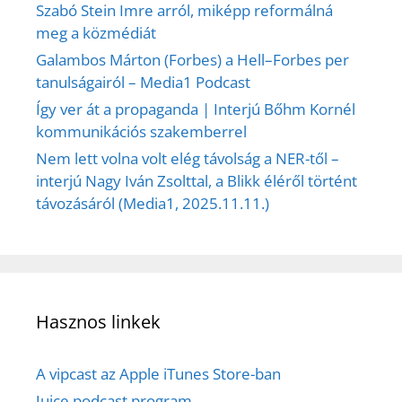
Szabó Stein Imre arról, miképp reformálná
meg a közmédiát
Galambos Márton (Forbes) a Hell–Forbes per
tanulságairól – Media1 Podcast
Így ver át a propaganda | Interjú Bőhm Kornél
kommunikációs szakemberrel
Nem lett volna volt elég távolság a NER-től –
interjú Nagy Iván Zsolttal, a Blikk éléről történt
távozásáról (Media1, 2025.11.11.)
Hasznos linkek
A vipcast az Apple iTunes Store-ban
Juice podcast program