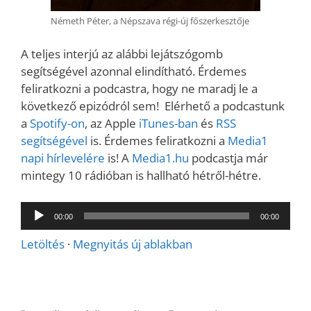
Németh Péter, a Népszava régi-új főszerkesztője
A teljes interjú az alábbi lejátszógomb
segítségével azonnal elindítható. Érdemes
feliratkozni a podcastra, hogy ne maradj le a
következő epizódról sem! Elérhető a podcastunk
a
Spotify-on
, az Apple
iTunes-ban
és
RSS
segítségével
is. Érdemes feliratkozni a
Media1
napi hírlevelére
is! A
Media1.hu
podcastja már
mintegy 10 rádióban is hallható hétről-hétre.
Audió
00:00
00:00
lejátszó
Letöltés
·
Megnyitás új ablakban