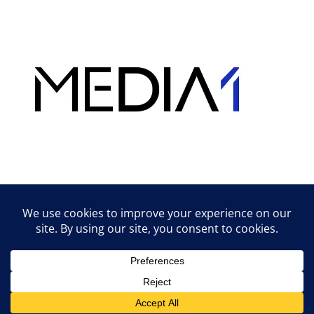
Hirdetés
Lifestyle tippek & trükkök
© 2026 vipcast.hu powered by Media1
• Készült
GeneratePress