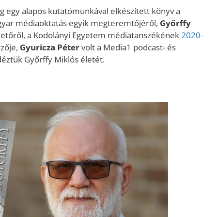
 egy alapos kutatómunkával elkészített könyv a
agyar médiaoktatás egyik megteremtőjéről,
Győrffy
ezetőről, a Kodolányi Egyetem médiatanszékének
2020-
rzője,
Gyuricza Péter
volt a Media1 podcast- és
éztük Győrffy Miklós életét.