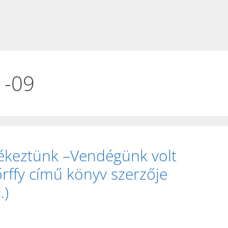
1-09
lékeztünk –Vendégünk volt
őrffy című könyv szerzője
.)