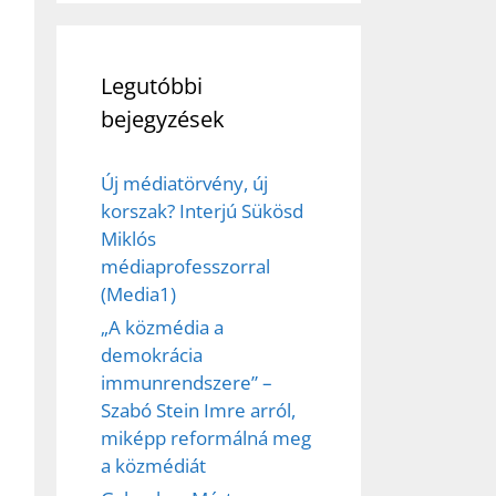
Legutóbbi
bejegyzések
Új médiatörvény, új
korszak? Interjú Sükösd
Miklós
ez,
médiaprofesszorral
(Media1)
éséhez
„A közmédia a
demokrácia
immunrendszere” –
et
Szabó Stein Imre arról,
miképp reformálná meg
a közmédiát