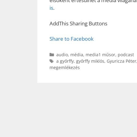
elsőként értesülhet a média világának
is
.
AddThis Sharing Buttons
Share to Facebook
Kategória
audio
,
média
,
media1 műsor
,
podcast
Címkék
a győrffy
,
győrffy miklós
,
Gyuricza Péter
megemlékezés