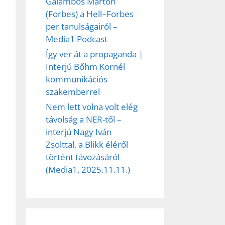
Galambos Márton
(Forbes) a Hell–Forbes
per tanulságairól –
Media1 Podcast
Így ver át a propaganda |
Interjú Bőhm Kornél
kommunikációs
szakemberrel
Nem lett volna volt elég
távolság a NER-től –
interjú Nagy Iván
Zsolttal, a Blikk éléről
történt távozásáról
(Media1, 2025.11.11.)