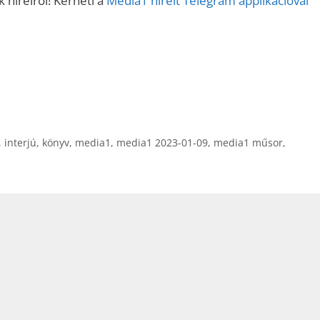
 híreiről! Kérheti a
Media1 híreit Telegram applikációval
,
interjú
,
könyv
,
media1
,
media1 2023-01-09
,
media1 műsor
,