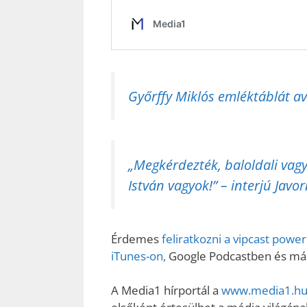
Győrffy Miklós emléktáblát a
„Megkérdezték, baloldali vagy
István vagyok!” – interjú Javo
Érdemes
feliratkozni a vipcast pow
iTunes-on,
Google Podcastben és más 
A Media1 hírportál a
www.media1.hu 