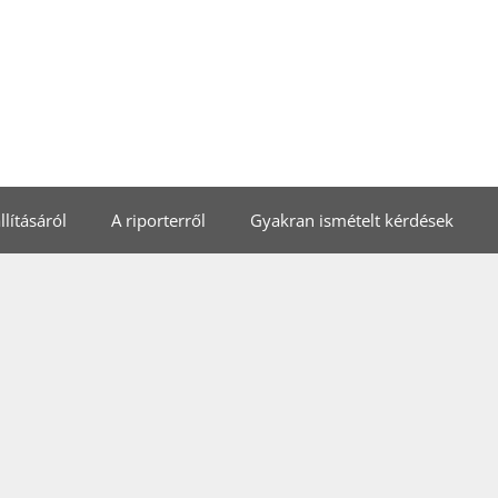
lításáról
A riporterről
Gyakran ismételt kérdések