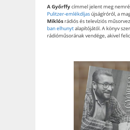
A Győrffy
címmel jelent meg nemrég
Pulitzer-emlékdíjas
újságíróról, a m
Miklós
rádiós és televíziós műsorv
ban elhunyt
alapítójától. A könyv sze
rádióműsorának vendége, akivel felid