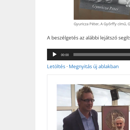
Gyuricza Péter, A Győrffy című, G
A beszélgetés az alábbi lejátszó segí
Audió
00:00
lejátszó
Letöltés
·
Megnyitás új ablakban