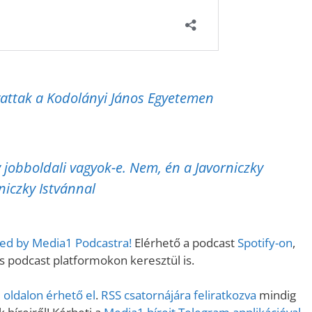
vattak a Kodolányi János Egyetemen
 jobboldali vagyok-e. Nem, én a Javorniczky
rniczky Istvánnal
ered by Media1 Podcastra!
Elérhető a podcast
Spotify-on
,
podcast platformokon keresztül is.
oldalon érhető el
.
RSS csatornájára feliratkozva
mindig