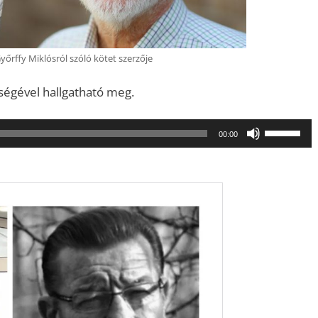
yőrffy Miklósról szóló kötet szerzője
tségével hallgatható meg.
A
00:00
hangerő
növeléséh
illetőleg
csökkent
a
Fel/Le
billentyűk
kell
használni.