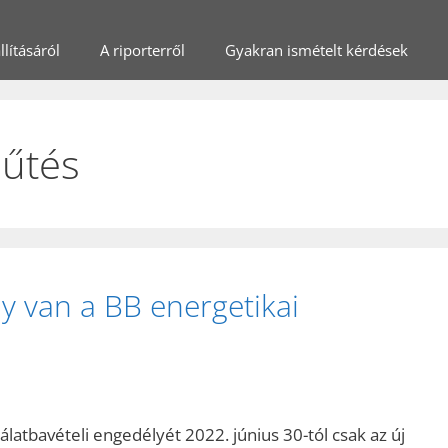
lításáról
A riporterről
Gyakran ismételt kérdések
hűtés
ly van a BB energetikai
latbavételi engedélyét 2022. június 30-tól csak az új