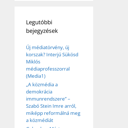
Legutóbbi
bejegyzések
Új médiatörvény, új
korszak? Interjú Sükösd
Miklós
médiaprofesszorral
(Media1)
„A közmédia a
demokrácia
immunrendszere” –
Szabó Stein Imre arról,
miképp reformálná meg
a közmédiát