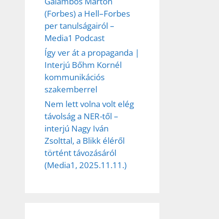
Galambos Márton
(Forbes) a Hell–Forbes
per tanulságairól –
Media1 Podcast
Így ver át a propaganda |
Interjú Bőhm Kornél
kommunikációs
szakemberrel
Nem lett volna volt elég
távolság a NER-től –
interjú Nagy Iván
Zsolttal, a Blikk éléről
történt távozásáról
(Media1, 2025.11.11.)