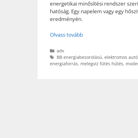
energetikai minősítési rendszer szer
hatóság. Egy napelem vagy egy hősziv
eredményén.
Olvass tovább
Kategória
adv
Címkék
BB energiabesorolású
,
elektromos autó
energiaforrás
,
melegvíz fűtés hűtés
,
moder