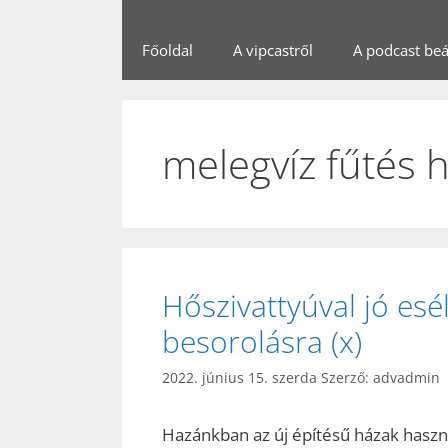
Főoldal
A vipcastről
A podcast beál
melegvíz fűtés 
Hőszivattyúval jó esé
besorolásra (x)
2022. június 15. szerda
Szerző:
advadmin
Hazánkban az új építésű házak haszná