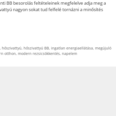
inti BB besorolás feltételeinek megfelelve adja meg a
attyú nagyon sokat tud felfelé tornázni a minősítés
,
hőszivattyú
,
hőszivattyú BB
,
ingatlan energiaellátása
,
megújuló
n otthon
,
modern rezsicsökkentés
,
napelem