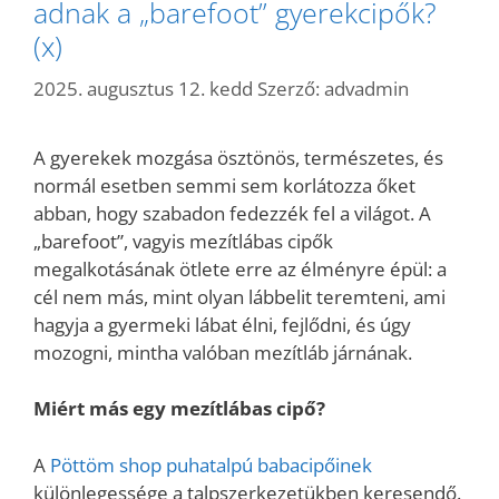
adnak a „barefoot” gyerekcipők?
(x)
2025. augusztus 12. kedd
Szerző:
advadmin
A gyerekek mozgása ösztönös, természetes, és
normál esetben semmi sem korlátozza őket
abban, hogy szabadon fedezzék fel a világot. A
„barefoot”, vagyis mezítlábas cipők
megalkotásának ötlete erre az élményre épül: a
cél nem más, mint olyan lábbelit teremteni, ami
hagyja a gyermeki lábat élni, fejlődni, és úgy
mozogni, mintha valóban mezítláb járnának.
Miért más egy mezítlábas cipő?
A
Pöttöm shop puhatalpú babacipőinek
különlegessége a talpszerkezetükben keresendő.