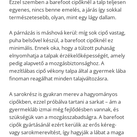
Ezzel szemben a barefoot cipőknél a talp teljesen
egyenes, nincs benne emelés, a járás így sokkal
természetesebb, olyan, mint egy lágy dallam.
A párnázás is máshová kerül: míg sok cipő vastag,
puha belsővel készül, a barefoot cipőknél ez
minimális. Ennek oka, hogy a túlzott puhaság
elnyomhatja a talpak érzékelőképességét, amely
pedig alapvető a mozgásbiztonsághoz. A
mezítlábas cipő vékony talpa által a gyermek lába
finoman reagálhat minden talajváltozásra.
A sarokrész is gyakran merev a hagyományos
cipőkben, ezzel próbálva tartani a sarkat – ám a
gyermekláb izmai még fejlődésben vannak, és
szükségük van a mozgásszabadságra. A barefoot
cipők gyártásánál ezért kerülik az erős kéreg-
vagy sarokmerevítést, így hagyják a lábat a maga