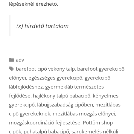
lépéseknél érezhető.
(x) hirdető tartalom
Kategória
adv
Címkék
barefoot cipő vékony talp
,
barefoot gyerekcipő
előnyei
,
egészséges gyerekcipő
,
gyerekcipő
lábfejlődéshez
,
gyermekláb természetes
fejlődése
,
hajlékony talpú babacipő
,
kényelmes
gyerekcipő
,
lábujjszabadság cipőben
,
mezítlábas
cipő gyerekeknek
,
mezítlábas mozgás előnyei
,
mozgáskoordináció fejlesztése
,
Pöttöm shop
cipők
,
puhatalpú babacipő
,
sarokemelés nélküli