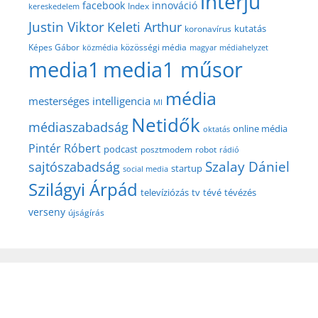
interjú
facebook
innováció
Index
kereskedelem
Justin Viktor
Keleti Arthur
kutatás
koronavírus
közösségi média
Képes Gábor
közmédia
magyar médiahelyzet
media1
media1 műsor
média
mesterséges intelligencia
MI
Netidők
médiaszabadság
online média
oktatás
Pintér Róbert
podcast
posztmodem
robot
rádió
Szalay Dániel
sajtószabadság
startup
social media
Szilágyi Árpád
televíziózás
tv
tévé
tévézés
verseny
újságírás