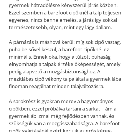
gyermek hátradőlésre kényszerül járás közben.
Ezzel szemben a barefoot cipőknél a talp teljesen
egyenes, nincs benne emelés, a járás így sokkal
természetesebb, olyan, mint egy lágy dallam.
A párnázás is máshová kerül: míg sok cipő vastag,
puha belsővel készül, a barefoot cipőknél ez
minimális. Ennek oka, hogy a túlzott puhaság
elnyomhatja a talpak érzékelőképességét, amely
pedig alapvető a mozgásbiztonsághoz. A
mezítlábas cipő vékony talpa által a gyermek lába
finoman reagálhat minden talajváltozásra.
A sarokrész is gyakran merev a hagyományos
cipőkben, ezzel próbálva tartani a sarkat – ám a
gyermekláb izmai még fejlődésben vannak, és
szükségük van a mozgásszabadságra. A barefoot
cipők gyártásánál ezért kerülik az erős kéreg-