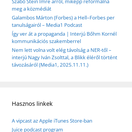
Szabó Stein Imre arról, miképp reformálná
meg a közmédiát
Galambos Márton (Forbes) a Hell–Forbes per
tanulságairól – Media1 Podcast
Így ver át a propaganda | Interjú Bőhm Kornél
kommunikációs szakemberrel
Nem lett volna volt elég távolság a NER-től –
interjú Nagy Iván Zsolttal, a Blikk éléről történt
távozásáról (Media1, 2025.11.11.)
Hasznos linkek
A vipcast az Apple iTunes Store-ban
Juice podcast program