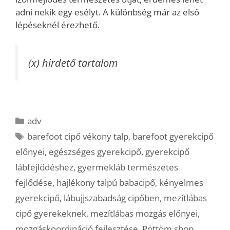
adni nekik egy esélyt. A különbség már az első
lépéseknél érezhető.
(x) hirdető tartalom
Kategória
adv
Címkék
barefoot cipő vékony talp
,
barefoot gyerekcipő
előnyei
,
egészséges gyerekcipő
,
gyerekcipő
lábfejlődéshez
,
gyermekláb természetes
fejlődése
,
hajlékony talpú babacipő
,
kényelmes
gyerekcipő
,
lábujjszabadság cipőben
,
mezítlábas
cipő gyerekeknek
,
mezítlábas mozgás előnyei
,
mozgáskoordináció fejlesztése
,
Pöttöm shop