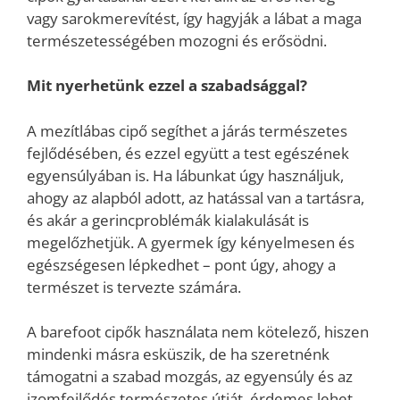
vagy sarokmerevítést, így hagyják a lábat a maga
természetességében mozogni és erősödni.
Mit nyerhetünk ezzel a szabadsággal?
A mezítlábas cipő segíthet a járás természetes
fejlődésében, és ezzel együtt a test egészének
egyensúlyában is. Ha lábunkat úgy használjuk,
ahogy az alapból adott, az hatással van a tartásra,
és akár a gerincproblémák kialakulását is
megelőzhetjük. A gyermek így kényelmesen és
egészségesen lépkedhet – pont úgy, ahogy a
természet is tervezte számára.
A barefoot cipők használata nem kötelező, hiszen
mindenki másra esküszik, de ha szeretnénk
támogatni a szabad mozgás, az egyensúly és az
izomfejlődés természetes útját, érdemes lehet