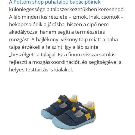
A
Pöttöm shop puhatalpú babacipőinek
különlegessége a talpszerkezetükben keresendő.
A láb minden kis részlete – izmok, ínak, csontok –
bekapcsolódik a járásba, hiszen a cipő nem
akadályozza, hanem segíti a természetes
mozgást. A hajlékony, vékony talp miatt a baba
talpa érzékeli a felszínt, így a láb szinte
„beszélget” a talajjal. Ez a finom visszacsatolás
fejleszti a mozgáskoordinációt, és segítségével a
helyes testtartás is kialakul.