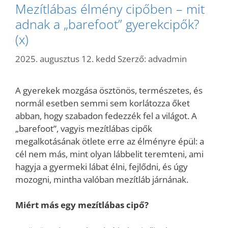
Mezítlábas élmény cipőben – mit
adnak a „barefoot” gyerekcipők?
(x)
2025. augusztus 12. kedd
Szerző:
advadmin
A gyerekek mozgása ösztönös, természetes, és
normál esetben semmi sem korlátozza őket
abban, hogy szabadon fedezzék fel a világot. A
„barefoot”, vagyis mezítlábas cipők
megalkotásának ötlete erre az élményre épül: a
cél nem más, mint olyan lábbelit teremteni, ami
hagyja a gyermeki lábat élni, fejlődni, és úgy
mozogni, mintha valóban mezítláb járnának.
Miért más egy mezítlábas cipő?