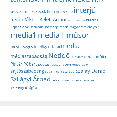
e-
interjú
facebook
innováció
Index
kereskedelem
Justin Viktor
Keleti Arthur
kutatás
koronavírus
közösségi média
Képes Gábor
közmédia
magyar médiahelyzet
media1
media1 műsor
média
mesterséges intelligencia
MI
Netidők
médiaszabadság
online média
oktatás
Pintér Róbert
podcast
posztmodem
robot
rádió
Szalay Dániel
sajtószabadság
startup
social media
Szilágyi Árpád
televíziózás
tv
tévé
tévézés
verseny
újságírás