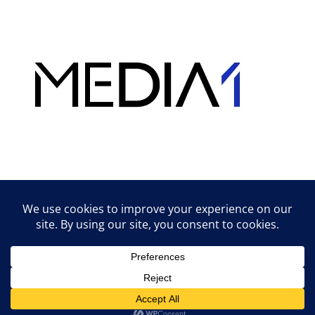
Hirdetés
Lifestyle tippek & trükkök
© 2026 vipcast.hu powered by Media1
• Készült
GeneratePress