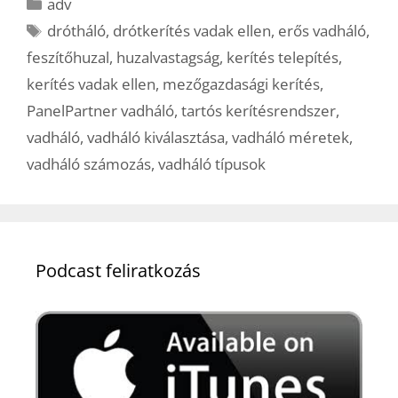
Kategória
adv
Címkék
drótháló
,
drótkerítés vadak ellen
,
erős vadháló
,
feszítőhuzal
,
huzalvastagság
,
kerítés telepítés
,
kerítés vadak ellen
,
mezőgazdasági kerítés
,
PanelPartner vadháló
,
tartós kerítésrendszer
,
vadháló
,
vadháló kiválasztása
,
vadháló méretek
,
vadháló számozás
,
vadháló típusok
Podcast feliratkozás