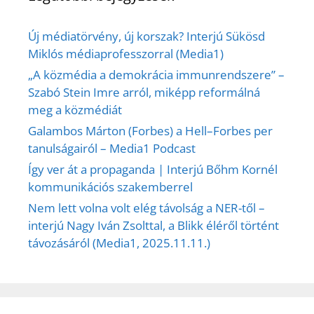
Új médiatörvény, új korszak? Interjú Sükösd
Miklós médiaprofesszorral (Media1)
„A közmédia a demokrácia immunrendszere” –
Szabó Stein Imre arról, miképp reformálná
meg a közmédiát
Galambos Márton (Forbes) a Hell–Forbes per
tanulságairól – Media1 Podcast
Így ver át a propaganda | Interjú Bőhm Kornél
kommunikációs szakemberrel
Nem lett volna volt elég távolság a NER-től –
interjú Nagy Iván Zsolttal, a Blikk éléről történt
távozásáról (Media1, 2025.11.11.)