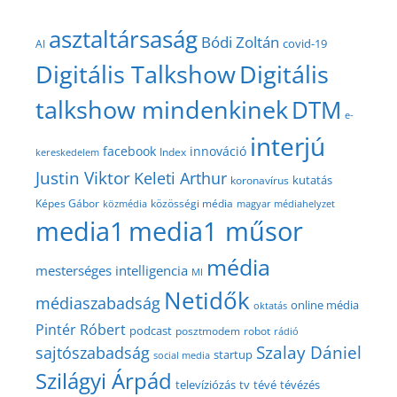
asztaltársaság
Bódi Zoltán
covid-19
AI
Digitális Talkshow
Digitális
talkshow mindenkinek
DTM
e-
interjú
facebook
innováció
Index
kereskedelem
Justin Viktor
Keleti Arthur
kutatás
koronavírus
közösségi média
Képes Gábor
közmédia
magyar médiahelyzet
media1
media1 műsor
média
mesterséges intelligencia
MI
Netidők
médiaszabadság
online média
oktatás
Pintér Róbert
podcast
posztmodem
robot
rádió
Szalay Dániel
sajtószabadság
startup
social media
Szilágyi Árpád
televíziózás
tv
tévé
tévézés