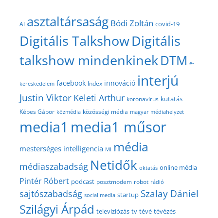
asztaltársaság
Bódi Zoltán
covid-19
AI
Digitális Talkshow
Digitális
talkshow mindenkinek
DTM
e-
interjú
facebook
innováció
Index
kereskedelem
Justin Viktor
Keleti Arthur
kutatás
koronavírus
közösségi média
Képes Gábor
közmédia
magyar médiahelyzet
media1
media1 műsor
média
mesterséges intelligencia
MI
Netidők
médiaszabadság
online média
oktatás
Pintér Róbert
podcast
posztmodem
robot
rádió
Szalay Dániel
sajtószabadság
startup
social media
Szilágyi Árpád
televíziózás
tv
tévé
tévézés