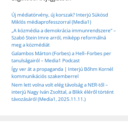
Új médiatörvény, új korszak? Interjú Sükösd
Miklós médiaprofesszorral (Media1)
„A közmédia a demokrácia immunrendszere” –
Szabó Stein Imre arról, miképp reformálná
meg a közmédiát
Galambos Márton (Forbes) a Hell–Forbes per
tanulságairól – Media1 Podcast
Így ver át a propaganda | Interjú Bőhm Kornél
kommunikációs szakemberrel
Nem lett volna volt elég távolság a NER-től –
interjú Nagy Iván Zsolttal, a Blikk éléről történt
távozásáról (Media1, 2025.11.11.)