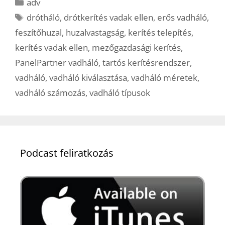
Kategória
adv
Címkék
drótháló
,
drótkerítés vadak ellen
,
erős vadháló
,
feszítőhuzal
,
huzalvastagság
,
kerítés telepítés
,
kerítés vadak ellen
,
mezőgazdasági kerítés
,
PanelPartner vadháló
,
tartós kerítésrendszer
,
vadháló
,
vadháló kiválasztása
,
vadháló méretek
,
vadháló számozás
,
vadháló típusok
Podcast feliratkozás