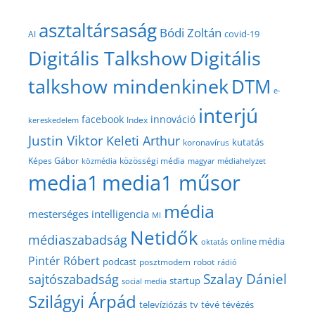
asztaltársaság
Bódi Zoltán
covid-19
AI
Digitális Talkshow
Digitális
talkshow mindenkinek
DTM
e-
interjú
facebook
innováció
Index
kereskedelem
Justin Viktor
Keleti Arthur
kutatás
koronavírus
közösségi média
Képes Gábor
közmédia
magyar médiahelyzet
media1
media1 műsor
média
mesterséges intelligencia
MI
Netidők
médiaszabadság
online média
oktatás
Pintér Róbert
podcast
posztmodem
robot
rádió
Szalay Dániel
sajtószabadság
startup
social media
Szilágyi Árpád
televíziózás
tv
tévé
tévézés