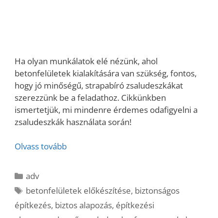
Ha olyan munkálatok elé nézünk, ahol
betonfelületek kialakítására van szükség, fontos,
hogy jó minőségű, strapabíró zsaludeszkákat
szerezzünk be a feladathoz. Cikkünkben
ismertetjük, mi mindenre érdemes odafigyelni a
zsaludeszkák használata során!
Olvass tovább
Kategória
adv
Címkék
betonfelületek előkészítése
,
biztonságos
építkezés
,
biztos alapozás
,
építkezési