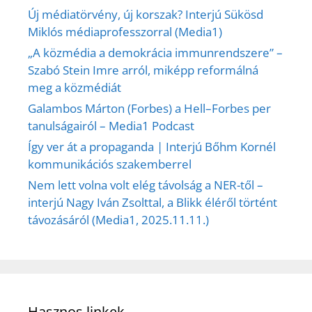
Új médiatörvény, új korszak? Interjú Sükösd
Miklós médiaprofesszorral (Media1)
„A közmédia a demokrácia immunrendszere” –
Szabó Stein Imre arról, miképp reformálná
meg a közmédiát
Galambos Márton (Forbes) a Hell–Forbes per
tanulságairól – Media1 Podcast
Így ver át a propaganda | Interjú Bőhm Kornél
kommunikációs szakemberrel
Nem lett volna volt elég távolság a NER-től –
interjú Nagy Iván Zsolttal, a Blikk éléről történt
távozásáról (Media1, 2025.11.11.)
Hasznos linkek