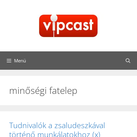
Kilépés
a
tartalomba
Menü
minőségi fatelep
Tudnivalók a zsaludeszkával
történő munkálatokhoz (x)