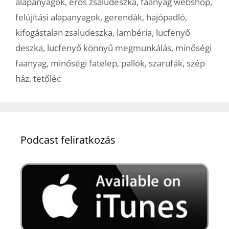
alapanyagok
,
erős zsaludeszka
,
faanyag webshop
,
felújítási alapanyagok
,
gerendák
,
hajópadló
,
kifogástalan zsaludeszka
,
lambéria
,
lucfenyő
deszka
,
lucfenyő könnyű megmunkálás
,
minőségi
faanyag
,
minőségi fatelep
,
pallók
,
szarufák
,
szép
ház
,
tetőléc
Podcast feliratkozás