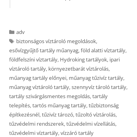
Kategória
adv
Címkék
biztonságos víztároló megoldások
,
esővízgyűjtő tartály műanyag
,
föld alatti víztartály
,
földfelszíni víztartály
,
Hydroking tartályok
,
ipari
víztároló tartály
,
környezetbarát víztárolás
,
műanyag tartály előnyei
,
műanyag tűzivíz tartály
,
műanyag víztároló tartály
,
szennyvíz tároló tartály
,
tartály szivárgásmentes megoldás
,
tartály
telepítés
,
tartós műanyag tartály
,
tűzbiztonság
építkezésnél
,
tűzivíz tározó
,
tűzoltó víztárolás
,
tűzvédelmi rendszerek
,
tűzvédelmi vízellátás
,
tűzvédelmi víztartály
,
vízzáró tartály