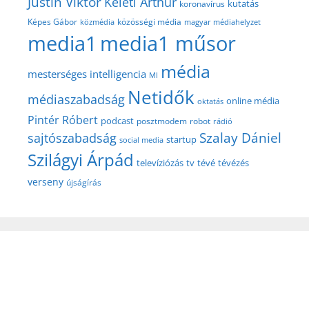
Justin Viktor
Keleti Arthur
kutatás
koronavírus
közösségi média
Képes Gábor
közmédia
magyar médiahelyzet
media1
media1 műsor
média
mesterséges intelligencia
MI
Netidők
médiaszabadság
online média
oktatás
Pintér Róbert
podcast
posztmodem
robot
rádió
Szalay Dániel
sajtószabadság
startup
social media
Szilágyi Árpád
televíziózás
tv
tévé
tévézés
verseny
újságírás