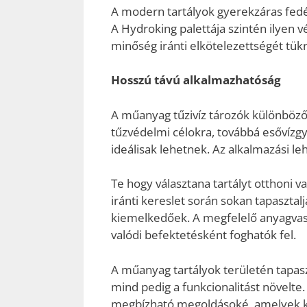
A modern tartályok gyerekzáras fedél
A Hydroking palettája szintén ilyen v
minőség iránti elkötelezettségét tükr
Hosszú távú alkalmazhatóság
A műanyag tűzivíz tározók különböz
tűzvédelmi célokra, továbbá esővízgyű
ideálisak lehetnek. Az alkalmazási le
Te hogy választana tartályt otthoni va
iránti kereslet során sokan tapaszta
kiemelkedőek. A megfelelő anyagvast
valódi befektetésként foghatók fel.
A műanyag tartályok területén tapasz
mind pedig a funkcionalitást növelte
megbízható megoldásoké, amelyek kü