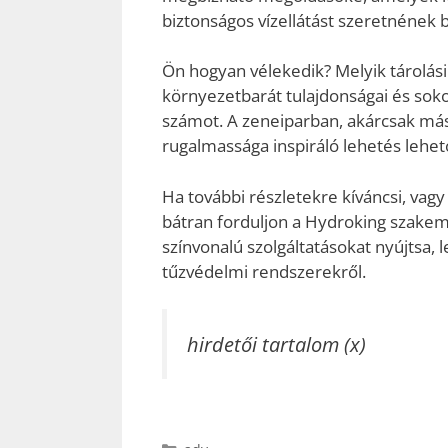
biztonságos vízellátást szeretnének bi
Ön hogyan vélekedik? Melyik tárolás
környezetbarát tulajdonságai és sok
számot. A zeneiparban, akárcsak más 
rugalmassága inspiráló lehetés lehe
Ha további részletekre kíváncsi, vag
bátran forduljon a Hydroking szakem
színvonalú szolgáltatásokat nyújtsa, 
tűzvédelmi rendszerekről.
hirdetői tartalom (x)