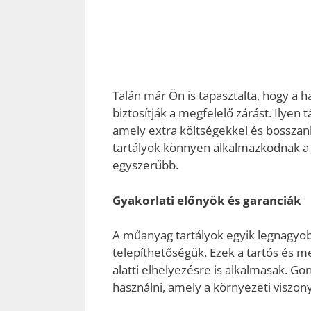
Talán már Ön is tapasztalta, hogy a
biztosítják a megfelelő zárást. Ilyen
amely extra költségekkel és bossza
tartályok könnyen alkalmazkodnak a h
egyszerűbb.
Gyakorlati előnyök és garanciák
A műanyag tartályok egyik legnagyob
telepíthetőségük. Ezek a tartós és m
alatti elhelyezésre is alkalmasak. Gon
használni, amely a környezeti viszon