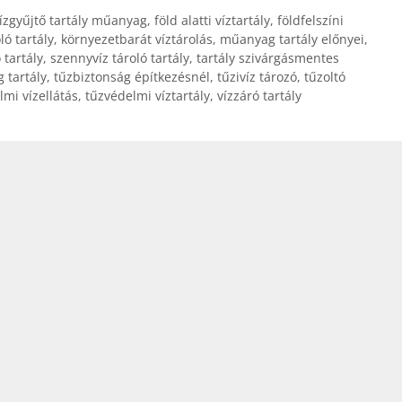
ízgyűjtő tartály műanyag
,
föld alatti víztartály
,
földfelszíni
ló tartály
,
környezetbarát víztárolás
,
műanyag tartály előnyei
,
 tartály
,
szennyvíz tároló tartály
,
tartály szivárgásmentes
 tartály
,
tűzbiztonság építkezésnél
,
tűzivíz tározó
,
tűzoltó
lmi vízellátás
,
tűzvédelmi víztartály
,
vízzáró tartály