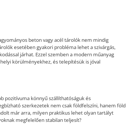
 hagyományos beton vagy acél tárolók nem mindig
 tárolók esetében gyakori probléma lehet a szivárgás,
nkodással járhat. Ezzel szemben a modern műanyag
elyi körülményekhez, és telepítésük is jóval
b pozitívuma könnyű szállíthatóságuk és
egbízható szerkezetek nem csak földfelszíni, hanem föld
dolt már arra, milyen praktikus lehet olyan tartályt
yoknak megfelelően stabilan teljesít?