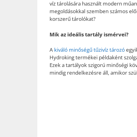
víz tárolására használt modern műan
megoldásokkal szemben számos előnyt
korszerű tárolókat?
Mik az ideális tartály ismérvei?
A
kiváló minőségű tűzivíz tározó
egyik
Hydroking termékei példaként szolgá
Ezek a tartályok szigorú minőségi kö
mindig rendelkezésre áll, amikor sz