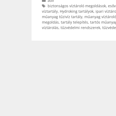
Kategória
adv
Címkék
biztonságos víztároló megoldások
,
esőv
víztartály
,
Hydroking tartályok
,
ipari víztáro
műanyag tűzivíz tartály
,
műanyag víztároló
megoldás
,
tartály telepítés
,
tartós műanyag
víztárolás
,
tűzvédelmi rendszerek
,
tűzvéde