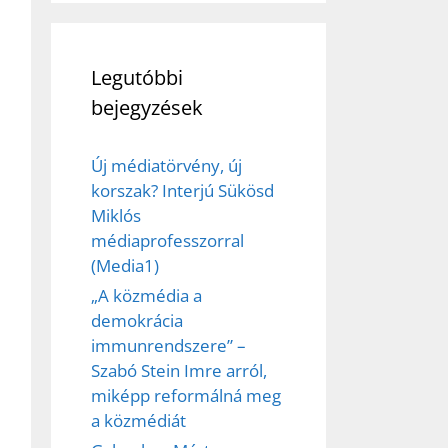
Legutóbbi
bejegyzések
Új médiatörvény, új
korszak? Interjú Sükösd
Miklós
médiaprofesszorral
(Media1)
„A közmédia a
demokrácia
immunrendszere” –
Szabó Stein Imre arról,
miképp reformálná meg
a közmédiát