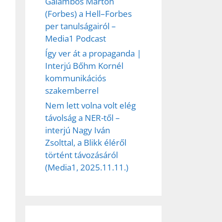
Galambos Márton
(Forbes) a Hell–Forbes
per tanulságairól –
Media1 Podcast
Így ver át a propaganda |
Interjú Bőhm Kornél
kommunikációs
szakemberrel
Nem lett volna volt elég
távolság a NER-től –
interjú Nagy Iván
Zsolttal, a Blikk éléről
történt távozásáról
(Media1, 2025.11.11.)