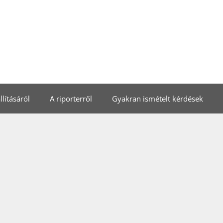
lításáról
A riporterről
Gyakran ismételt kérdések