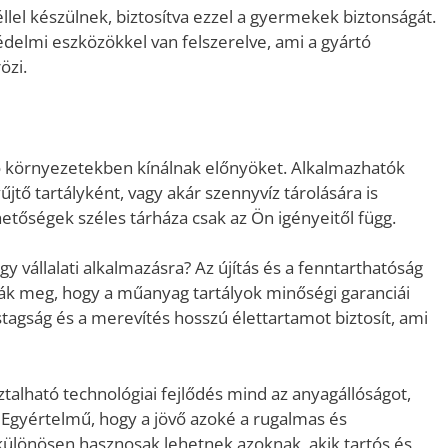
lel készülnek, biztosítva ezzel a gyermekek biztonságát.
édelmi eszközökkel van felszerelve, ami a gyártó
özi.
ő környezetekben kínálnak előnyöket. Alkalmazhatók
jtő tartályként, vagy akár szennyvíz tárolására is
hetőségek széles tárháza csak az Ön igényeitől függ.
gy vállalati alkalmazásra? Az újítás és a fenntarthatóság
lják meg, hogy a műanyag tartályok minőségi garanciái
agság és a merevítés hosszú élettartamot biztosít, ami
talható technológiai fejlődés mind az anyagállóságot,
. Egyértelmű, hogy a jövő azoké a rugalmas és
lönösen hasznosak lehetnek azoknak, akik tartós és