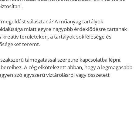
ztosítani.
i megoldást választaná? A műanyag tartályok
oldalúsága miatt egyre nagyobb érdeklődésre tartanak
kreatív területeken, a tartályok sokfélesége és
tőségeket teremt.
y szakszerű támogatással szeretne kapcsolatba lépni,
bereihez. A cég elkötelezett abban, hogy a legmagasabb
legyen szó egyszerű víztárolásról vagy összetett