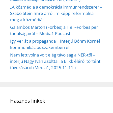
„A közmédia a demokrácia immunrendszere” –
Szabó Stein Imre arról, miképp reformálná
meg a közmédiát
Galambos Márton (Forbes) a Hell–Forbes per
tanulságairól – Media1 Podcast
Így ver át a propaganda | Interjú Bőhm Kornél
kommunikációs szakemberrel
Nem lett volna volt elég távolság a NER-től –
interjú Nagy Iván Zsolttal, a Blikk éléről történt
távozásáról (Media1, 2025.11.11.)
Hasznos linkek