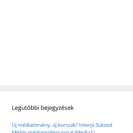
Legutóbbi bejegyzések
Új médiatörvény, új korszak? Interjú Sükösd
Miklós médiaprofesszorral (Media1)