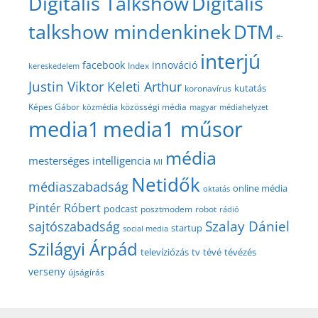
Digitális Talkshow
Digitális
talkshow mindenkinek
DTM
e-
interjú
facebook
innováció
Index
kereskedelem
Justin Viktor
Keleti Arthur
kutatás
koronavírus
közösségi média
Képes Gábor
közmédia
magyar médiahelyzet
media1
media1 műsor
média
mesterséges intelligencia
MI
Netidők
médiaszabadság
online média
oktatás
Pintér Róbert
podcast
posztmodem
robot
rádió
Szalay Dániel
sajtószabadság
startup
social media
Szilágyi Árpád
televíziózás
tv
tévé
tévézés
verseny
újságírás