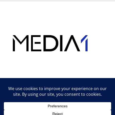
Hirdetés
Lifestyle tippek & trükkök