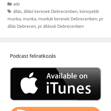
Kategória
adv
Címkék
állás
,
állást keresek Debrecenben
,
könnyebb
munka
,
munka
,
munkát keresek Debrecenben
,
pr
állás Debrecen
,
pr állások Debrecenben
Podcast feliratkozás