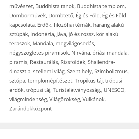
művészet
,
Buddhista tanok
,
Buddhista templom
,
Domborművek
,
Dombtető
,
Ég és Föld
,
Ég és Föld
kapcsolata
,
Erdők
,
filozófiai témák
,
harang alakú
sztúpák
,
Indonézia
,
Jáva
,
jó és rossz
,
kör alakú
teraszok
,
Mandala
,
megvilágosodás
,
négyszögletes piramisok
,
Nirvána
,
óriási mandala
,
piramis
,
Restaurálás
,
Rizsföldek
,
Shailendra-
dinasztia
,
szellemi világ
,
Szent hely
,
Szimbolizmus
,
sztúpa
,
templomépítészet
,
Tropikus táj
,
trópusi
erdők
,
trópusi táj
,
Turistalátványosság.
,
UNESCO
,
világmindenség
,
Világörökség
,
Vulkánok
,
Zarándokközpont