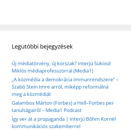
Legutóbbi bejegyzések
Új médiatörvény, új korszak? Interjú Sükösd
Miklós médiaprofesszorral (Media1)
„A közmédia a demokrácia immunrendszere” –
Szabó Stein Imre arról, miképp reformálná
meg a közmédiát
Galambos Márton (Forbes) a Hell–Forbes per
tanulságairól – Media1 Podcast
Így ver át a propaganda | Interjú Bőhm Kornél
kommunikációs szakemberrel