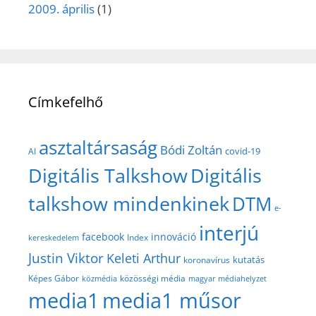
2009. április
(1)
Címkefelhő
asztaltársaság
Bódi Zoltán
covid-19
AI
Digitális Talkshow
Digitális
talkshow mindenkinek
DTM
e-
interjú
facebook
innováció
Index
kereskedelem
Justin Viktor
Keleti Arthur
kutatás
koronavírus
közösségi média
Képes Gábor
közmédia
magyar médiahelyzet
media1
media1 műsor