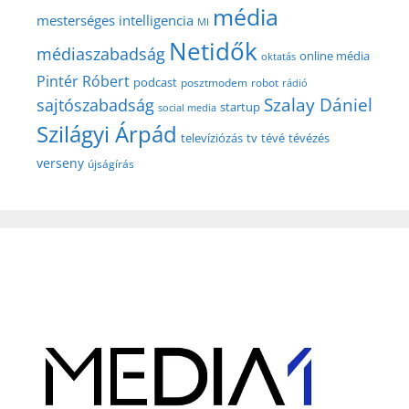
média
mesterséges intelligencia
MI
Netidők
médiaszabadság
online média
oktatás
Pintér Róbert
podcast
posztmodem
robot
rádió
Szalay Dániel
sajtószabadság
startup
social media
Szilágyi Árpád
televíziózás
tv
tévé
tévézés
verseny
újságírás