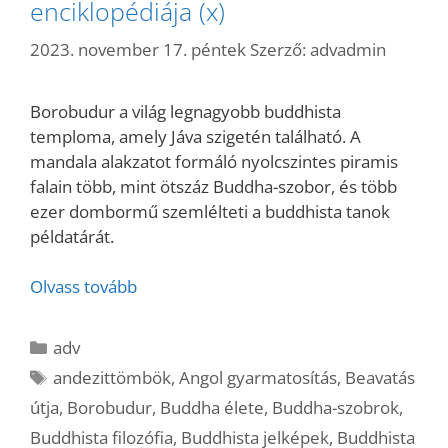
enciklopédiája (x)
2023. november 17. péntek
Szerző:
advadmin
Borobudur a világ legnagyobb buddhista
temploma, amely Jáva szigetén található. A
mandala alakzatot formáló nyolcszintes piramis
falain több, mint ötszáz Buddha-szobor, és több
ezer dombormű szemlélteti a buddhista tanok
példatárát.
Olvass tovább
Kategória
adv
Címkék
andezittömbök
,
Angol gyarmatosítás
,
Beavatás
útja
,
Borobudur
,
Buddha élete
,
Buddha-szobrok
,
Buddhista filozófia
,
Buddhista jelképek
,
Buddhista