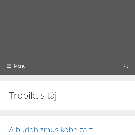
Menü
Tropikus táj
A buddhizmus kőbe zárt