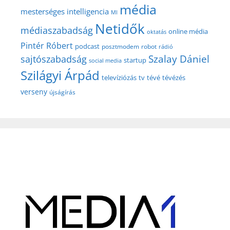
média
mesterséges intelligencia
MI
Netidők
médiaszabadság
online média
oktatás
Pintér Róbert
podcast
posztmodem
robot
rádió
Szalay Dániel
sajtószabadság
startup
social media
Szilágyi Árpád
televíziózás
tv
tévé
tévézés
verseny
újságírás