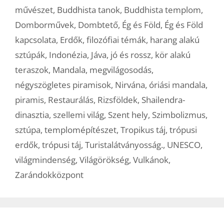
művészet
,
Buddhista tanok
,
Buddhista templom
,
Domborművek
,
Dombtető
,
Ég és Föld
,
Ég és Föld
kapcsolata
,
Erdők
,
filozófiai témák
,
harang alakú
sztúpák
,
Indonézia
,
Jáva
,
jó és rossz
,
kör alakú
teraszok
,
Mandala
,
megvilágosodás
,
négyszögletes piramisok
,
Nirvána
,
óriási mandala
,
piramis
,
Restaurálás
,
Rizsföldek
,
Shailendra-
dinasztia
,
szellemi világ
,
Szent hely
,
Szimbolizmus
,
sztúpa
,
templomépítészet
,
Tropikus táj
,
trópusi
erdők
,
trópusi táj
,
Turistalátványosság.
,
UNESCO
,
világmindenség
,
Világörökség
,
Vulkánok
,
Zarándokközpont