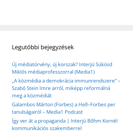
Legutóbbi bejegyzések
Új médiatörvény, új korszak? Interjú Sükösd
Miklós médiaprofesszorral (Media1)
„A közmédia a demokrácia immunrendszere” –
Szabó Stein Imre arról, miképp reformálná
meg a közmédiát
Galambos Márton (Forbes) a Hell–Forbes per
tanulságairól – Media1 Podcast
Így ver át a propaganda | Interjú Bőhm Kornél
kommunikációs szakemberrel