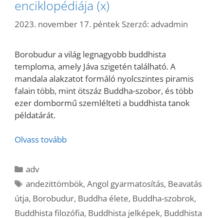
enciklopédiája (x)
2023. november 17. péntek
Szerző:
advadmin
Borobudur a világ legnagyobb buddhista
temploma, amely Jáva szigetén található. A
mandala alakzatot formáló nyolcszintes piramis
falain több, mint ötszáz Buddha-szobor, és több
ezer dombormű szemlélteti a buddhista tanok
példatárát.
Olvass tovább
Kategória
adv
Címkék
andezittömbök
,
Angol gyarmatosítás
,
Beavatás
útja
,
Borobudur
,
Buddha élete
,
Buddha-szobrok
,
Buddhista filozófia
,
Buddhista jelképek
,
Buddhista