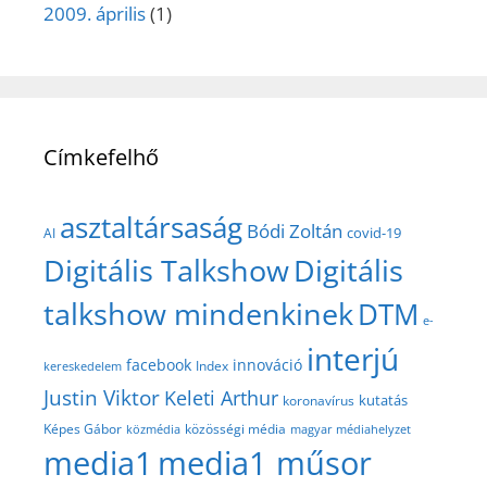
2009. április
(1)
Címkefelhő
asztaltársaság
Bódi Zoltán
covid-19
AI
Digitális Talkshow
Digitális
talkshow mindenkinek
DTM
e-
interjú
facebook
innováció
Index
kereskedelem
Justin Viktor
Keleti Arthur
kutatás
koronavírus
közösségi média
Képes Gábor
közmédia
magyar médiahelyzet
media1
media1 műsor