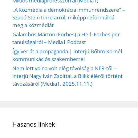
Miklós médiaprofesszorral (Media1)
„A közmédia a demokrácia immunrendszere” –
Szabó Stein Imre arról, miképp reformálná
meg a közmédiát
Galambos Márton (Forbes) a Hell–Forbes per
tanulságairól – Media1 Podcast
Így ver át a propaganda | Interjú Bőhm Kornél
kommunikációs szakemberrel
Nem lett volna volt elég távolság a NER-től –
interjú Nagy Iván Zsolttal, a Blikk éléről történt
távozásáról (Media1, 2025.11.11.)
Hasznos linkek