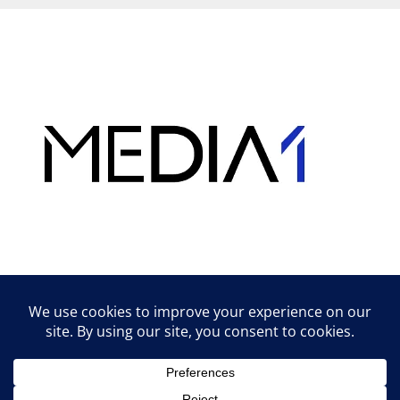
Hirdetés
Lifestyle tippek & trükkök