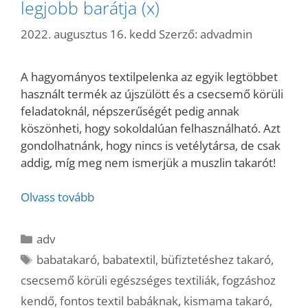
legjobb barátja (x)
2022. augusztus 16. kedd
Szerző:
advadmin
A hagyományos textilpelenka az egyik legtöbbet
használt termék az újszülött és a csecsemő körüli
feladatoknál, népszerűségét pedig annak
köszönheti, hogy sokoldalúan felhasználható. Azt
gondolhatnánk, hogy nincs is vetélytársa, de csak
addig, míg meg nem ismerjük a muszlin takarót!
Olvass tovább
Kategória
adv
Címkék
babatakaró
,
babatextil
,
büfiztetéshez takaró
,
csecsemő körüli egészséges textiliák
,
fogzáshoz
kendő
,
fontos textil babáknak
,
kismama takaró
,