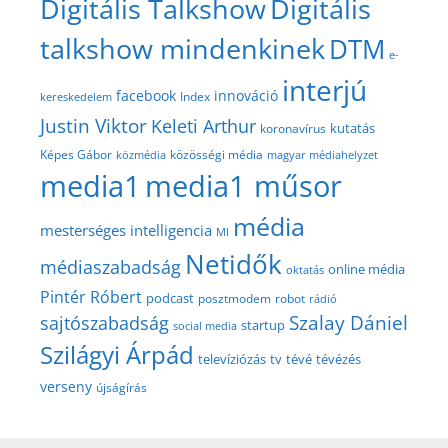
Digitális Talkshow
Digitális
talkshow mindenkinek
DTM
e-
interjú
facebook
innováció
Index
kereskedelem
Justin Viktor
Keleti Arthur
kutatás
koronavírus
közösségi média
Képes Gábor
közmédia
magyar médiahelyzet
media1
media1 műsor
média
mesterséges intelligencia
MI
Netidők
médiaszabadság
online média
oktatás
Pintér Róbert
podcast
posztmodem
robot
rádió
Szalay Dániel
sajtószabadság
startup
social media
Szilágyi Árpád
televíziózás
tv
tévé
tévézés
verseny
újságírás