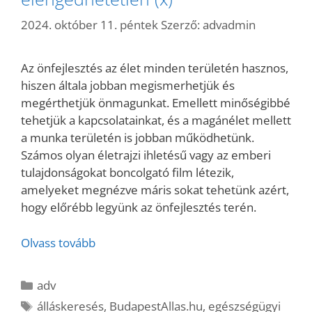
2024. október 11. péntek
Szerző:
advadmin
Az önfejlesztés az élet minden területén hasznos,
hiszen általa jobban megismerhetjük és
megérthetjük önmagunkat. Emellett minőségibbé
tehetjük a kapcsolatainkat, és a magánélet mellett
a munka területén is jobban működhetünk.
Számos olyan életrajzi ihletésű vagy az emberi
tulajdonságokat boncolgató film létezik,
amelyeket megnézve máris sokat tehetünk azért,
hogy előrébb legyünk az önfejlesztés terén.
Olvass tovább
Kategória
adv
Címkék
álláskeresés
,
BudapestAllas.hu
,
egészségügyi