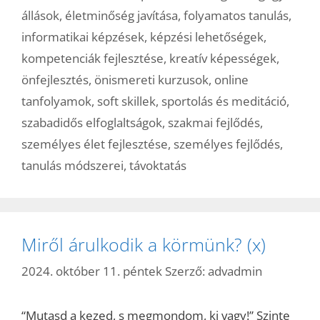
állások
,
életminőség javítása
,
folyamatos tanulás
,
informatikai képzések
,
képzési lehetőségek
,
kompetenciák fejlesztése
,
kreatív képességek
,
önfejlesztés
,
önismereti kurzusok
,
online
tanfolyamok
,
soft skillek
,
sportolás és meditáció
,
szabadidős elfoglaltságok
,
szakmai fejlődés
,
személyes élet fejlesztése
,
személyes fejlődés
,
tanulás módszerei
,
távoktatás
Miről árulkodik a körmünk? (x)
2024. október 11. péntek
Szerző:
advadmin
“Mutasd a kezed, s megmondom, ki vagy!” Szinte