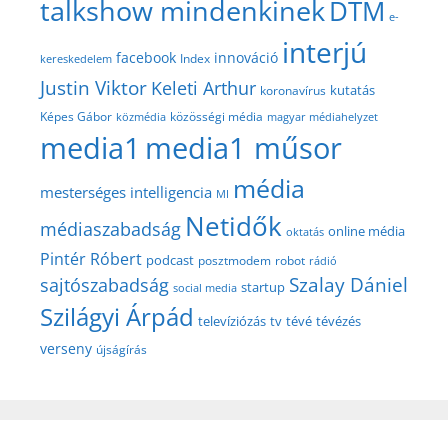
talkshow mindenkinek
DTM
e-
interjú
facebook
innováció
Index
kereskedelem
Justin Viktor
Keleti Arthur
kutatás
koronavírus
közösségi média
Képes Gábor
közmédia
magyar médiahelyzet
media1
media1 műsor
média
mesterséges intelligencia
MI
Netidők
médiaszabadság
online média
oktatás
Pintér Róbert
podcast
posztmodem
robot
rádió
Szalay Dániel
sajtószabadság
startup
social media
Szilágyi Árpád
televíziózás
tv
tévé
tévézés
verseny
újságírás