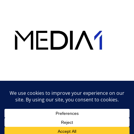
Hirdetés
Lifestyle tippek & trükkök
© 2026 vipcast.hu powered by Media1
• Készült