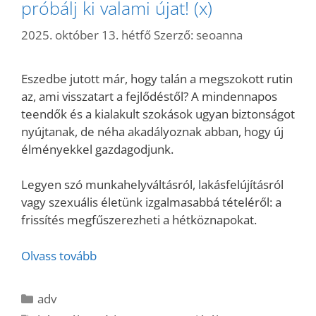
próbálj ki valami újat! (x)
2025. október 13. hétfő
Szerző:
seoanna
Eszedbe jutott már, hogy talán a megszokott rutin
az, ami visszatart a fejlődéstől? A mindennapos
teendők és a kialakult szokások ugyan biztonságot
nyújtanak, de néha akadályoznak abban, hogy új
élményekkel gazdagodjunk.
Legyen szó munkahelyváltásról, lakásfelújításról
vagy szexuális életünk izgalmasabbá tételéről: a
frissítés megfűszerezheti a hétköznapokat.
Olvass tovább
Kategória
adv