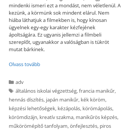
mindenki ismeri ezt a mondást, nem véletlenül. A
kezünk, a körmünk sok mindent elárul. Nem
hiába láthatjuk a filmekben is, hogy kínosan
ügyelnek egy-egy karakter kézfejének
ápoltságára. Ez ugyanis jellemzi a filmbeli
szereplőt, ugyanakkor a valóságban is tükröt
mutat bárkinek.
Olvass tovább
Kategória
adv
Címkék
általános iskolai végzettség
,
francia manikűr
,
hennás díszítés
,
japán manikűr
,
kék köröm
,
képzési lehetőségek
,
kézápolás
,
körömápolás
,
körömdizájn
,
kreatív szakma
,
manikűrös képzés
,
műkörömépítő tanfolyam
,
önfejlesztés
,
piros