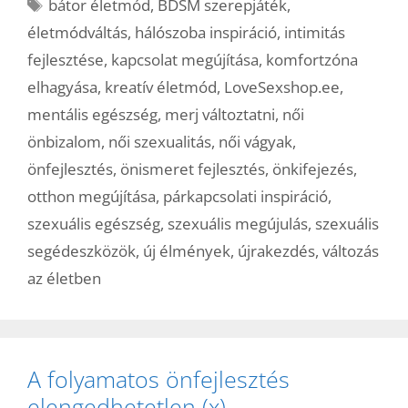
Címkék
bátor életmód
,
BDSM szerepjáték
,
életmódváltás
,
hálószoba inspiráció
,
intimitás
fejlesztése
,
kapcsolat megújítása
,
komfortzóna
elhagyása
,
kreatív életmód
,
LoveSexshop.ee
,
mentális egészség
,
merj változtatni
,
női
önbizalom
,
női szexualitás
,
női vágyak
,
önfejlesztés
,
önismeret fejlesztés
,
önkifejezés
,
otthon megújítása
,
párkapcsolati inspiráció
,
szexuális egészség
,
szexuális megújulás
,
szexuális
segédeszközök
,
új élmények
,
újrakezdés
,
változás
az életben
A folyamatos önfejlesztés
elengedhetetlen (x)