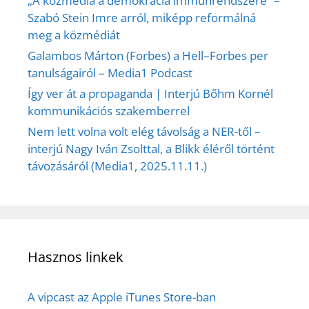
„A közmédia a demokrácia immunrendszere” –
Szabó Stein Imre arról, miképp reformálná
meg a közmédiát
Galambos Márton (Forbes) a Hell–Forbes per
tanulságairól – Media1 Podcast
Így ver át a propaganda | Interjú Bőhm Kornél
kommunikációs szakemberrel
Nem lett volna volt elég távolság a NER-től –
interjú Nagy Iván Zsolttal, a Blikk éléről történt
távozásáról (Media1, 2025.11.11.)
Hasznos linkek
A vipcast az Apple iTunes Store-ban