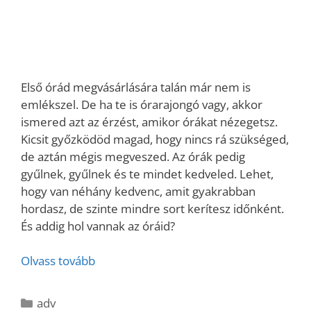
Első órád megvásárlására talán már nem is
emlékszel. De ha te is órarajongó vagy, akkor
ismered azt az érzést, amikor órákat nézegetsz.
Kicsit győzködöd magad, hogy nincs rá szükséged,
de aztán mégis megveszed. Az órák pedig
gyűlnek, gyűlnek és te mindet kedveled. Lehet,
hogy van néhány kedvenc, amit gyakrabban
hordasz, de szinte mindre sort kerítesz időnként.
És addig hol vannak az óráid?
Olvass tovább
Kategória
adv