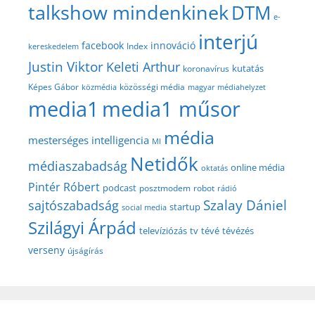
talkshow mindenkinek
DTM
e-
interjú
facebook
innováció
Index
kereskedelem
Justin Viktor
Keleti Arthur
kutatás
koronavírus
közösségi média
Képes Gábor
közmédia
magyar médiahelyzet
media1
media1 műsor
média
mesterséges intelligencia
MI
Netidők
médiaszabadság
online média
oktatás
Pintér Róbert
podcast
posztmodem
robot
rádió
Szalay Dániel
sajtószabadság
startup
social media
Szilágyi Árpád
televíziózás
tv
tévé
tévézés
verseny
újságírás