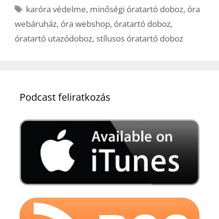
Címkék
karóra védelme
,
minőségi óratartó doboz
,
óra
webáruház
,
óra webshop
,
óratartó doboz
,
óratartó utazódoboz
,
stílusos óratartó doboz
Podcast feliratkozás