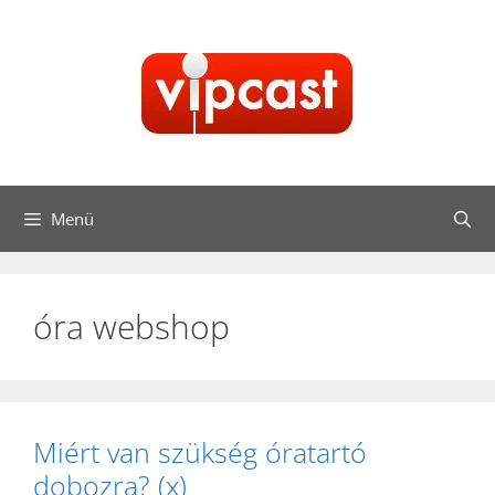
Kilépés
a
tartalomba
Menü
óra webshop
Miért van szükség óratartó
dobozra? (x)