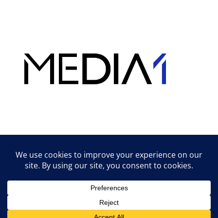
Hirdetés
Lifestyle tippek & trükkök
© 2026 vipcast.hu powered by Media1
• Készült