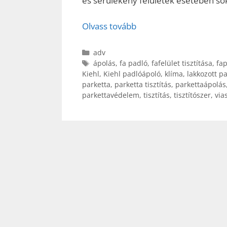
és sérülékeny felületek esetében sok
Olvass tovább
Kategória
adv
Címkék
ápolás
,
fa padló
,
fafelület tisztítása
,
fa
Kiehl
,
Kiehl padlóápoló
,
klíma
,
lakkozott p
parketta
,
parketta tisztítás
,
parkettaápolás
parkettavédelem
,
tisztítás
,
tisztítószer
,
via