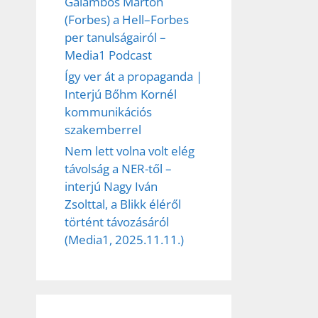
Galambos Márton
(Forbes) a Hell–Forbes
per tanulságairól –
Media1 Podcast
Így ver át a propaganda |
Interjú Bőhm Kornél
kommunikációs
szakemberrel
Nem lett volna volt elég
távolság a NER-től –
interjú Nagy Iván
Zsolttal, a Blikk éléről
történt távozásáról
(Media1, 2025.11.11.)