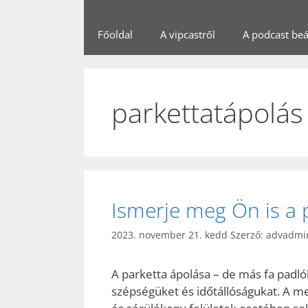
Főoldal
A vipcastről
A podcast beál
parkettatápolás
Ismerje meg Ön is a p
2023. november 21. kedd
Szerző:
advadmi
A parketta ápolása – de más fa padló
szépségüket és időtállóságukat. A me