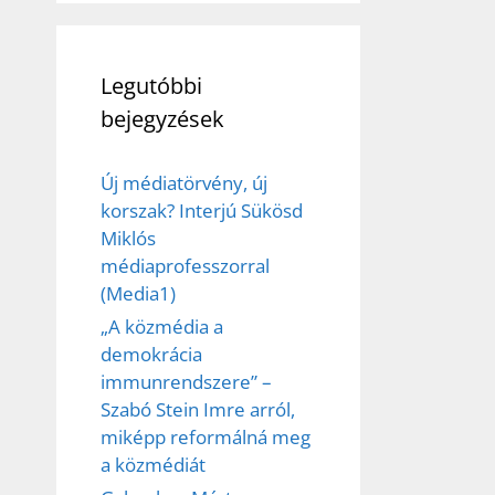
Legutóbbi
bejegyzések
Új médiatörvény, új
korszak? Interjú Sükösd
Miklós
médiaprofesszorral
(Media1)
„A közmédia a
demokrácia
immunrendszere” –
Szabó Stein Imre arról,
miképp reformálná meg
a közmédiát