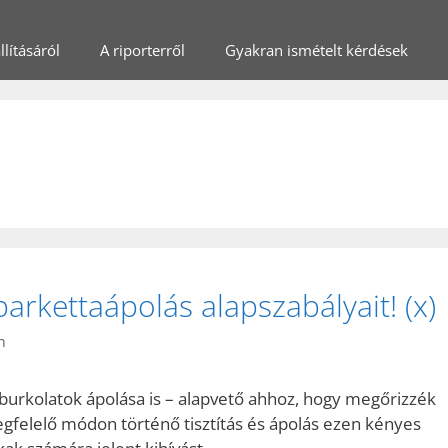
lításáról
A riporterről
Gyakran ismételt kérdések
arkettaápolás alapszabályait! (x)
n
burkolatok ápolása is – alapvető ahhoz, hogy megőrizzék
gfelelő módon történő tisztítás és ápolás ezen kényes