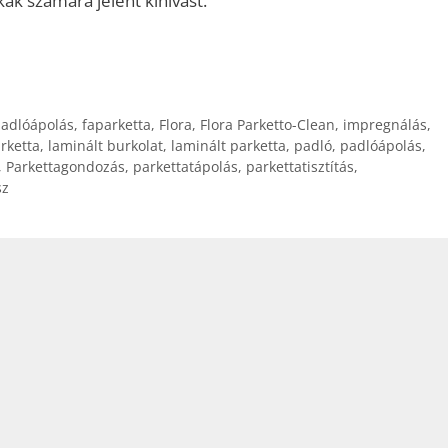
ak számára jelent kihívást.
padlóápolás
,
faparketta
,
Flora
,
Flora Parketto-Clean
,
impregnálás
,
arketta
,
laminált burkolat
,
laminált parketta
,
padló
,
padlóápolás
,
,
Parkettagondozás
,
parkettatápolás
,
parkettatisztítás
,
sz