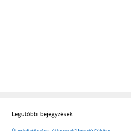
Legutóbbi bejegyzések
Új médiatörvény, új korszak? Interjú Sükösd