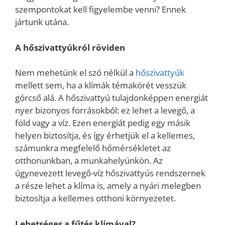
szempontokat kell figyelembe venni? Ennek
jártunk utána.
A hőszivattyúkról röviden
Nem mehetünk el szó nélkül a
hőszivattyúk
mellett sem, ha a klímák témakörét vesszük
górcső alá. A hőszivattyú tulajdonképpen energiát
nyer bizonyos forrásokból: ez lehet a levegő, a
föld vagy a víz. Ezen energiát pedig egy másik
helyen biztosítja, és így érhetjük el a kellemes,
számunkra megfelelő hőmérsékletet az
otthonunkban, a munkahelyünkön. Az
úgynevezett levegő-víz hőszivattyús rendszernek
a része lehet a klíma is, amely a nyári melegben
biztosítja a kellemes otthoni környezetet.
Lehetséges a fűtés klímával?