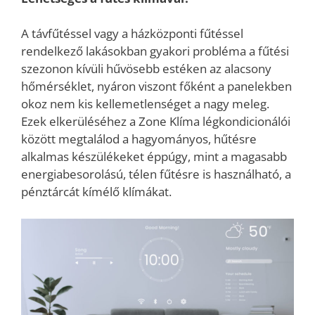
A távfűtéssel vagy a házközponti fűtéssel
rendelkező lakásokban gyakori probléma a fűtési
szezonon kívüli hűvösebb estéken az alacsony
hőmérséklet, nyáron viszont főként a panelekben
okoz nem kis kellemetlenséget a nagy meleg.
Ezek elkerüléséhez a Zone Klíma légkondicionálói
között megtalálod a hagyományos, hűtésre
alkalmas készülékeket éppúgy, mint a magasabb
energiabesorolású, télen fűtésre is használható, a
pénztárcát kímélő klímákat.