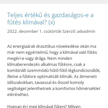
Teljes értékű és gazdaságos-e a
fűtés klímával? (x)
2022. december 1. csütörtök
Szerző:
advadmin
Az energiaárak drasztikus növekedése okán ma
már nem egyértelmű, hogy a klímával való fűtés
megéri-e vagy drága. Nem minden
klímaberendezés alkalmas fűtésre, csak a
kombinált üzemmódú hűtő-fűtő légkondicionálók,
illetve a fűtésre optimalizált klímák. Az átmeneti
időszakokban, tavasszal és ősszel komoly
segítséget jelenthetnek a komfortos hőmérséklet
eléréséhez.
Hogyan éri meg klímával fűteni? Milyen