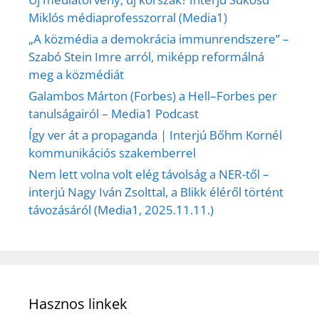
Miklós médiaprofesszorral (Media1)
„A közmédia a demokrácia immunrendszere” –
Szabó Stein Imre arról, miképp reformálná
meg a közmédiát
Galambos Márton (Forbes) a Hell–Forbes per
tanulságairól – Media1 Podcast
Így ver át a propaganda | Interjú Bőhm Kornél
kommunikációs szakemberrel
Nem lett volna volt elég távolság a NER-től –
interjú Nagy Iván Zsolttal, a Blikk éléről történt
távozásáról (Media1, 2025.11.11.)
Hasznos linkek