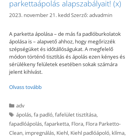
parkettaápolás alapszabályait! (x)
2023. november 21. kedd
Szerző:
advadmin
A parketta ápolása – de más fa padlóburkolatok
ápolása is – alapvető ahhoz, hogy megőrizzék
szépségüket és időtállóságukat. A megfelelő
módon történő tisztítás és ápolás ezen kényes és
sérülékeny felületek esetében sokak számára
jelent kihívást.
Olvass tovább
Kategória
adv
Címkék
ápolás
,
fa padló
,
fafelület tisztítása
,
fapadlóápolás
,
faparketta
,
Flora
,
Flora Parketto-
Clean
,
impregnálás
,
Kiehl
,
Kiehl padlóápoló
,
klíma
,