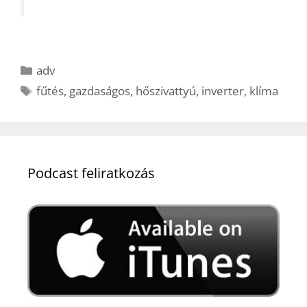
Kategória
adv
Címkék
fűtés
,
gazdaságos
,
hőszivattyú
,
inverter
,
klíma
Podcast feliratkozás