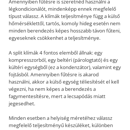
Amennyiben fűtésre is szeretnéd használni a
légkondicionálót, mindenképp ennek megfelelő
típust válassz. A klímák teljesítménye függ a külső
hőmérséklettől, tartós, komoly hideg esetén nem
minden berendezés képes hosszabb távon fűteni,
egyeseknek csökkenhet a teljesítménye.
A split klímák 4 fontos elemből állnak: egy
kompresszorból, egy beltéri (párologtató) és egy
kültéri egységből (ez a kondenzátor), valamint egy
fojtásból. Amennyiben fűtésre is akarod
használni, akkor a külső egység téliesítését el kell
végezni, ha nem képes a berendezés a
fagymentesítésre, mert a lecsapódás miatt
jegesedhet.
Minden esetben a helyiség méretéhez válassz
megfelelő teljesítményű készüléket, különben