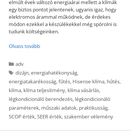
elmúlt évek változó energiaárai mellett a klímák
egy biztos pontot jelentenek, ugyanis igaz, hogy
elektromos árammal működnek, de érdekes
módon ezekkel a készülékekkel még spórolni is
tudunk költségeinken.
Olvass tovább
Kategória
adv
Címkék
dizájn
,
energiahatékonyság
,
energiatakarékosság
,
fűtés
,
Hisense klíma
,
hűtés
,
klíma
,
klíma teljesítmény
,
klíma vásárlás
,
légkondicionáló berendezés
,
légkondicionáló
paraméterek
,
műszaki adatok
,
praktikusság
,
SCOP érték
,
SEER érték
,
szakember vélemény