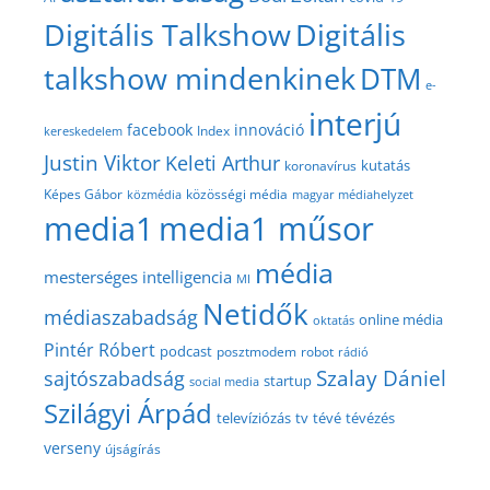
Digitális Talkshow
Digitális
talkshow mindenkinek
DTM
e-
interjú
facebook
innováció
Index
kereskedelem
Justin Viktor
Keleti Arthur
kutatás
koronavírus
közösségi média
Képes Gábor
közmédia
magyar médiahelyzet
media1
media1 műsor
média
mesterséges intelligencia
MI
Netidők
médiaszabadság
online média
oktatás
Pintér Róbert
podcast
posztmodem
robot
rádió
Szalay Dániel
sajtószabadság
startup
social media
Szilágyi Árpád
televíziózás
tv
tévé
tévézés
verseny
újságírás