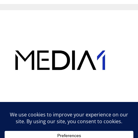
Hirdetés
Lifestyle tippek & trükkök