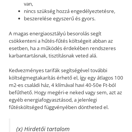
van,
nincs szükség hozzá engedélyeztetésre,
beszerelése egyszerű és gyors.
A magas energiaosztályú besorolás segít
csökkenteni a hűtés-fűtés költségeit abban az
esetben, ha a működés érdekében rendszeres
karbantartásnak, tisztításnak veted alá.
Kedvezményes tarifák segítségével további
költségmegtakarítás érhető el, így egy átlagos 100
m2-es családi ház, 4 klímával havi 40-50e Ft-ból
befűthető. Hogy megéri-e neked vagy sem, azt az
egyéb energiafogyasztásod, a jelenlegi
fűtésköltséged függvényében döntheted el.
(x) Hirdetői tartalom