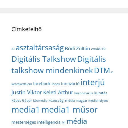
Címkefelhő
asztaltársaság
Bódi Zoltán
covid-19
AI
Digitális Talkshow
Digitális
talkshow mindenkinek
DTM
e-
interjú
facebook
innováció
Index
kereskedelem
Justin Viktor
Keleti Arthur
kutatás
koronavírus
közösségi média
Képes Gábor
közmédia
magyar médiahelyzet
media1
media1 műsor
média
mesterséges intelligencia
MI