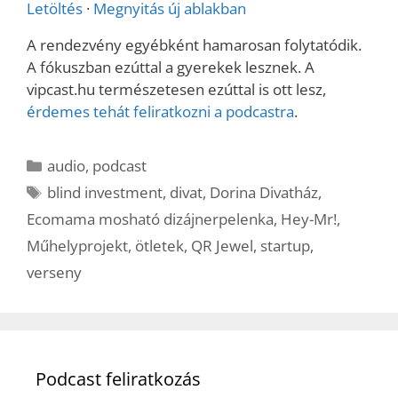
Letöltés
·
Megnyitás új ablakban
A rendezvény egyébként hamarosan folytatódik.
A fókuszban ezúttal a gyerekek lesznek. A
vipcast.hu természetesen ezúttal is ott lesz,
érdemes tehát feliratkozni a podcastra
.
Kategória
audio
,
podcast
Címkék
blind investment
,
divat
,
Dorina Divatház
,
Ecomama mosható dizájnerpelenka
,
Hey-Mr!
,
Műhelyprojekt
,
ötletek
,
QR Jewel
,
startup
,
verseny
Podcast feliratkozás