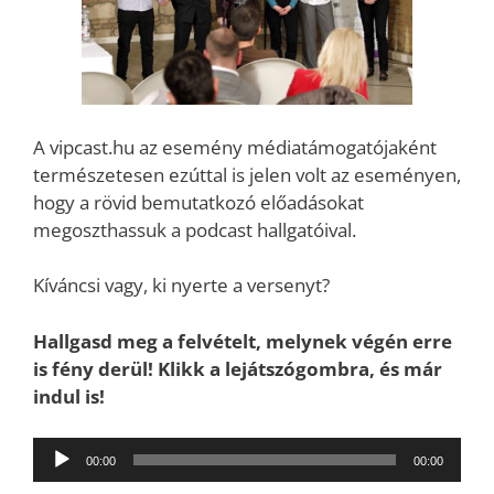
A vipcast.hu az esemény médiatámogatójaként
természetesen ezúttal is jelen volt az eseményen,
hogy a rövid bemutatkozó előadásokat
megoszthassuk a podcast hallgatóival.
Kíváncsi vagy, ki nyerte a versenyt?
Hallgasd meg a felvételt, melynek végén erre
is fény derül! Klikk a lejátszógombra, és már
indul is!
Audió
00:00
00:00
lejátszó