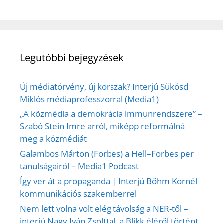
Legutóbbi bejegyzések
Új médiatörvény, új korszak? Interjú Sükösd
Miklós médiaprofesszorral (Media1)
„A közmédia a demokrácia immunrendszere” –
Szabó Stein Imre arról, miképp reformálná
meg a közmédiát
Galambos Márton (Forbes) a Hell–Forbes per
tanulságairól – Media1 Podcast
Így ver át a propaganda | Interjú Bőhm Kornél
kommunikációs szakemberrel
Nem lett volna volt elég távolság a NER-től –
interjú Nagy Iván Zsolttal, a Blikk éléről történt