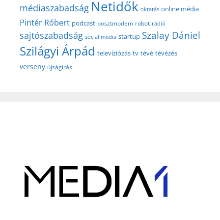
Netidők
médiaszabadság
online média
oktatás
Pintér Róbert
podcast
posztmodem
robot
rádió
Szalay Dániel
sajtószabadság
startup
social media
Szilágyi Árpád
televíziózás
tv
tévé
tévézés
verseny
újságírás