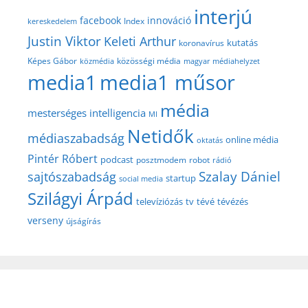
interjú
facebook
innováció
Index
kereskedelem
Justin Viktor
Keleti Arthur
kutatás
koronavírus
közösségi média
Képes Gábor
közmédia
magyar médiahelyzet
media1
media1 műsor
média
mesterséges intelligencia
MI
Netidők
médiaszabadság
online média
oktatás
Pintér Róbert
podcast
posztmodem
robot
rádió
Szalay Dániel
sajtószabadság
startup
social media
Szilágyi Árpád
televíziózás
tv
tévé
tévézés
verseny
újságírás