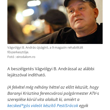
Vágvölgyi B. András újságíró, a 9 magazin rehabilitált
főszerkesztője.
Fotó : eirodalom.ro
A beszélgetés Vágvölgyi B. Andrással az alábbi
lejátszóval indítható.
(A felvétel még néhány héttel az előtt készült, hogy
Baranyi Krisztina ferencvárosi polgármester ATV-s
szereplése körül vita alakult ki, amiért a
kecsked*gós videót készítő PestiSrácok
egyik