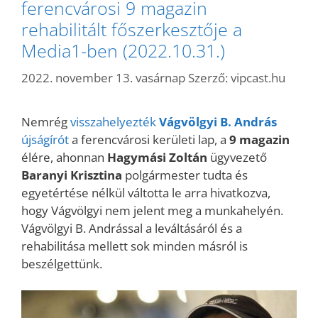
ferencvárosi 9 magazin
rehabilitált főszerkesztője a
Media1-ben (2022.10.31.)
2022. november 13. vasárnap
Szerző:
vipcast.hu
Nemrég
visszahelyezték
Vágvölgyi B. András
újságírót
a ferencvárosi kerületi lap, a
9 magazin
élére, ahonnan
Hagymási Zoltán
ügyvezető
Baranyi Krisztina
polgármester tudta és
egyetértése nélkül váltotta le arra hivatkozva,
hogy Vágvölgyi nem jelent meg a munkahelyén.
Vágvölgyi B. Andrással a leváltásáról és a
rehabilitása mellett sok minden másról is
beszélgettünk.