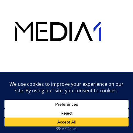
Hirdetés
Lifestyle tippek & trükkök
© 2026 vipcast.hu powered by Media1
• Készült
GeneratePress