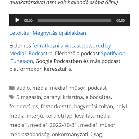
munkatársával nem volt hajlandó szóba állni.)
Audió
00:00
00:00
lejátszó
Letöltés
·
Megnyitás új ablakban
Érdemes
feliratkozni a vipcast powered by
Media1 Podcastra!
Elérhető a podcast
Spotify-on
,
iTunes-on,
Google Podcastben és más podcast
platformokon keresztül is.
Kategória
audio
,
média
,
media1 műsor
,
podcast
Címkék
9 magazin
,
baranyi krisztina
,
elbocsátás
,
ferencváros
,
főszerkesztő
,
hagymási zoltán
,
helyi
média
,
interjú
,
kerületi lap
,
leváltás
,
média
,
media1
,
media1 2022-10-31
,
media1 műsor
,
médiaszabadság
,
önkormányzati újság
,