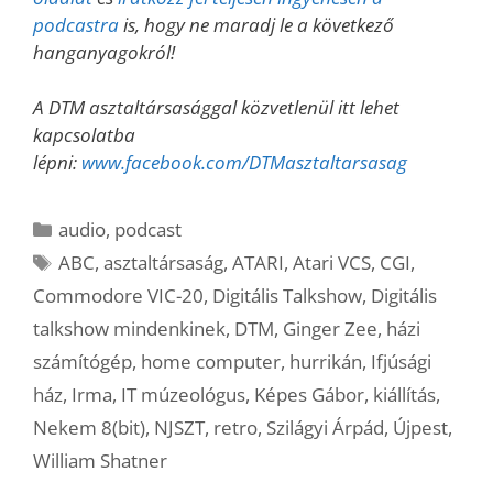
podcastra
is, hogy ne maradj le a következő
hanganyagokról!
A DTM asztaltársasággal közvetlenül itt lehet
kapcsolatba
lépni:
www.facebook.com/DTMasztaltarsasag
Kategória
audio
,
podcast
Címkék
ABC
,
asztaltársaság
,
ATARI
,
Atari VCS
,
CGI
,
Commodore VIC-20
,
Digitális Talkshow
,
Digitális
talkshow mindenkinek
,
DTM
,
Ginger Zee
,
házi
számítógép
,
home computer
,
hurrikán
,
Ifjúsági
ház
,
Irma
,
IT múzeológus
,
Képes Gábor
,
kiállítás
,
Nekem 8(bit)
,
NJSZT
,
retro
,
Szilágyi Árpád
,
Újpest
,
William Shatner