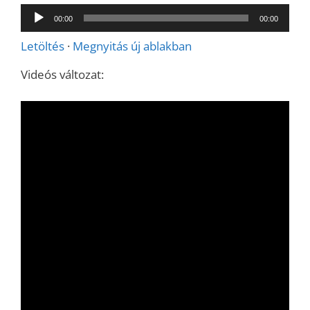
Audió
00:00
00:00
lejátszó
Letöltés
·
Megnyitás új ablakban
Videós változat: