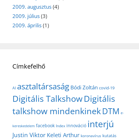
2009. augusztus
(4)
2009. július
(3)
2009. április
(1)
Címkefelhő
asztaltársaság
Bódi Zoltán
covid-19
AI
Digitális Talkshow
Digitális
talkshow mindenkinek
DTM
e-
interjú
facebook
innováció
Index
kereskedelem
Justin Viktor
Keleti Arthur
kutatás
koronavírus