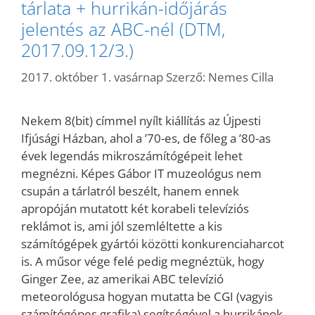
tárlata + hurrikán-időjárás
jelentés az ABC-nél (DTM,
2017.09.12/3.)
2017. október 1. vasárnap
Szerző:
Nemes Cilla
Nekem 8(bit) címmel nyílt kiállítás az Újpesti
Ifjúsági Házban, ahol a ’70-es, de főleg a ’80-as
évek legendás mikroszámítógépeit lehet
megnézni. Képes Gábor IT muzeológus nem
csupán a tárlatról beszélt, hanem ennek
apropóján mutatott két korabeli televíziós
reklámot is, ami jól szemléltette a kis
számítógépek gyártói közötti konkurenciaharcot
is. A műsor vége felé pedig megnéztük, hogy
Ginger Zee, az amerikai ABC televízió
meteorológusa hogyan mutatta be CGI (vagyis
számítógépes grafika) segítségével a hurrikánok