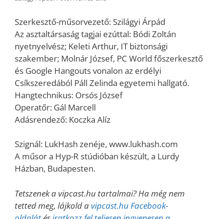
Szerkesztő-műsorvezető: Szilágyi Árpád
Az asztaltársaság tagjai ezúttal: Bódi Zoltán
nyetnyelvész; Keleti Arthur, IT biztonsági
szakember; Molnár József, PC World főszerkesztő
és Google Hangouts vonalon az erdélyi
Csíkszeredából Páll Zelinda egyetemi hallgató.
Hangtechnikus: Orsós József
Operatőr: Gál Marcell
Adásrendező: Koczka Alíz
Szignál: LukHash zenéje, www.lukhash.com
A műsor a Hyp-R stúdióban készült, a Lurdy
Házban, Budapesten.
Tetszenek a vipcast.hu tartalmai? Ha még nem
tetted meg, lájkold a
vipcast.hu Facebook-
oldalát
és
iratkozz fel teljesen ingyenesen a