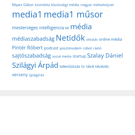
közösségi média
Képes Gábor
közmédia
magyar médiahelyzet
media1
media1 műsor
média
mesterséges intelligencia
MI
Netidők
médiaszabadság
online média
oktatás
Pintér Róbert
podcast
posztmodem
robot
rádió
Szalay Dániel
sajtószabadság
startup
social media
Szilágyi Árpád
televíziózás
tv
tévé
tévézés
verseny
újságírás