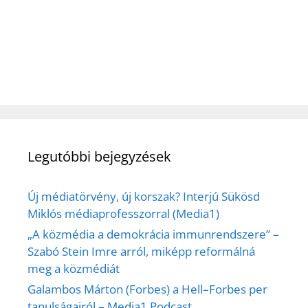
Legutóbbi bejegyzések
Új médiatörvény, új korszak? Interjú Sükösd
Miklós médiaprofesszorral (Media1)
„A közmédia a demokrácia immunrendszere” –
Szabó Stein Imre arról, miképp reformálná
meg a közmédiát
Galambos Márton (Forbes) a Hell–Forbes per
tanulságairól – Media1 Podcast