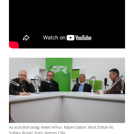
Az asztaltársaság: Keleti Arhur, Képes Gábor, Bódi Zoltán és
Szilágy Árpád. Fotó: Nemes Cilla