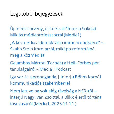
Legutóbbi bejegyzések
Új médiatörvény, új korszak? Interjú Sükösd
Miklós médiaprofesszorral (Media1)
„A közmédia a demokrácia immunrendszere” –
Szabó Stein Imre arról, miképp reformálná
meg a közmédiát
Galambos Márton (Forbes) a Hell–Forbes per
tanulságairól – Media1 Podcast
Így ver át a propaganda | Interjú Bőhm Kornél
kommunikációs szakemberrel
Nem lett volna volt elég távolság a NER-től –
interjú Nagy Iván Zsolttal, a Blikk éléről történt
távozásáról (Media1, 2025.11.11.)