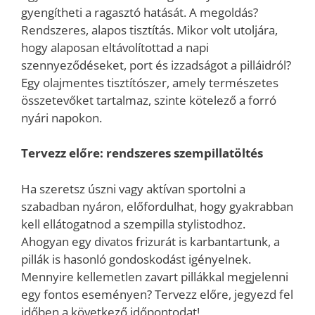
gyengítheti a ragasztó hatását. A megoldás?
Rendszeres, alapos tisztítás. Mikor volt utoljára,
hogy alaposan eltávolítottad a napi
szennyeződéseket, port és izzadságot a pilláidról?
Egy olajmentes tisztítószer, amely természetes
összetevőket tartalmaz, szinte kötelező a forró
nyári napokon.
Tervezz előre: rendszeres szempillatöltés
Ha szeretsz úszni vagy aktívan sportolni a
szabadban nyáron, előfordulhat, hogy gyakrabban
kell ellátogatnod a szempilla stylistodhoz.
Ahogyan egy divatos frizurát is karbantartunk, a
pillák is hasonló gondoskodást igényelnek.
Mennyire kellemetlen zavart pillákkal megjelenni
egy fontos eseményen? Tervezz előre, jegyezd fel
időben a következő időpontodat!