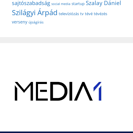
Szalay Dániel
sajtószabadság
startup
social media
Szilágyi Árpád
televíziózás
tv
tévé
tévézés
verseny
újságírás