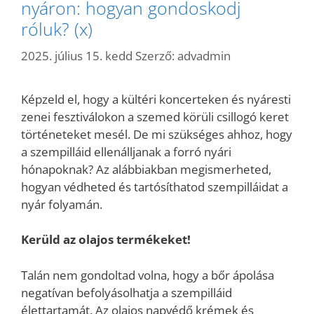
nyáron: hogyan gondoskodj
róluk? (x)
2025. július 15. kedd
Szerző:
advadmin
Képzeld el, hogy a kültéri koncerteken és nyáresti
zenei fesztiválokon a szemed körüli csillogó keret
történeteket mesél. De mi szükséges ahhoz, hogy
a szempilláid ellenálljanak a forró nyári
hónapoknak? Az alábbiakban megismerheted,
hogyan védheted és tartósíthatod szempilláidat a
nyár folyamán.
Kerüld az olajos termékeket!
Talán nem gondoltad volna, hogy a bőr ápolása
negatívan befolyásolhatja a szempilláid
élettartamát. Az olajos napvédő krémek és