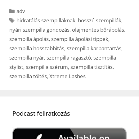
Kategória
adv
Címkék
hidratálás szempilláknak
,
hosszú szempillák
,
nyári szempilla gondozás
,
olajmentes bőrápolás
,
szempilla ápolás
,
szempilla ápolási tippek
,
szempilla hosszabbítás
,
szempilla karbantartás
,
szempilla nyár
,
szempilla ragasztó
,
szempilla
stylist
,
szempilla szérum
,
szempilla tisztítás
,
szempilla töltés
,
Xtreme Lashes
Podcast feliratkozás