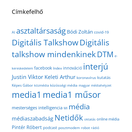
Címkefelhő
asztaltársaság
Bódi Zoltán
covid-19
AI
Digitális Talkshow
Digitális
talkshow mindenkinek
DTM
e-
interjú
facebook
innováció
Index
kereskedelem
Justin Viktor
Keleti Arthur
kutatás
koronavírus
közösségi média
Képes Gábor
közmédia
magyar médiahelyzet
media1
media1 műsor
média
mesterséges intelligencia
MI
Netidők
médiaszabadság
online média
oktatás
Pintér Róbert
podcast
posztmodem
robot
rádió