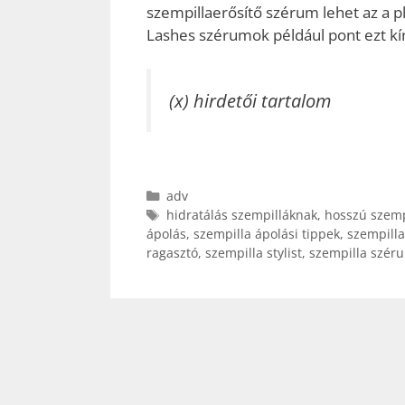
szempillaerősítő szérum lehet az a p
Lashes szérumok például pont ezt kín
(x) hirdetői tartalom
Kategória
adv
Címkék
hidratálás szempilláknak
,
hosszú szemp
ápolás
,
szempilla ápolási tippek
,
szempilla
ragasztó
,
szempilla stylist
,
szempilla szér