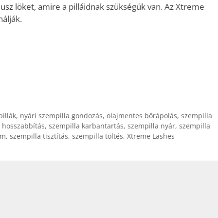
lusz löket, amire a pilláidnak szükségük van. Az Xtreme
álják.
illák
,
nyári szempilla gondozás
,
olajmentes bőrápolás
,
szempilla
 hosszabbítás
,
szempilla karbantartás
,
szempilla nyár
,
szempilla
um
,
szempilla tisztítás
,
szempilla töltés
,
Xtreme Lashes