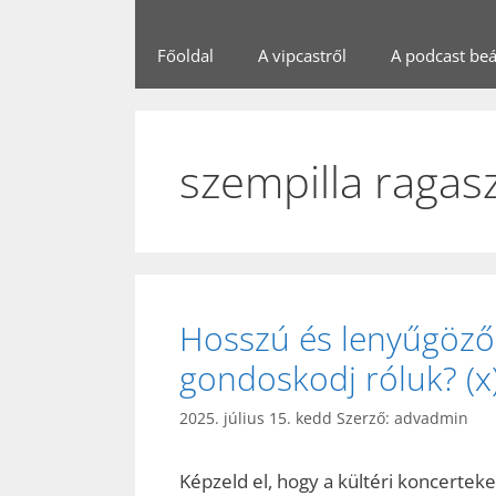
Főoldal
A vipcastről
A podcast beál
szempilla ragas
Hosszú és lenyűgöző
gondoskodj róluk? (x
2025. július 15. kedd
Szerző:
advadmin
Képzeld el, hogy a kültéri koncerteke