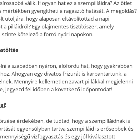
rosabbá válik. Hogyan hat ez a szempilláidra? Az ötlet
os mértékben gyengítheti a ragasztó hatását. A megoldás?
lt utoljára, hogy alaposan eltávolítottad a napi
a pilláidról? Egy olajmentes tisztítószer, amely
szinte kötelező a forró nyári napokon.
atöltés
olni a szabadban nyáron, előfordulhat, hogy gyakrabban
dhoz. Ahogyan egy divatos frizurát is karbantartunk, a
elnek. Mennyire kellemetlen zavart pillákkal megjelenni
, jegyezd fel időben a következő időpontodat!
gj!
őrzése érdekében, de tudtad, hogy a szempilláidnak is
artását egyensúlyban tartva szempilláid is erősebbek és
ennyiségű vízfogyasztás és egy jól kiválasztott