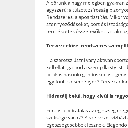
A bőrünk a nagy melegben gyakran zsí
egyszerű: a túlzott zsírosság bizony
Rendszeres, alapos tisztítás. Mikor vo
szennyeződéseket, port és izzadságot 
természetes összetevőket tartalmaz, 
Tervezz előre: rendszeres szempill
Ha szeretsz úszni vagy aktívan sport
kell ellátogatnod a szempilla stylisto
pillák is hasonló gondoskodást igény
egy fontos eseményen? Tervezz előre
Hidratálj belül, hogy kívül is ragyo
Fontos a hidratálás az egészség meg
szüksége van rá? A szervezet vízházt
egészségesebbek lesznek. Elegendő m