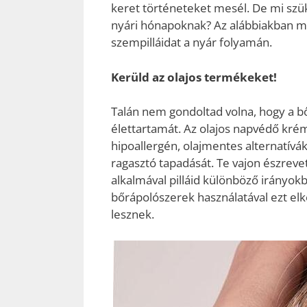
keret történeteket mesél. De mi szük
nyári hónapoknak? Az alábbiakban m
szempilláidat a nyár folyamán.
Kerüld az olajos termékeket!
Talán nem gondoltad volna, hogy a bő
élettartamát. Az olajos napvédő kr
hipoallergén, olajmentes alternatívák
ragasztó tapadását. Te vajon észreve
alkalmával pilláid különböző irányok
bőrápolószerek használatával ezt el
lesznek.