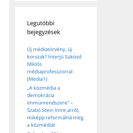
Legutóbbi
bejegyzések
Új médiatörvény, új
korszak? Interjú Sükösd
Miklós
médiaprofesszorral
(Media1)
„A közmédia a
demokrácia
immunrendszere” –
Szabó Stein Imre arról,
miképp reformálná meg
a közmédiát