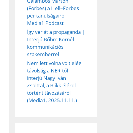
Galambos Márton
(Forbes) a Hell–Forbes
per tanulságairól –
Media1 Podcast
Így ver át a propaganda |
Interjú Bőhm Kornél
kommunikációs
szakemberrel
Nem lett volna volt elég
távolság a NER-től –
interjú Nagy Iván
Zsolttal, a Blikk éléről
történt távozásáról
(Media1, 2025.11.11.)