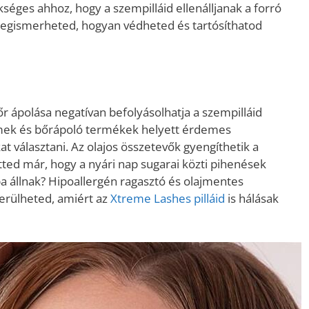
séges ahhoz, hogy a szempilláid ellenálljanak a forró
egismerheted, hogyan védheted és tartósíthatod
r ápolása negatívan befolyásolhatja a szempilláid
émek és bőrápoló termékek helyett érdemes
at választani. Az olajos összetevők gyengíthetik a
tted már, hogy a nyári nap sugarai közti pihenések
ba állnak? Hipoallergén ragasztó és olajmentes
kerülheted, amiért az
Xtreme Lashes pilláid
is hálásak