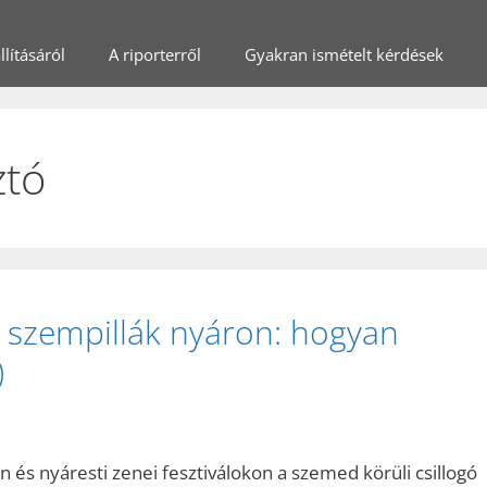
lításáról
A riporterről
Gyakran ismételt kérdések
ztó
 szempillák nyáron: hogyan
)
n és nyáresti zenei fesztiválokon a szemed körüli csillogó