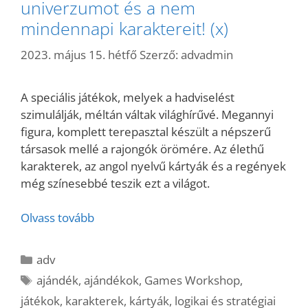
univerzumot és a nem
mindennapi karaktereit! (x)
2023. május 15. hétfő
Szerző:
advadmin
A speciális játékok, melyek a hadviselést
szimulálják, méltán váltak világhírűvé. Megannyi
figura, komplett terepasztal készült a népszerű
társasok mellé a rajongók örömére. Az élethű
karakterek, az angol nyelvű kártyák és a regények
még színesebbé teszik ezt a világot.
Olvass tovább
Kategória
adv
Címkék
ajándék
,
ajándékok
,
Games Workshop
,
játékok
,
karakterek
,
kártyák
,
logikai és stratégiai