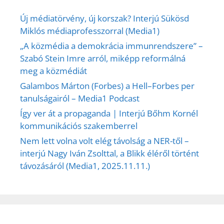
Új médiatörvény, új korszak? Interjú Sükösd
Miklós médiaprofesszorral (Media1)
„A közmédia a demokrácia immunrendszere” –
Szabó Stein Imre arról, miképp reformálná
meg a közmédiát
Galambos Márton (Forbes) a Hell–Forbes per
tanulságairól – Media1 Podcast
Így ver át a propaganda | Interjú Bőhm Kornél
kommunikációs szakemberrel
Nem lett volna volt elég távolság a NER-től –
interjú Nagy Iván Zsolttal, a Blikk éléről történt
távozásáról (Media1, 2025.11.11.)