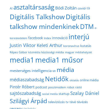
asztaltársaság
Bódi Zoltán
covid-19
AI
Digitális Talkshow
Digitális
talkshow mindenkinek
DTM
e-
interjú
facebook
innováció
Index
kereskedelem
Justin Viktor
Keleti Arthur
kutatás
koronavírus
közösségi média
Képes Gábor
közmédia
magyar médiahelyzet
media1
media1 műsor
média
mesterséges intelligencia
MI
Netidők
médiaszabadság
online média
oktatás
Pintér Róbert
podcast
posztmodem
robot
rádió
Szalay Dániel
sajtószabadság
startup
social media
Szilágyi Árpád
televíziózás
tv
tévé
tévézés
verseny
újságírás