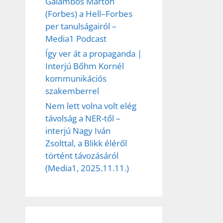
Galambos Márton
(Forbes) a Hell–Forbes
per tanulságairól –
Media1 Podcast
Így ver át a propaganda |
Interjú Bőhm Kornél
kommunikációs
szakemberrel
Nem lett volna volt elég
távolság a NER-től –
interjú Nagy Iván
Zsolttal, a Blikk éléről
történt távozásáról
(Media1, 2025.11.11.)