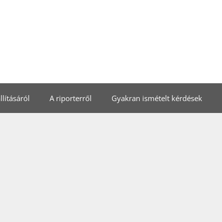
lításáról
A riporterről
Gyakran ismételt kérdések