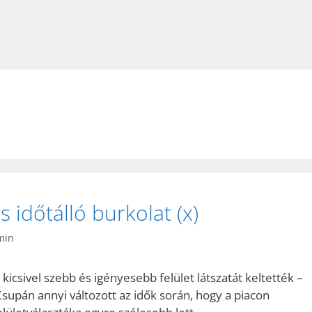
s időtálló burkolat (x)
min
kicsivel szebb és igényesebb felület látszatát keltették –
upán annyi változott az idők során, hogy a piacon