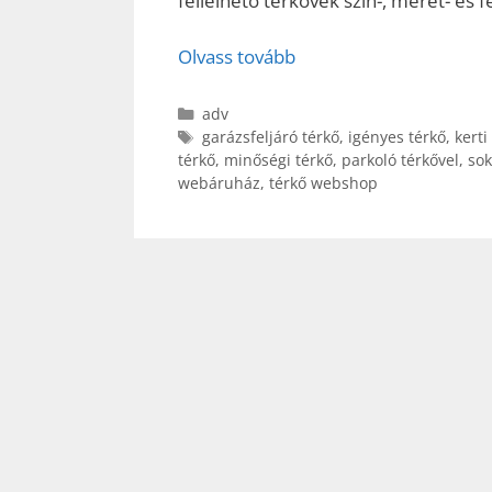
fellelhető térkövek szín-, méret- és f
Olvass tovább
Kategória
adv
Címkék
garázsfeljáró térkő
,
igényes térkő
,
kerti
térkő
,
minőségi térkő
,
parkoló térkővel
,
sok
webáruház
,
térkő webshop