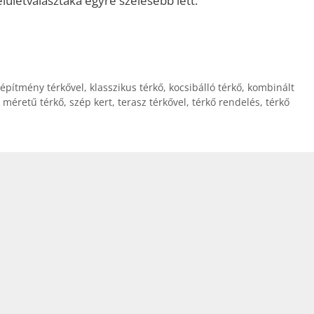
elületválasztáka egyre szélesebb lett.
 építmény térkővel
,
klasszikus térkő
,
kocsibálló térkő
,
kombinált
 méretű térkő
,
szép kert
,
terasz térkővel
,
térkő rendelés
,
térkő