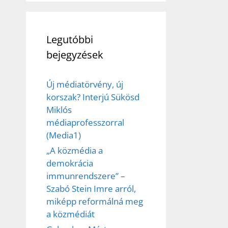
Legutóbbi
bejegyzések
Új médiatörvény, új
korszak? Interjú Sükösd
Miklós
médiaprofesszorral
(Media1)
„A közmédia a
demokrácia
immunrendszere” –
Szabó Stein Imre arról,
miképp reformálná meg
a közmédiát