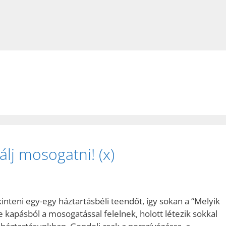
lj mosogatni! (x)
nteni egy-egy háztartásbéli teendőt, így sokan a “Melyik
kapásból a mosogatással felelnek, holott létezik sokkal