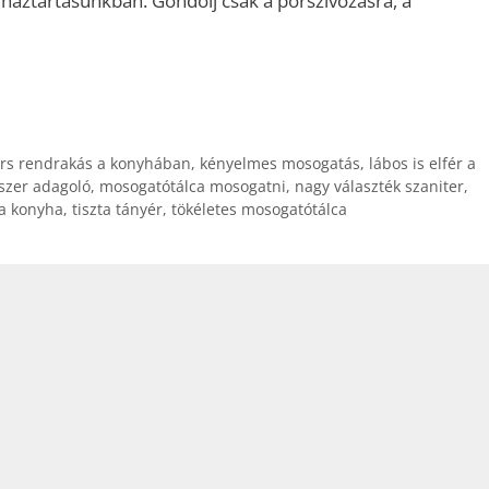
háztartásunkban. Gondolj csak a porszívózásra, a
rs rendrakás a konyhában
,
kényelmes mosogatás
,
lábos is elfér a
szer adagoló
,
mosogatótálca mosogatni
,
nagy választék szaniter
,
ta konyha
,
tiszta tányér
,
tökéletes mosogatótálca