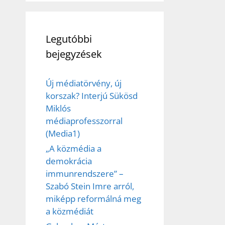
Legutóbbi
bejegyzések
Új médiatörvény, új
korszak? Interjú Sükösd
Miklós
médiaprofesszorral
(Media1)
„A közmédia a
demokrácia
immunrendszere” –
Szabó Stein Imre arról,
miképp reformálná meg
a közmédiát