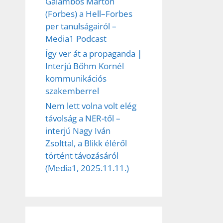
Galambos Márton
(Forbes) a Hell–Forbes
per tanulságairól –
Media1 Podcast
Így ver át a propaganda |
Interjú Bőhm Kornél
kommunikációs
szakemberrel
Nem lett volna volt elég
távolság a NER-től –
interjú Nagy Iván
Zsolttal, a Blikk éléről
történt távozásáról
(Media1, 2025.11.11.)