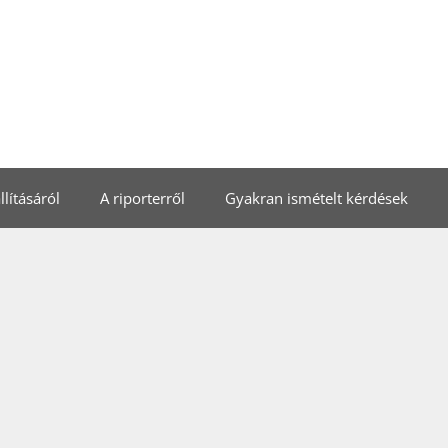
lításáról
A riporterről
Gyakran ismételt kérdések