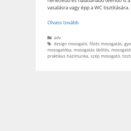
nehezebb és hálátlanabb teendő is a 
vasalásra vagy épp a WC tisztítására.
Olvass tovább
Kategória
adv
Címkék
design mosogató
,
főzés mosogatás
,
gyo
mosogatóba
,
mosogatás öblítés
,
mosogató
praktikus házimunka
,
szép mosogató
,
tisz