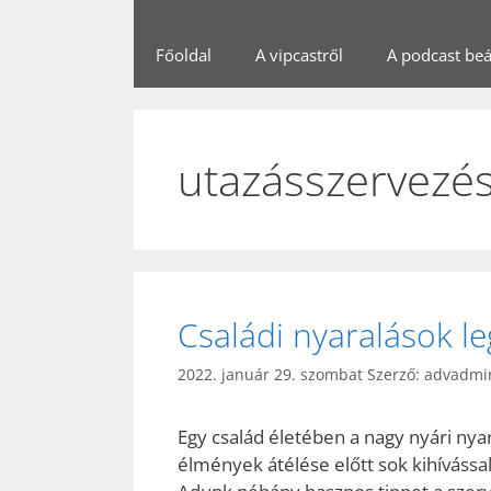
Főoldal
A vipcastről
A podcast beál
utazásszervezé
Családi nyaralások l
2022. január 29. szombat
Szerző:
advadmi
Egy család életében a nagy nyári nyar
élmények átélése előtt sok kihívássa