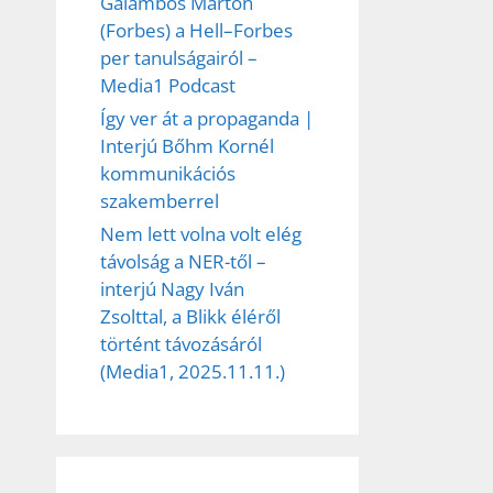
Galambos Márton
(Forbes) a Hell–Forbes
per tanulságairól –
Media1 Podcast
Így ver át a propaganda |
Interjú Bőhm Kornél
kommunikációs
szakemberrel
Nem lett volna volt elég
távolság a NER-től –
interjú Nagy Iván
Zsolttal, a Blikk éléről
történt távozásáról
(Media1, 2025.11.11.)