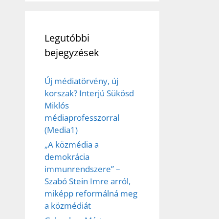
Legutóbbi
bejegyzések
Új médiatörvény, új
korszak? Interjú Sükösd
Miklós
médiaprofesszorral
(Media1)
„A közmédia a
demokrácia
immunrendszere” –
Szabó Stein Imre arról,
miképp reformálná meg
a közmédiát