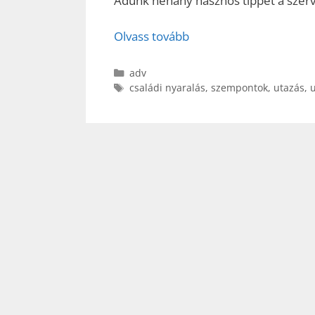
Adunk néhány hasznos tippet a szer
Olvass tovább
Kategória
adv
Címkék
családi nyaralás
,
szempontok
,
utazás
,
u