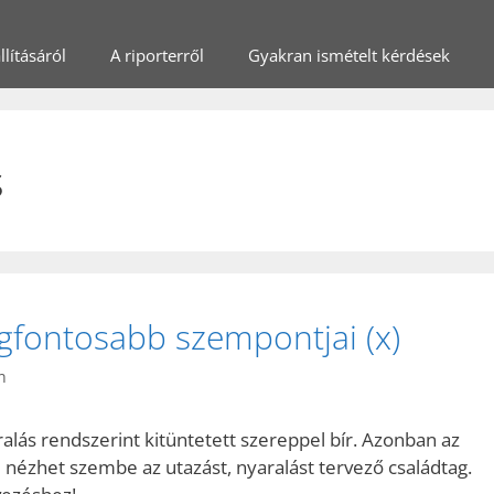
lításáról
A riporterről
Gyakran ismételt kérdések
s
egfontosabb szempontjai (x)
n
alás rendszerint kitüntetett szereppel bír. Azonban az
l nézhet szembe az utazást, nyaralást tervező családtag.