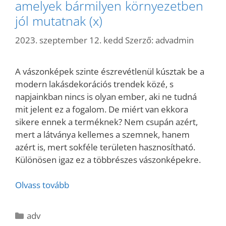
amelyek bármilyen környezetben
jól mutatnak (x)
2023. szeptember 12. kedd
Szerző:
advadmin
A vászonképek szinte észrevétlenül kúsztak be a
modern lakásdekorációs trendek közé, s
napjainkban nincs is olyan ember, aki ne tudná
mit jelent ez a fogalom. De miért van ekkora
sikere ennek a terméknek? Nem csupán azért,
mert a látványa kellemes a szemnek, hanem
azért is, mert sokféle területen hasznosítható.
Különösen igaz ez a többrészes vászonképekre.
Olvass tovább
Kategória
adv