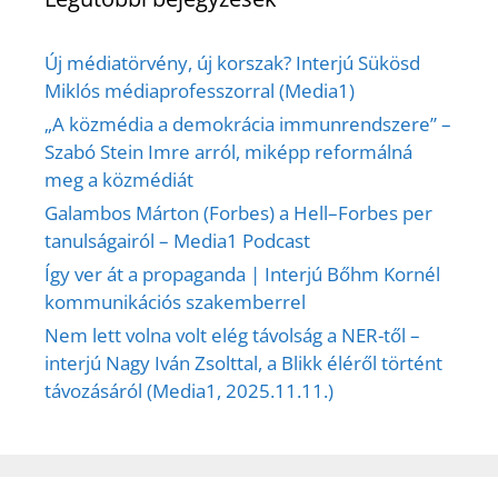
Új médiatörvény, új korszak? Interjú Sükösd
Miklós médiaprofesszorral (Media1)
„A közmédia a demokrácia immunrendszere” –
Szabó Stein Imre arról, miképp reformálná
meg a közmédiát
Galambos Márton (Forbes) a Hell–Forbes per
tanulságairól – Media1 Podcast
Így ver át a propaganda | Interjú Bőhm Kornél
kommunikációs szakemberrel
Nem lett volna volt elég távolság a NER-től –
interjú Nagy Iván Zsolttal, a Blikk éléről történt
távozásáról (Media1, 2025.11.11.)