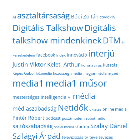
asztaltársaság
Bódi Zoltán
covid-19
AI
Digitális Talkshow
Digitális
talkshow mindenkinek
DTM
e-
interjú
facebook
innováció
Index
kereskedelem
Justin Viktor
Keleti Arthur
kutatás
koronavírus
közösségi média
Képes Gábor
közmédia
magyar médiahelyzet
media1
media1 műsor
média
mesterséges intelligencia
MI
Netidők
médiaszabadság
online média
oktatás
Pintér Róbert
podcast
posztmodem
robot
rádió
Szalay Dániel
sajtószabadság
startup
social media
Szilágyi Árpád
televíziózás
tv
tévé
tévézés