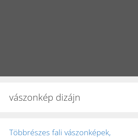
vászonkép dizájn
Többrészes fali vászonképek,