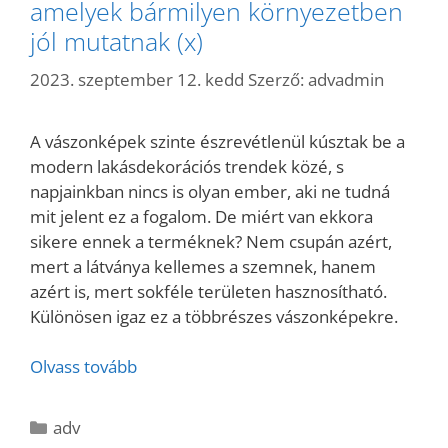
amelyek bármilyen környezetben
jól mutatnak (x)
2023. szeptember 12. kedd
Szerző:
advadmin
A vászonképek szinte észrevétlenül kúsztak be a
modern lakásdekorációs trendek közé, s
napjainkban nincs is olyan ember, aki ne tudná
mit jelent ez a fogalom. De miért van ekkora
sikere ennek a terméknek? Nem csupán azért,
mert a látványa kellemes a szemnek, hanem
azért is, mert sokféle területen hasznosítható.
Különösen igaz ez a többrészes vászonképekre.
Olvass tovább
Kategória
adv