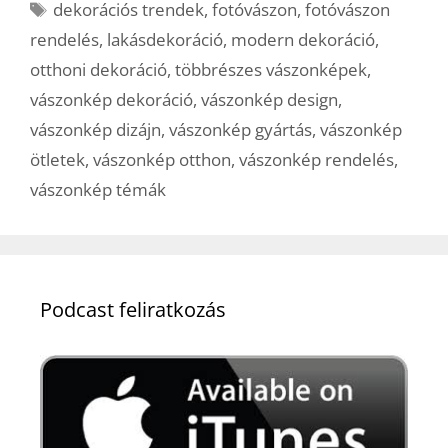
Címkék
dekorációs trendek
,
fotóvászon
,
fotóvászon
rendelés
,
lakásdekoráció
,
modern dekoráció
,
otthoni dekoráció
,
többrészes vászonképek
,
vászonkép dekoráció
,
vászonkép design
,
vászonkép dizájn
,
vászonkép gyártás
,
vászonkép
ötletek
,
vászonkép otthon
,
vászonkép rendelés
,
vászonkép témák
Podcast feliratkozás