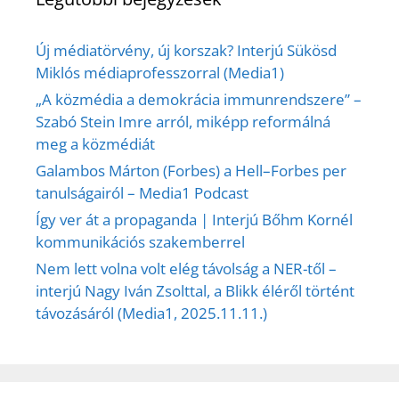
Új médiatörvény, új korszak? Interjú Sükösd
Miklós médiaprofesszorral (Media1)
„A közmédia a demokrácia immunrendszere” –
Szabó Stein Imre arról, miképp reformálná
meg a közmédiát
Galambos Márton (Forbes) a Hell–Forbes per
tanulságairól – Media1 Podcast
Így ver át a propaganda | Interjú Bőhm Kornél
kommunikációs szakemberrel
Nem lett volna volt elég távolság a NER-től –
interjú Nagy Iván Zsolttal, a Blikk éléről történt
távozásáról (Media1, 2025.11.11.)