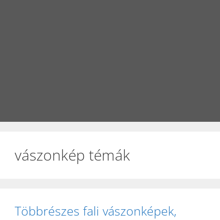
vászonkép témák
Többrészes fali vászonképek,