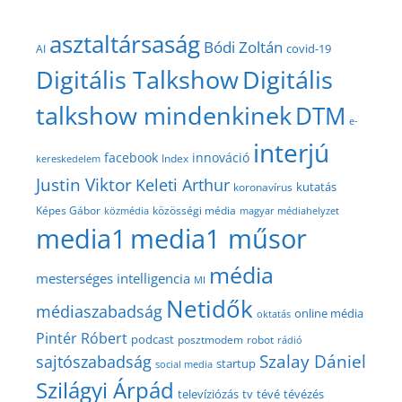
asztaltársaság
Bódi Zoltán
covid-19
AI
Digitális Talkshow
Digitális
talkshow mindenkinek
DTM
e-
interjú
facebook
innováció
Index
kereskedelem
Justin Viktor
Keleti Arthur
kutatás
koronavírus
közösségi média
Képes Gábor
közmédia
magyar médiahelyzet
media1
media1 műsor
média
mesterséges intelligencia
MI
Netidők
médiaszabadság
online média
oktatás
Pintér Róbert
podcast
posztmodem
robot
rádió
Szalay Dániel
sajtószabadság
startup
social media
Szilágyi Árpád
televíziózás
tv
tévé
tévézés