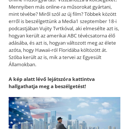
Mennyiben más online-ra műsorokat gyártani,
mint tévébe? Miről szól az új film? Többek között
erről is beszélgettünk a Media1 szeptember 18-i
podcastjában Vujity Tvrtkóval, aki elmesélte azt is,
hogyan került az amerikai ABC tévécsatorna élő
adásába, és azt is, hogyan változott meg az élete
azóta, hogy Hawaii-ról Floridába költözött át.
Szóba került az is, mik a tervei az Egyesült
Államokban.
A kép alatt lévő lejátszóra kattintva
hallgathatja meg a beszélgetést!