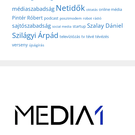
Netidők
médiaszabadság
online média
oktatás
Pintér Róbert
podcast
posztmodem
robot
rádió
Szalay Dániel
sajtószabadság
startup
social media
Szilágyi Árpád
televíziózás
tv
tévé
tévézés
verseny
újságírás