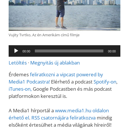
Vujity Tvrtko, Az én Amerikám című filmje
Audió
00:00
00:00
lejátszó
Letöltés
·
Megnyitás új ablakban
Érdemes
feliratkozni a vipcast powered by
Media1 Podcastra!
Elérhető a podcast
Spotify-on
,
iTunes-on,
Google Podcastben és más podcast
platformokon keresztül is.
A Media1 hírportál a
www.media1.hu oldalon
érhető el
.
RSS csatornájára feliratkozva
mindig
elsőként értesülhet a média világának híreiről!