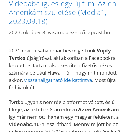
Videoabc-ig, és egy új film, Az én
Amerikám születése (Media1,
2023.09.18)
2023. október 8. vasárnap
Szerző:
vipcast.hu
2021 márciusában már beszélgettünk
Vujity
Tvrtko
újságíróval, aki akkoriban a Facebookra
kezdett el tartalmakat készíteni fizetős nézők
számára például Hawaii-ról – hogy mit mondott
akkor,
visszahallgatható ide kattintva
. Most újra
felhívtuk őt.
Tvrtko ugyanis nemrég platformot váltott, és új
filmje, az október 8-án érkező
Az én Amerikám
így már nem ott, hanem egy magyar felületen, a
Videoabc.hu
-n lesz látható. Mennyire jött be az
online műsorgyártás? Visszahozza a költségeket?