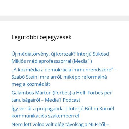
Legutóbbi bejegyzések
Új médiatörvény, új korszak? Interjú Sükösd
Miklós médiaprofesszorral (Media1)
„A közmédia a demokrácia immunrendszere” –
Szabó Stein Imre arról, miképp reformálná
meg a közmédiát
Galambos Márton (Forbes) a Hell–Forbes per
tanulságairól – Media1 Podcast
Így ver át a propaganda | Interjú Bőhm Kornél
kommunikációs szakemberrel
Nem lett volna volt elég távolság a NER-től –