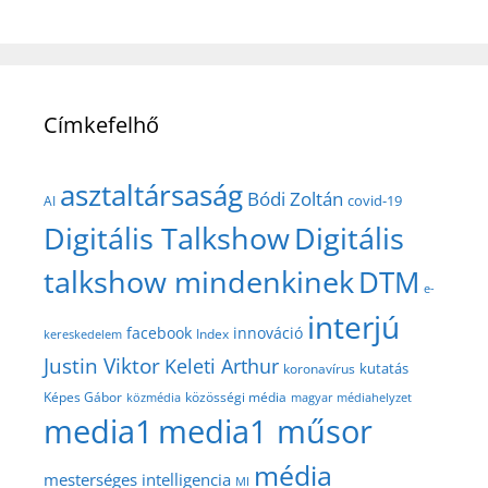
Címkefelhő
asztaltársaság
Bódi Zoltán
covid-19
AI
Digitális Talkshow
Digitális
talkshow mindenkinek
DTM
e-
interjú
facebook
innováció
Index
kereskedelem
Justin Viktor
Keleti Arthur
kutatás
koronavírus
közösségi média
Képes Gábor
közmédia
magyar médiahelyzet
media1
media1 műsor
média
mesterséges intelligencia
MI