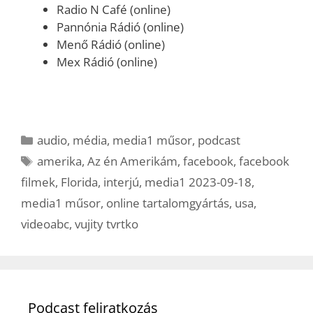
Radio N Café (online)
Pannónia Rádió (online)
Menő Rádió (online)
Mex Rádió (online)
Kategória
audio
,
média
,
media1 műsor
,
podcast
Címkék
amerika
,
Az én Amerikám
,
facebook
,
facebook
filmek
,
Florida
,
interjú
,
media1 2023-09-18
,
media1 műsor
,
online tartalomgyártás
,
usa
,
videoabc
,
vujity tvrtko
Podcast feliratkozás