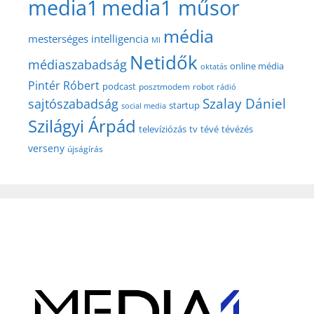
media1
media1 műsor
média
mesterséges intelligencia
MI
Netidők
médiaszabadság
online média
oktatás
Pintér Róbert
podcast
posztmodem
robot
rádió
Szalay Dániel
sajtószabadság
startup
social media
Szilágyi Árpád
televíziózás
tv
tévé
tévézés
verseny
újságírás