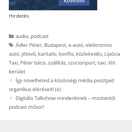
Hirdetés
Kategória
audio
,
podcast
Címkék
Ádler Péter
,
Budapest
,
e-autó
,
elektromos
autó
,
jótevő
,
karitatív
,
konflis
,
közlekedés
,
Lipócia
Taxi
,
Péter bácsi
,
szállítás
,
szocioriport
,
taxi
,
XIII.
kerület
Így növelheted a közösségi média posztjaid
organikus eléréseit! (x)
Digitális Talkshow mindenkinek – mostantól
podcast műsor!