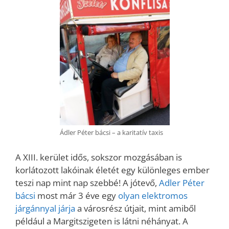
Ádler Péter bácsi – a karitatív taxis
A XIII. kerület idős, sokszor mozgásában is
korlátozott lakóinak életét egy különleges ember
teszi nap mint nap szebbé! A jótevő,
Adler Péter
bácsi
most már 3 éve egy
olyan elektromos
járgánnyal járja
a városrész útjait, mint amiből
például a Margitszigeten is látni néhányat. A