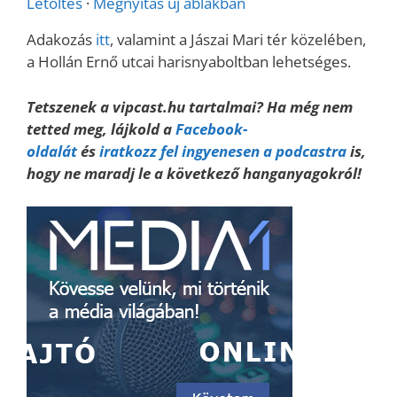
Letöltés
·
Megnyitás új ablakban
Adakozás
itt
, valamint a Jászai Mari tér közelében,
a Hollán Ernő utcai harisnyaboltban lehetséges.
Tetszenek a vipcast.hu tartalmai? Ha még nem
tetted meg, lájkold a
Facebook-
oldalát
és
iratkozz fel ingyenesen a podcastra
is,
hogy ne maradj le a következő hanganyagokról!