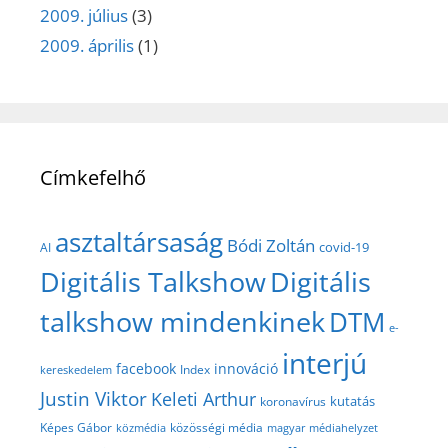
2009. július
(3)
2009. április
(1)
Címkefelhő
asztaltársaság
Bódi Zoltán
covid-19
AI
Digitális Talkshow
Digitális
talkshow mindenkinek
DTM
e-
interjú
facebook
innováció
Index
kereskedelem
Justin Viktor
Keleti Arthur
kutatás
koronavírus
közösségi média
Képes Gábor
közmédia
magyar médiahelyzet