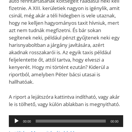
autó fenntartásának költségeit ráadásul neki kell
fizetnie. A XIII. kerületiek nagyon is igénylik, amit
csinál, még akár a téli hidegben is vele utaznak,
hogy ne kelljen hagyományos taxit hívniuk, mert
azt nem tudnák megfizetni. És bár sokan
segítenek neki, például pénzt gyűjtenek neki egy
harisnyaboltban a járgány javítására, azért
akadnak rosszakarói is. Az egyik taxis például
feljelentette őt, attól tartva, hogy elveszi a
kenyerét. Hogy mi történt ezután? Kiderül a
riportból, amelyben Péter bácsi utasai is
hallhatóak.
A riport a lejátszóra kattintva indítható, vagy akár
le is tölhető, vagy külön ablakban is megnyitható.
Audió
00:00
00:00
lejátszó