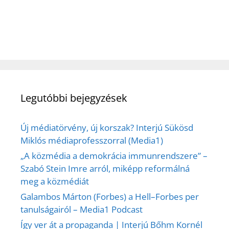
Legutóbbi bejegyzések
Új médiatörvény, új korszak? Interjú Sükösd
Miklós médiaprofesszorral (Media1)
„A közmédia a demokrácia immunrendszere” –
Szabó Stein Imre arról, miképp reformálná
meg a közmédiát
Galambos Márton (Forbes) a Hell–Forbes per
tanulságairól – Media1 Podcast
Így ver át a propaganda | Interjú Bőhm Kornél