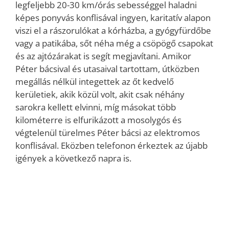
legfeljebb 20-30 km/órás sebességgel haladni
képes ponyvás konflisával ingyen, karitatív alapon
viszi el a rászorulókat a kórházba, a gyógyfürdőbe
vagy a patikába, sőt néha még a csöpögő csapokat
és az ajtózárakat is segít megjavítani. Amikor
Péter bácsival és utasaival tartottam, útközben
megállás nélkül integettek az őt kedvelő
kerületiek, akik közül volt, akit csak néhány
sarokra kellett elvinni, míg másokat több
kilométerre is elfurikázott a mosolygós és
végtelenül türelmes Péter bácsi az elektromos
konflisával. Eközben telefonon érkeztek az újabb
igények a következő napra is.