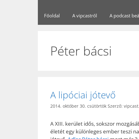
Főoldal
A vipcastről
A podcast beál
Péter bácsi
A lipóciai jótevő
2014. október 30. csütörtök
Szerző:
vipcast
A XIII. kerület idős, sokszor mozgásá
életét egy különleges ember teszi n