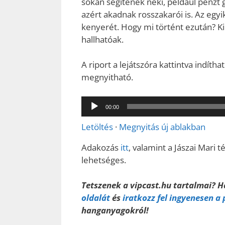
sokan segítenek neki, például pénzt g
azért akadnak rosszakarói is. Az egyik 
kenyerét. Hogy mi történt ezután? Kid
hallhatóak.
A riport a lejátszóra kattintva indítha
megnyitható.
Audió
00:00
lejátszó
Letöltés
·
Megnyitás új ablakban
Adakozás
itt
, valamint a Jászai Mari 
lehetséges.
Tetszenek a vipcast.hu tartalmai? 
oldalát
és
iratkozz fel ingyenesen a
hanganyagokról!