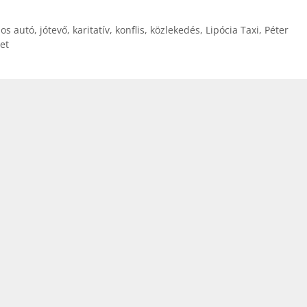
os autó
,
jótevő
,
karitatív
,
konflis
,
közlekedés
,
Lipócia Taxi
,
Péter
let