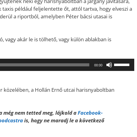
yűjtenek neki egy harisnyaboltban a járgány javítására,
taxis például feljelentette őt, attól tartva, hogy elveszi a
erül a riportból, amelyben Péter bácsi utasai is
tó, vagy akár le is tölhető, vagy külön ablakban is
A
00:00
hangerő
növeléséh
illetőleg
tér közelében, a Hollán Ernő utcai harisnyaboltban
csökkent
a
Fel/Le
Ha még nem tetted meg, lájkold a
Facebook-
billentyűk
 podcastra
is, hogy ne maradj le a következő
kell
használni.