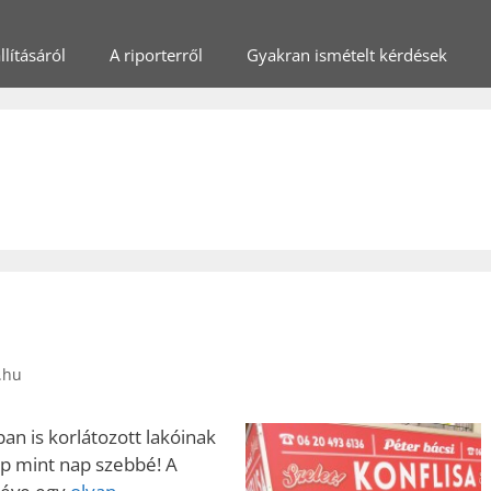
lításáról
A riporterről
Gyakran ismételt kérdések
.hu
ban is korlátozott lakóinak
ap mint nap szebbé! A