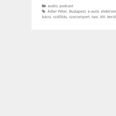
Kategória
audio
,
podcast
Címkék
Ádler Péter
,
Budapest
,
e-autó
,
elektrom
bácsi
,
szállítás
,
szocioriport
,
taxi
,
XIII. kerü