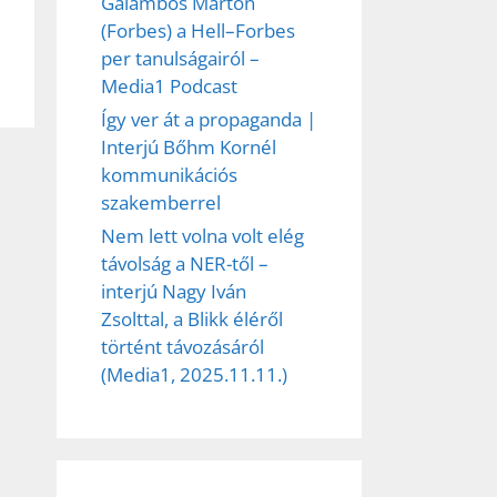
Galambos Márton
(Forbes) a Hell–Forbes
per tanulságairól –
Media1 Podcast
Így ver át a propaganda |
Interjú Bőhm Kornél
kommunikációs
szakemberrel
Nem lett volna volt elég
távolság a NER-től –
interjú Nagy Iván
Zsolttal, a Blikk éléről
történt távozásáról
(Media1, 2025.11.11.)