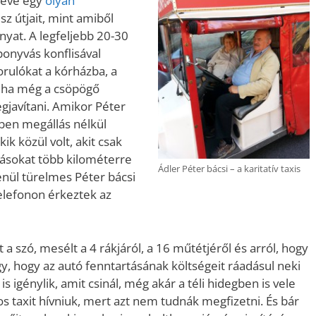
 éve egy
olyan
sz útjait, mint amiből
ányat. A legfeljebb 20-30
onyvás konflisával
zorulókat a kórházba, a
néha még a csöpögő
egjavítani. Amikor Péter
zben megállás nélkül
ik közül volt, akit csak
másokat több kilométerre
Ádler Péter bácsi – a karitatív taxis
enül türelmes Péter bácsi
elefonon érkeztek az
 a szó, mesélt a 4 rákjáról, a 16 műtétjéről és arról, hogy
, hogy az autó fenntartásának költségeit ráadásul neki
 is igénylik, amit csinál, még akár a téli hidegben is vele
 taxit hívniuk, mert azt nem tudnák megfizetni. És bár