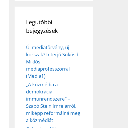
Legutóbbi
bejegyzések
Új médiatörvény, új
korszak? Interjú Sükösd
Miklós
médiaprofesszorral
ez,
(Media1)
„A közmédia a
éséhez
demokrácia
immunrendszere” –
Szabó Stein Imre arról,
et
miképp reformálná meg
a közmédiát