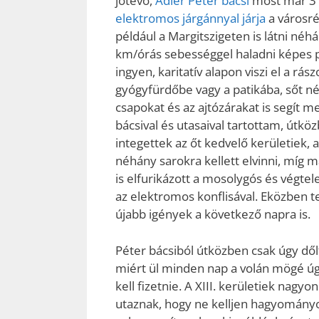
jótevő,
Adler Péter bácsi
most már 3
elektromos járgánnyal járja
a városré
például a Margitszigeten is látni néh
km/órás sebességgel haladni képes p
ingyen, karitatív alapon viszi el a rás
gyógyfürdőbe vagy a patikába, sőt 
csapokat és az ajtózárakat is segít m
bácsival és utasaival tartottam, útkö
integettek az őt kedvelő kerületiek, ak
néhány sarokra kellett elvinni, míg 
is elfurikázott a mosolygós és végtel
az elektromos konflisával. Eközben t
újabb igények a következő napra is.
Péter bácsiból útközben csak úgy dőlt
miért ül minden nap a volán mögé úgy
kell fizetnie. A XIII. kerületiek nagyon
utaznak, hogy ne kelljen hagyományos