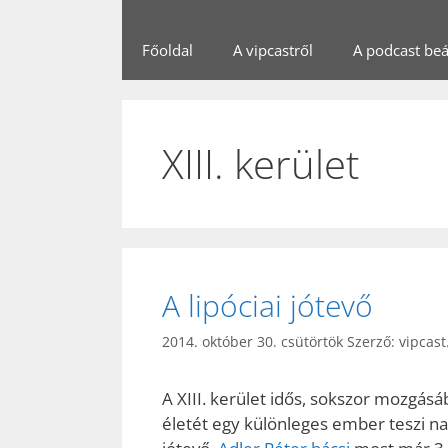
Főoldal
A vipcastről
A podcast beál
XIII. kerület
A lipóciai jótevő
2014. október 30. csütörtök
Szerző:
vipcast
A XIII. kerület idős, sokszor mozgásá
életét egy különleges ember teszi n