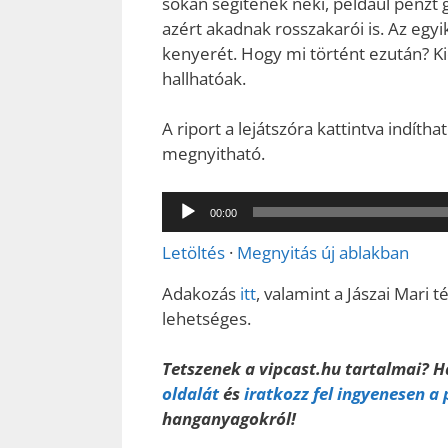
sokan segítenek neki, például pénzt g
azért akadnak rosszakarói is. Az egyik 
kenyerét. Hogy mi történt ezután? Kid
hallhatóak.
A riport a lejátszóra kattintva indítha
megnyitható.
Audió
00:00
lejátszó
Letöltés
·
Megnyitás új ablakban
Adakozás
itt
, valamint a Jászai Mari 
lehetséges.
Tetszenek a vipcast.hu tartalmai? 
oldalát
és
iratkozz fel ingyenesen a
hanganyagokról!