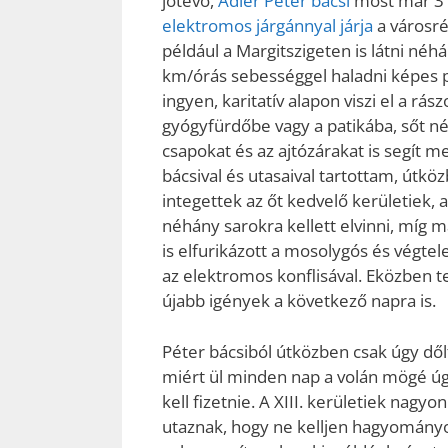
jótevő,
Adler Péter bácsi
most már 3
elektromos járgánnyal járja
a városré
például a Margitszigeten is látni néh
km/órás sebességgel haladni képes p
ingyen, karitatív alapon viszi el a rás
gyógyfürdőbe vagy a patikába, sőt 
csapokat és az ajtózárakat is segít m
bácsival és utasaival tartottam, útkö
integettek az őt kedvelő kerületiek, ak
néhány sarokra kellett elvinni, míg 
is elfurikázott a mosolygós és végtel
az elektromos konflisával. Eközben t
újabb igények a következő napra is.
Péter bácsiból útközben csak úgy dőlt
miért ül minden nap a volán mögé úgy
kell fizetnie. A XIII. kerületiek nagyon
utaznak, hogy ne kelljen hagyományos