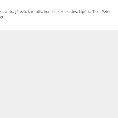
os autó
,
jótevő
,
karitatív
,
konflis
,
közlekedés
,
Lipócia Taxi
,
Péter
let