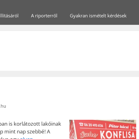
lításáról
A riporterről
Gyakran ismételt kérdések
.hu
ban is korlátozott lakóinak
ap mint nap szebbé! A