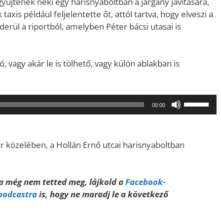
yűjtenek neki egy harisnyaboltban a járgány javítására,
taxis például feljelentette őt, attól tartva, hogy elveszi a
erül a riportból, amelyben Péter bácsi utasai is
tó, vagy akár le is tölhető, vagy külön ablakban is
A
00:00
hangerő
növeléséh
illetőleg
tér közelében, a Hollán Ernő utcai harisnyaboltban
csökkent
a
Fel/Le
Ha még nem tetted meg, lájkold a
Facebook-
billentyűk
 podcastra
is, hogy ne maradj le a következő
kell
használni.