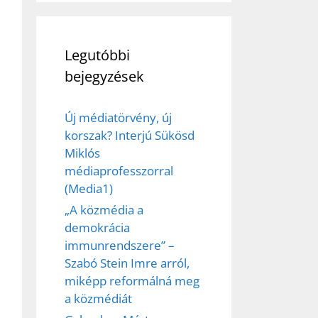
Legutóbbi
bejegyzések
Új médiatörvény, új
korszak? Interjú Sükösd
Miklós
médiaprofesszorral
ez,
(Media1)
„A közmédia a
éséhez
demokrácia
immunrendszere” –
Szabó Stein Imre arról,
et
miképp reformálná meg
a közmédiát