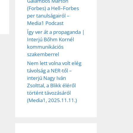
Galambos Márton
(Forbes) a Hell–Forbes
per tanulságairól –
Media1 Podcast
Így ver át a propaganda |
Interjú Bőhm Kornél
kommunikációs
szakemberrel
Nem lett volna volt elég
távolság a NER-től –
interjú Nagy Iván
Zsolttal, a Blikk éléről
történt távozásáról
(Media1, 2025.11.11.)