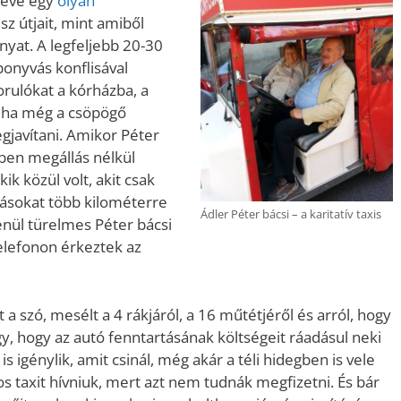
 éve egy
olyan
sz útjait, mint amiből
ányat. A legfeljebb 20-30
onyvás konflisával
zorulókat a kórházba, a
néha még a csöpögő
egjavítani. Amikor Péter
zben megállás nélkül
ik közül volt, akit csak
másokat több kilométerre
Ádler Péter bácsi – a karitatív taxis
enül türelmes Péter bácsi
elefonon érkeztek az
 a szó, mesélt a 4 rákjáról, a 16 műtétjéről és arról, hogy
, hogy az autó fenntartásának költségeit ráadásul neki
 is igénylik, amit csinál, még akár a téli hidegben is vele
 taxit hívniuk, mert azt nem tudnák megfizetni. És bár