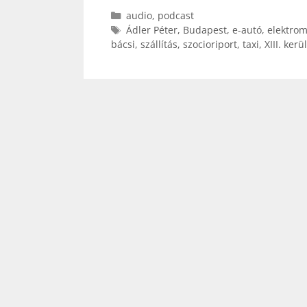
Kategória
audio
,
podcast
Címkék
Ádler Péter
,
Budapest
,
e-autó
,
elektrom
bácsi
,
szállítás
,
szocioriport
,
taxi
,
XIII. kerü