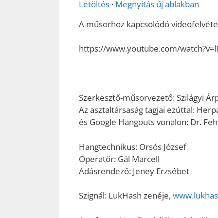
Letöltés
·
Megnyitás új ablakban
A műsorhoz kapcsolódó videofelvétel 
https://www.youtube.com/watch?v
Szerkesztő-műsorvezető: Szilágyi Ár
Az asztaltársaság tagjai ezúttal: Herp
és Google Hangouts vonalon: Dr. Fehé
Hangtechnikus: Orsós József
Operatőr: Gál Marcell
Adásrendező: Jeney Erzsébet
Szignál: LukHash zenéje,
www.lukha