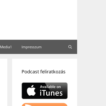
Media1
Impresszum
Podcast feliratkozás