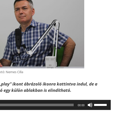
otó: Nemes Cilla
„play” ikont ábrázoló ikonra kattintva indul, de a
szó egy külön ablakban is elindítható.
A
00:00
hangerő