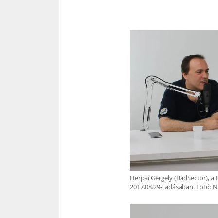
Herpai Gergely (BadSector), a 
2017.08.29-i adásában. Fotó: N