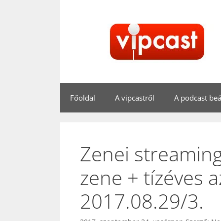
Kilépés
a
tartalomba
Főoldal
A vipcastről
A podcast beál
Zenei streaming
zene + tízéves 
2017.08.29/3.