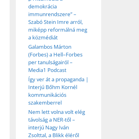
demokrácia
immunrendszere” –
Szabó Stein Imre arról,
miképp reformálná meg
a közmédiát
Galambos Márton
(Forbes) a Hell–Forbes
per tanulságairól –
Media1 Podcast
Így ver át a propaganda |
Interjú Bőhm Kornél
kommunikációs
szakemberrel
Nem lett volna volt elég
távolság a NER-től –
interjú Nagy Iván
Zsolttal, a Blikk éléről