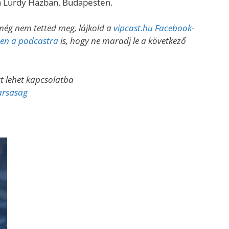
a Lurdy Házban, Budapesten.
még nem tetted meg, lájkold a
vipcast.hu Facebook-
esen a podcastra
is, hogy ne maradj le a következő
tt lehet kapcsolatba
arsasag