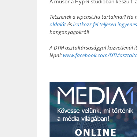
A műsor a Hyp-R stúdióban készült, 
Tetszenek a vipcast.hu tartalmai? Ha 
oldalát
és
iratkozz fel teljesen ingyen
hanganyagokról!
A DTM asztaltársasággal közvetlenül i
lépni:
www.facebook.com/DTMasztalt