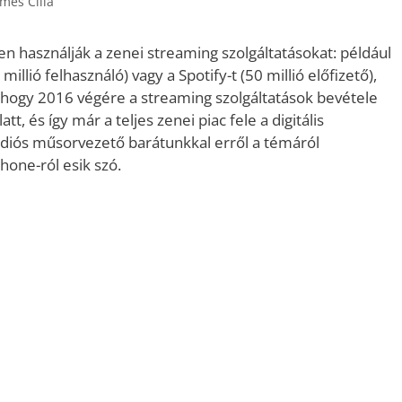
mes Cilla
ben használják a zenei streaming szolgáltatásokat: például
illió felhasználó) vagy a Spotify-t (50 millió előfizető),
 hogy 2016 végére a streaming szolgáltatások bevétele
t, és így már a teljes zenei piac fele a digitális
ádiós műsorvezető barátunkkal erről a témáról
hone-ról esik szó.