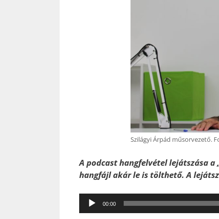
Szilágyi Árpád műsorvezető. F
A podcast hangfelvétel lejátszása a 
hangfájl akár le is tölthető. A leját
Audió
00:00
lejátszó