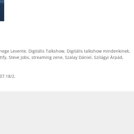
nege Levente
,
Digitális Talkshow
,
Digitális talkshow mindenkinek
,
tify
,
Steve Jobs
,
streaming zene
,
Szalay Dániel
,
Szilágyi Árpád
,
07.18/2.