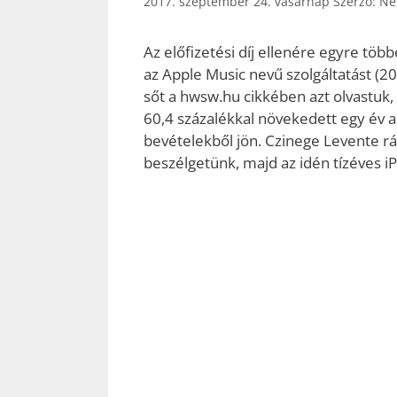
2017. szeptember 24. vasárnap
Szerző:
Ne
Az előfizetési díj ellenére egyre töb
az Apple Music nevű szolgáltatást (20 m
sőt a hwsw.hu cikkében azt olvastuk,
60,4 százalékkal növekedett egy év alat
bevételekből jön. Czinege Levente r
beszélgetünk, majd az idén tízéves iP