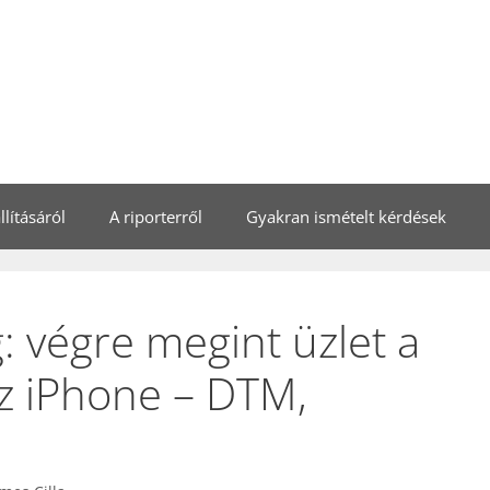
lításáról
A riporterről
Gyakran ismételt kérdések
: végre megint üzlet a
az iPhone – DTM,