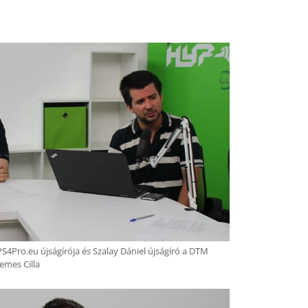
PS4Pro.eu újságírója és Szalay Dániel újságíró a DTM
emes Cilla