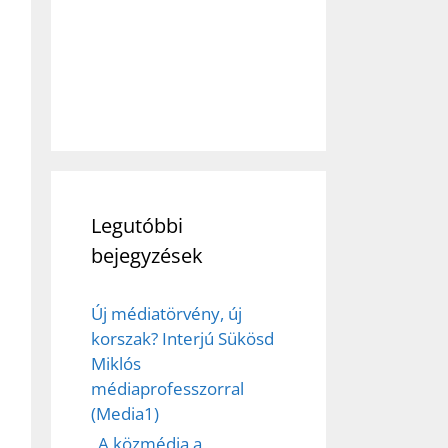
Legutóbbi
bejegyzések
Új médiatörvény, új
korszak? Interjú Sükösd
Miklós
médiaprofesszorral
(Media1)
„A közmédia a