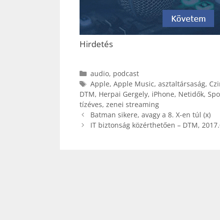
Hirdetés
Kategória
audio
,
podcast
Címkék
Apple
,
Apple Music
,
asztaltársaság
,
Czi
DTM
,
Herpai Gergely
,
iPhone
,
Netidők
,
Spo
tízéves
,
zenei streaming
Batman sikere, avagy a 8. X-en túl (x)
IT biztonság közérthetően – DTM, 2017.