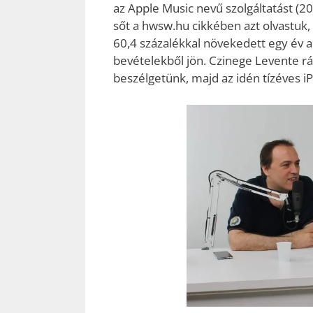
az Apple Music nevű szolgáltatást (20 m
sőt a hwsw.hu cikkében azt olvastuk,
60,4 százalékkal növekedett egy év alat
bevételekből jön. Czinege Levente r
beszélgetünk, majd az idén tízéves iP