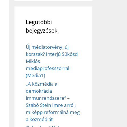
Legutóbbi
bejegyzések
Új médiatörvény, új
korszak? Interjú Sükösd
Miklós
médiaprofesszorral
(Media1)
„A közmédia a
demokrácia
immunrendszere” –
Szabó Stein Imre arról,
miképp reformálná meg
a közmédiát