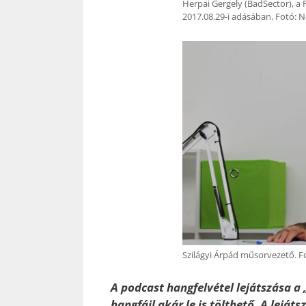
Herpai Gergely (BadSector), a 
2017.08.29-i adásában. Fotó: N
Szilágyi Árpád műsorvezető. F
A podcast hangfelvétel lejátszása a 
hangfájl akár le is tölthető. A leját