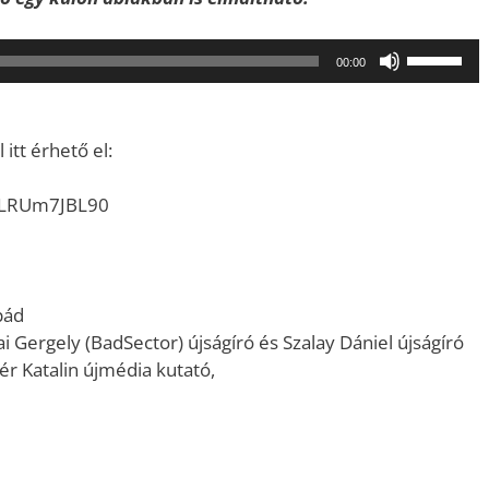
A
00:00
hangerő
növeléséh
illetőleg
itt érhető el:
csökkent
a
=lLRUm7JBL90
Fel/Le
billentyűk
kell
használni.
pád
ai Gergely (BadSector) újságíró és Szalay Dániel újságíró
r Katalin újmédia kutató,