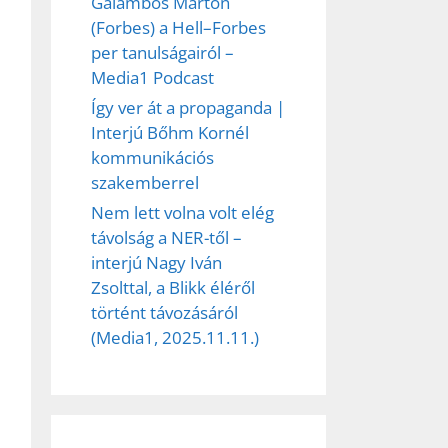
Galambos Márton
(Forbes) a Hell–Forbes
per tanulságairól –
Media1 Podcast
ez,
Így ver át a propaganda |
Interjú Bőhm Kornél
éséhez
kommunikációs
szakemberrel
Nem lett volna volt elég
et
távolság a NER-től –
interjú Nagy Iván
Zsolttal, a Blikk éléről
történt távozásáról
(Media1, 2025.11.11.)