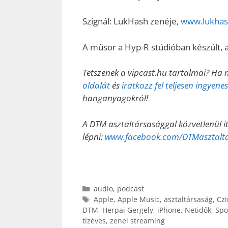
Szignál: LukHash zenéje,
www.lukha
A műsor a Hyp-R stúdióban készült, 
Tetszenek a vipcast.hu tartalmai? Ha 
oldalát
és
iratkozz fel teljesen ingyen
hanganyagokról!
A DTM asztaltársasággal közvetlenül i
lépni:
www.facebook.com/DTMasztalt
Kategória
audio
,
podcast
Címkék
Apple
,
Apple Music
,
asztaltársaság
,
Czi
DTM
,
Herpai Gergely
,
iPhone
,
Netidők
,
Spo
tízéves
,
zenei streaming