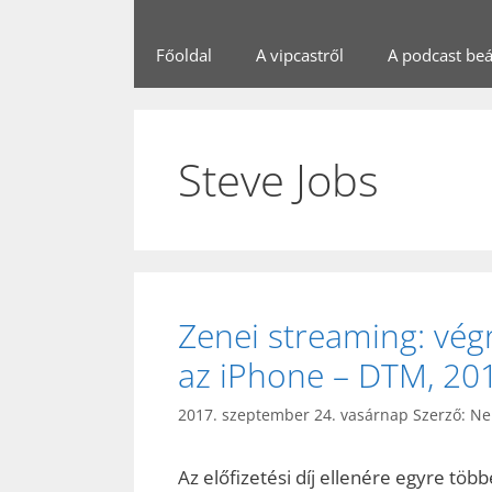
Főoldal
A vipcastről
A podcast beál
Steve Jobs
Zenei streaming: végr
az iPhone – DTM, 201
2017. szeptember 24. vasárnap
Szerző:
Ne
Az előfizetési díj ellenére egyre töb