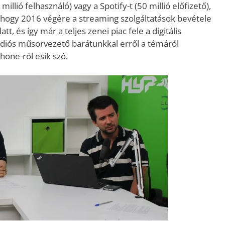
illió felhasználó) vagy a Spotify-t (50 millió előfizető),
 hogy 2016 végére a streaming szolgáltatások bevétele
t, és így már a teljes zenei piac fele a digitális
ádiós műsorvezető barátunkkal erről a témáról
hone-ról esik szó.