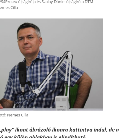
PS4Pro.eu újságírója és Szalay Dániel újságíró a DTM
emes Cilla
otó: Nemes Cilla
„play” ikont ábrázoló ikonra kattintva indul, de a
szó egy külön ablakban is elindítható.