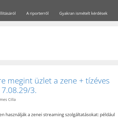
lításáról
A riporterről
Gyakran ismételt kérdések
e megint üzlet a zene + tízéves
7.08.29/3.
mes Cilla
ben használják a zenei streaming szolgáltatásokat: például