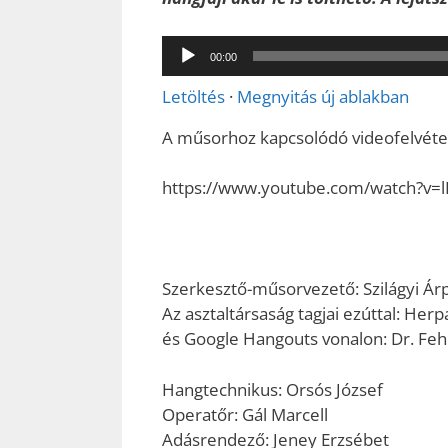
Audió
00:00
lejátszó
Letöltés
·
Megnyitás új ablakban
A műsorhoz kapcsolódó videofelvétel 
https://www.youtube.com/watch?v
Szerkesztő-műsorvezető: Szilágyi Ár
Az asztaltársaság tagjai ezúttal: Herp
és Google Hangouts vonalon: Dr. Fehé
Hangtechnikus: Orsós József
Operatőr: Gál Marcell
Adásrendező: Jeney Erzsébet