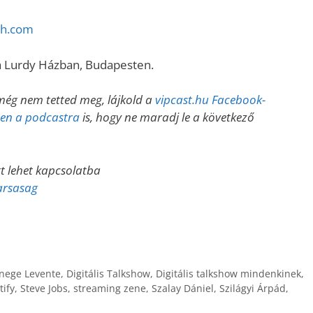
sh.com
a Lurdy Házban, Budapesten.
még nem tetted meg, lájkold a
vipcast.hu Facebook-
esen a podcastra
is, hogy ne maradj le a következő
tt lehet kapcsolatba
arsasag
nege Levente
,
Digitális Talkshow
,
Digitális talkshow mindenkinek
,
tify
,
Steve Jobs
,
streaming zene
,
Szalay Dániel
,
Szilágyi Árpád
,