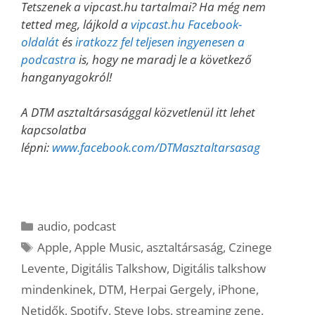
Tetszenek a vipcast.hu tartalmai? Ha még nem
tetted meg, lájkold a
vipcast.hu Facebook-
oldalát
és
iratkozz fel teljesen ingyenesen a
podcastra
is, hogy ne maradj le a következő
hanganyagokról!
A DTM asztaltársasággal közvetlenül itt lehet
kapcsolatba
lépni:
www.facebook.com/DTMasztaltarsasag
Kategória
audio
,
podcast
Címkék
Apple
,
Apple Music
,
asztaltársaság
,
Czinege
Levente
,
Digitális Talkshow
,
Digitális talkshow
mindenkinek
,
DTM
,
Herpai Gergely
,
iPhone
,
Netidők
,
Spotify
,
Steve Jobs
,
streaming zene
,