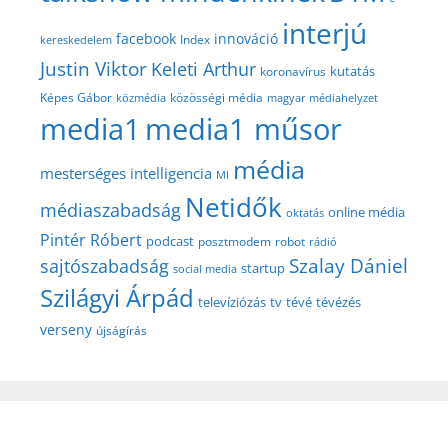
interjú
facebook
innováció
Index
kereskedelem
Justin Viktor
Keleti Arthur
kutatás
koronavírus
közösségi média
Képes Gábor
közmédia
magyar médiahelyzet
media1
media1 műsor
média
mesterséges intelligencia
MI
Netidők
médiaszabadság
online média
oktatás
Pintér Róbert
podcast
posztmodem
robot
rádió
Szalay Dániel
sajtószabadság
startup
social media
Szilágyi Árpád
televíziózás
tv
tévé
tévézés
verseny
újságírás