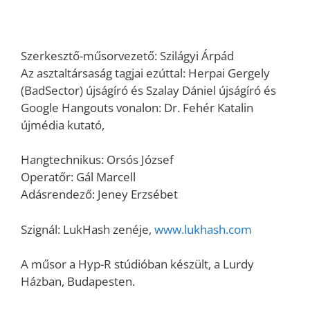
Szerkesztő-műsorvezető: Szilágyi Árpád
Az asztaltársaság tagjai ezúttal: Herpai Gergely
(BadSector) újságíró és Szalay Dániel újságíró és
Google Hangouts vonalon: Dr. Fehér Katalin
újmédia kutató,
Hangtechnikus: Orsós József
Operatőr: Gál Marcell
Adásrendező: Jeney Erzsébet
Szignál: LukHash zenéje,
www.lukhash.com
A műsor a Hyp-R stúdióban készült, a Lurdy
Házban, Budapesten.