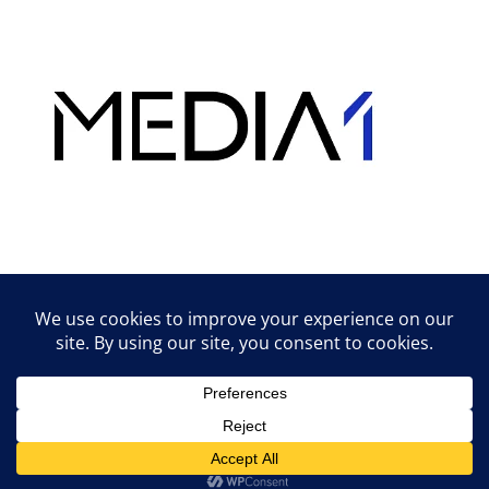
Hirdetés
Lifestyle tippek & trükkök
© 2026 vipcast.hu powered by Media1
• Készült
GeneratePress