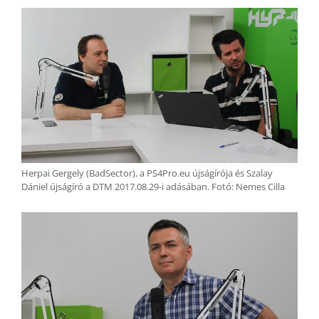
Herpai Gergely (BadSector), a PS4Pro.eu újságírója és Szalay
Dániel újságíró a DTM 2017.08.29-i adásában. Fotó: Nemes Cilla