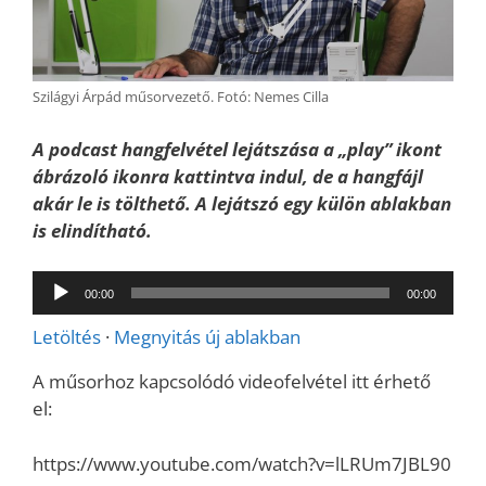
Szilágyi Árpád műsorvezető. Fotó: Nemes Cilla
A podcast hangfelvétel lejátszása a „play” ikont
ábrázoló ikonra kattintva indul, de a hangfájl
akár le is tölthető. A lejátszó egy külön ablakban
is elindítható.
Audió
00:00
00:00
lejátszó
Letöltés
·
Megnyitás új ablakban
A műsorhoz kapcsolódó videofelvétel itt érhető
el:
https://www.youtube.com/watch?v=lLRUm7JBL90