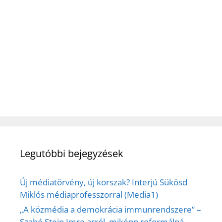
Legutóbbi bejegyzések
Új médiatörvény, új korszak? Interjú Sükösd
Miklós médiaprofesszorral (Media1)
„A közmédia a demokrácia immunrendszere” –
Szabó Stein Imre arról, miképp reformálná