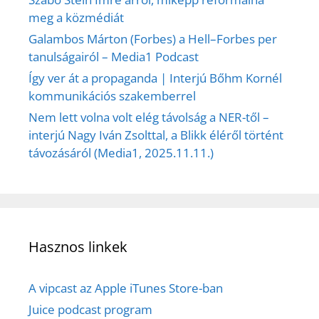
meg a közmédiát
Galambos Márton (Forbes) a Hell–Forbes per
tanulságairól – Media1 Podcast
Így ver át a propaganda | Interjú Bőhm Kornél
kommunikációs szakemberrel
Nem lett volna volt elég távolság a NER-től –
interjú Nagy Iván Zsolttal, a Blikk éléről történt
távozásáról (Media1, 2025.11.11.)
Hasznos linkek
A vipcast az Apple iTunes Store-ban
Juice podcast program