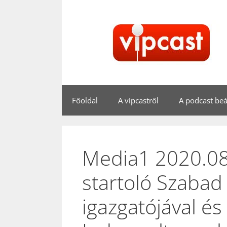
Kilépés
a
tartalomba
Főoldal
A vipcastről
A podcast beál
Media1 2020.08.
startoló Szaba
igazgatójával és