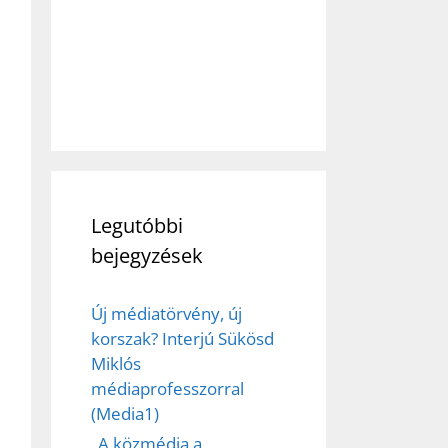
Legutóbbi
bejegyzések
Új médiatörvény, új
korszak? Interjú Sükösd
Miklós
médiaprofesszorral
(Media1)
„A közmédia a