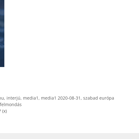
hu
,
interjú
,
media1
,
media1 2020-08-31
,
szabad európa
 felmondás
 (x)