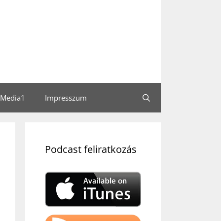
Media1
Impresszum
Podcast feliratkozás