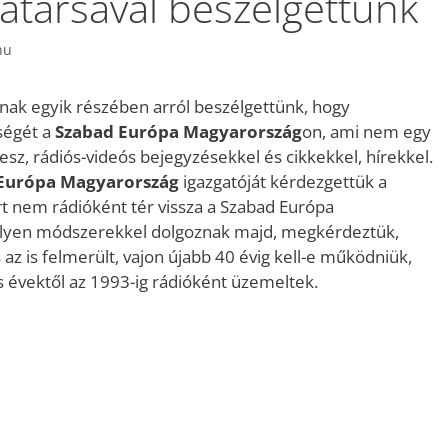
atársával beszélgettünk
hu
nak egyik részében arról beszélgettünk, hogy
ségét a
Szabad Európa Magyarország
on, ami nem egy
esz, rádiós-videós bejegyzésekkel és cikkekkel, hírekkel.
Európa Magyarország
igazgatóját kérdezgettük a
rt nem rádióként tér vissza a Szabad Európa
ilyen módszerekkel dolgoznak majd, megkérdeztük,
az is felmerült, vajon újabb 40 évig kell-e működniük,
s évektől az 1993-ig rádióként üzemeltek.