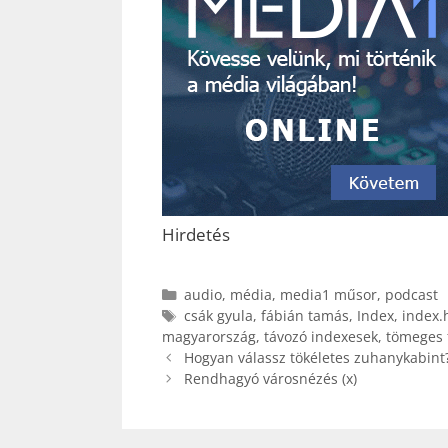
Hirdetés
Kategória
audio
,
média
,
media1 műsor
,
podcast
Címkék
csák gyula
,
fábián tamás
,
Index
,
index.
magyarország
,
távozó indexesek
,
tömeges
Hogyan válassz tökéletes zuhanykabint?
Rendhagyó városnézés (x)