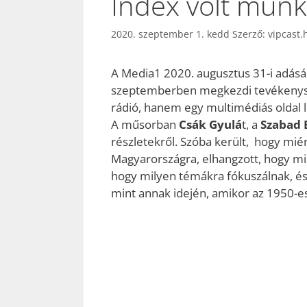
Index volt munk
2020. szeptember 1. kedd
Szerző:
vipcast.
A Media1 2020. augusztus 31-i adásá
szeptemberben megkezdi tevékeny
rádió, hanem egy multimédiás oldal l
A műsorban
Csák Gyulá
t, a
Szabad 
részletekről. Szóba került, hogy mié
Magyarországra, elhangzott, hogy m
hogy milyen témákra fókuszálnak, és 
mint annak idején, amikor az 1950-e