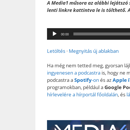
A Media1 műsora az alábbi lejátszó s
lenti linkre kattintva le is tölthető
Audió
lejátszó
00:00
Letöltés
·
Megnyitás új ablakban
Ha még nem tetted meg, gyorsan láj
ingyenesen a podcastra
is, hogy ne 
podcastra a
Spotify
-on
és az
Apple 
programokban, például a
Google Po
hírlevelére a hírportál főoldalán
, és
l