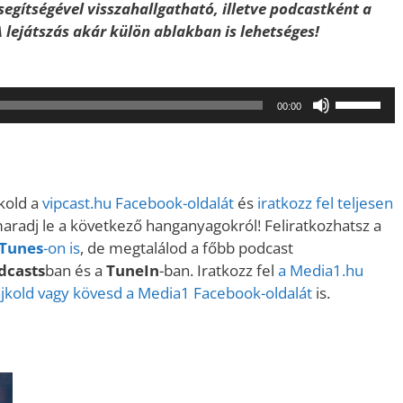
egítségével visszahallgatható, illetve podcastként a
. A lejátszás akár külön ablakban is lehetséges!
A
00:00
hangerő
növeléséh
illetőleg
csökkent
kold a
vipcast.
hu Facebook-oldalát
és
iratkozz fel teljesen
a
maradj le a következő hanganyagokról! Feliratkozhatsz a
Fel/Le
iTunes
-on is
, de megtalálod a főbb podcast
billentyűk
dcasts
ban és a
TuneIn
-ban. Iratkozz fel
a Media1.hu
kell
ájkold vagy kövesd a Media1 Facebook-oldalát
is.
használni.