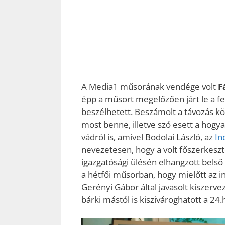
A Media1 műsorának vendége volt
F
épp a műsort megelőzően járt le a fe
beszélhetett. Beszámolt a távozás k
most benne, illetve szó esett a hogya
vádról is, amivel Bodolai László, az
In
nevezetesen, hogy a volt főszerkeszt
igazgatósági ülésén elhangzott belső
a hétfői műsorban, hogy mielőtt az in
Gerényi Gábor által javasolt kiszerve
bárki mástól is kiszivároghatott a 24