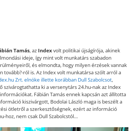
ábián Tamás
, az
Index
volt politikai újságírója, akinek
lmondási ideje, így mint volt munkatárs szabadon
örülményeiről, és elmondta, hogy milyen érzések vannak
n tovább?-ról is. Az Index volt munkatársa szólt arról a
dex.hu Zrt. elnöke illette korábban Dull Szabolcsot
,
ő szivárogtathatta ki a versenytárs 24.hu-nak az Index
 információkat. Fábián Tamás ennek kapcsán azt állította
formáció kiszivárgott, Bodolai László maga is beszélt a
zési ötletről a szerkesztőségnek, ezért az információ
.hu-hoz, nem csak Dull Szabolcstól…