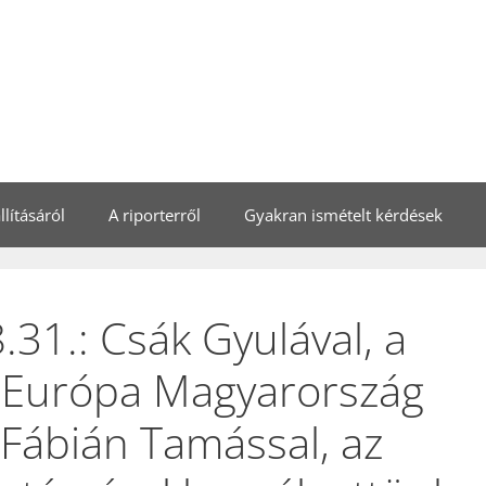
lításáról
A riporterről
Gyakran ismételt kérdések
31.: Csák Gyulával, a
d Európa Magyarország
 Fábián Tamással, az