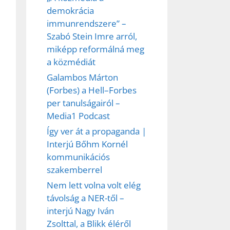
demokrácia
immunrendszere” –
Szabó Stein Imre arról,
miképp reformálná meg
a közmédiát
Galambos Márton
(Forbes) a Hell–Forbes
per tanulságairól –
Media1 Podcast
Így ver át a propaganda |
Interjú Bőhm Kornél
kommunikációs
szakemberrel
Nem lett volna volt elég
távolság a NER-től –
interjú Nagy Iván
Zsolttal, a Blikk éléről