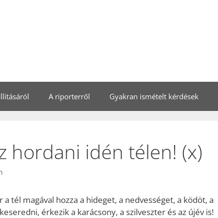
lításáról
A riporterről
Gyakran ismételt kérdések
z hordani idén télen! (x)
n
r a tél magával hozza a hideget, a nedvességet, a ködöt, a
keseredni, érkezik a karácsony, a szilveszter és az újév is!