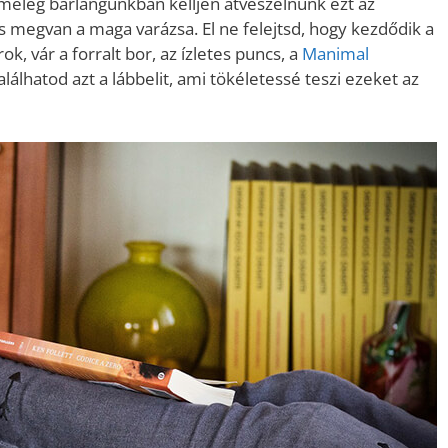
leg barlangunkban kelljen átvészelnünk ezt az
is megvan a maga varázsa. El ne felejtsd, hogy kezdődik a
k, vár a forralt bor, az ízletes puncs, a
Manimal
álhatod azt a lábbelit, ami tökéletessé teszi ezeket az