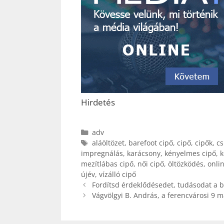
Hirdetés
Kategória
adv
Címkék
aláöltözet
,
barefoot cipő
,
cipő
,
cipők
,
cs
impregnálás
,
karácsony
,
kényelmes cipő
,
k
mezítlábas cipő
,
női cipő
,
öltözködés
,
onli
újév
,
vízálló cipő
Fordítsd érdeklődésedet, tudásodat a bi
Vágvölgyi B. András, a ferencvárosi 9 m