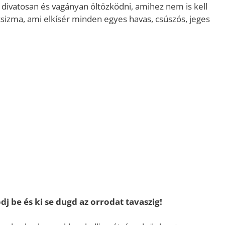
sz divatosan és vagányan öltözködni, amihez nem is kell
sizma, ami elkísér minden egyes havas, csúszós, jeges
dj be és ki se dugd az orrodat tavaszig!