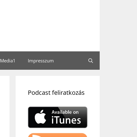
Media1
Impresszum
Podcast feliratkozás