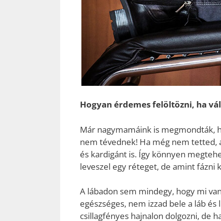
Hogyan érdemes felöltözni, ha vál
Már nagymamáink is megmondták, hogy
nem tévednek! Ha még nem tetted, akk
és kardigánt is. Így könnyen megtehe
leveszel egy réteget, de amint fázni 
A lábadon sem mindegy, hogy mi van!
egészséges, nem izzad bele a láb és l
csillagfényes hajnalon dolgozni, de h