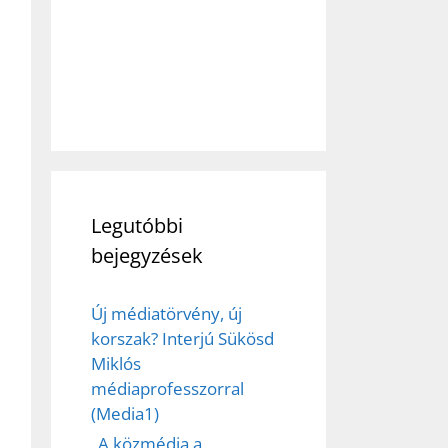
Legutóbbi
bejegyzések
Új médiatörvény, új
korszak? Interjú Sükösd
Miklós
médiaprofesszorral
(Media1)
„A közmédia a