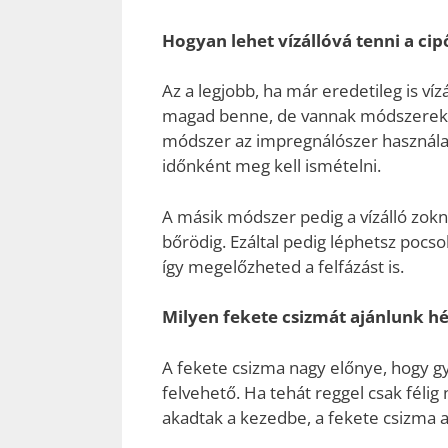
Hogyan lehet vízállóvá tenni a cip
Az a legjobb, ha már eredetileg is ví
magad benne, de vannak módszerek, m
módszer az impregnálószer használata,
időnként meg kell ismételni.
A másik módszer pedig a vízálló zokni
bőrödig. Ezáltal pedig léphetsz pocs
így megelőzheted a felfázást is.
Milyen fekete csizmát ajánlunk h
A fekete csizma nagy előnye, hogy gy
felvehető. Ha tehát reggel csak féli
akadtak a kezedbe, a fekete csizma ak