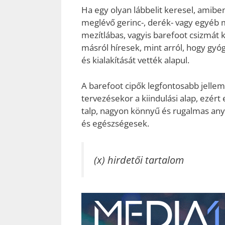
Ha egy olyan lábbelit keresel, amiben
meglévő gerinc-, derék- vagy egyéb m
mezítlábas, vagyis barefoot csizmát 
másról híresek, mint arról, hogy gyó
és kialakítását vették alapul.
A barefoot cipők legfontosabb jellemz
tervezésekor a kiindulási alap, ezért 
talp, nagyon könnyű és rugalmas any
és egészségesek.
(x) hirdetői tartalom