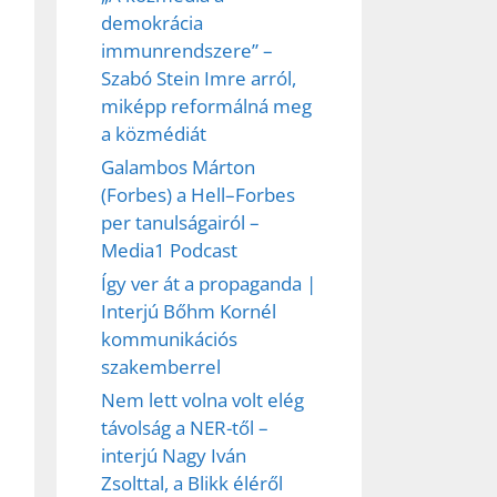
demokrácia
immunrendszere” –
Szabó Stein Imre arról,
miképp reformálná meg
a közmédiát
Galambos Márton
(Forbes) a Hell–Forbes
per tanulságairól –
Media1 Podcast
Így ver át a propaganda |
Interjú Bőhm Kornél
kommunikációs
szakemberrel
Nem lett volna volt elég
távolság a NER-től –
interjú Nagy Iván
Zsolttal, a Blikk éléről