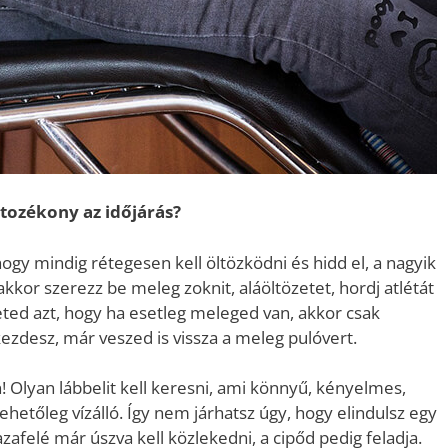
tozékony az időjárás?
 mindig rétegesen kell öltözködni és hidd el, a nagyik
or szerezz be meleg zoknit, aláöltözetet, hordj atlétát
ted azt, hogy ha esetleg meleged van, akkor csak
kezdesz, már veszed is vissza a meleg pulóvert.
 Olyan lábbelit kell keresni, ami könnyű, kényelmes,
ehetőleg vízálló. Így nem járhatsz úgy, hogy elindulsz egy
azafelé már úszva kell közlekedni, a cipőd pedig feladja.