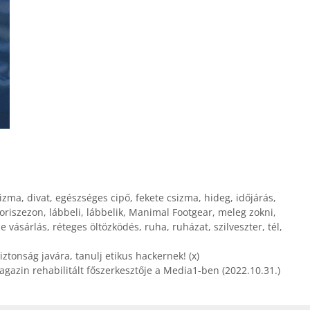
izma
,
divat
,
egészséges cipő
,
fekete csizma
,
hideg
,
időjárás
,
oriszezon
,
lábbeli
,
lábbelik
,
Manimal Footgear
,
meleg zokni
,
ne vásárlás
,
réteges öltözködés
,
ruha
,
ruházat
,
szilveszter
,
tél
,
ztonság javára, tanulj etikus hackernek! (x)
agazin rehabilitált főszerkesztője a Media1-ben (2022.10.31.)