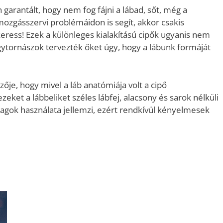
 garantált, hogy nem fog fájni a lábad, sőt, még a
ozgásszervi problémáidon is segít, akkor csakis
keress! Ezek a különleges kialakítású cipők ugyanis nem
gytornászok tervezték őket úgy, hogy a lábunk formáját
ője, hogy mivel a láb anatómiája volt a cipő
ezeket a lábbeliket széles lábfej, alacsony és sarok nélküli
agok használata jellemzi, ezért rendkívül kényelmesek