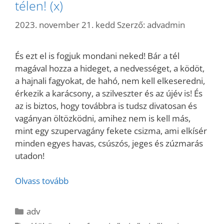
télen! (x)
2023. november 21. kedd
Szerző:
advadmin
És ezt el is fogjuk mondani neked! Bár a tél
magával hozza a hideget, a nedvességet, a ködöt,
a hajnali fagyokat, de hahó, nem kell elkeseredni,
érkezik a karácsony, a szilveszter és az újév is! És
az is biztos, hogy továbbra is tudsz divatosan és
vagányan öltözködni, amihez nem is kell más,
mint egy szupervagány fekete csizma, ami elkísér
minden egyes havas, csúszós, jeges és zúzmarás
utadon!
Olvass tovább
Kategória
adv