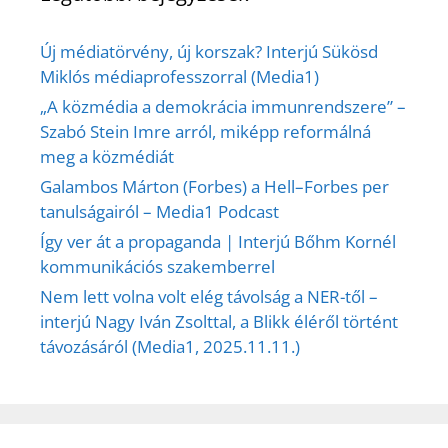
Új médiatörvény, új korszak? Interjú Sükösd
Miklós médiaprofesszorral (Media1)
„A közmédia a demokrácia immunrendszere” –
Szabó Stein Imre arról, miképp reformálná
meg a közmédiát
Galambos Márton (Forbes) a Hell–Forbes per
tanulságairól – Media1 Podcast
Így ver át a propaganda | Interjú Bőhm Kornél
kommunikációs szakemberrel
Nem lett volna volt elég távolság a NER-től –
interjú Nagy Iván Zsolttal, a Blikk éléről történt
távozásáról (Media1, 2025.11.11.)