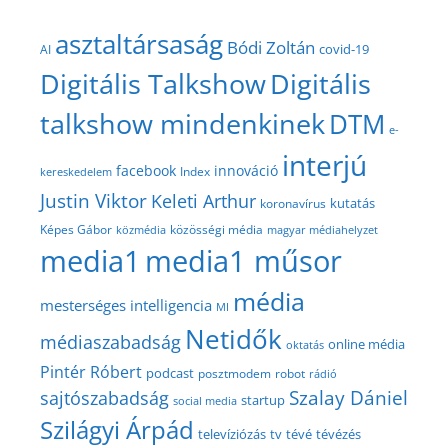
asztaltársaság
Bódi Zoltán
covid-19
AI
Digitális Talkshow
Digitális
talkshow mindenkinek
DTM
e-
interjú
facebook
innováció
Index
kereskedelem
Justin Viktor
Keleti Arthur
kutatás
koronavírus
közösségi média
Képes Gábor
közmédia
magyar médiahelyzet
media1
media1 műsor
média
mesterséges intelligencia
MI
Netidők
médiaszabadság
online média
oktatás
Pintér Róbert
podcast
posztmodem
robot
rádió
Szalay Dániel
sajtószabadság
startup
social media
Szilágyi Árpád
televíziózás
tv
tévé
tévézés