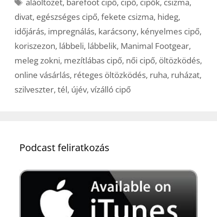
Címkék
aláöltözet
,
barefoot cipő
,
cipő
,
cipők
,
csizma
,
divat
,
egészséges cipő
,
fekete csizma
,
hideg
,
időjárás
,
impregnálás
,
karácsony
,
kényelmes cipő
,
koriszezon
,
lábbeli
,
lábbelik
,
Manimal Footgear
,
meleg zokni
,
mezítlábas cipő
,
női cipő
,
öltözködés
,
online vásárlás
,
réteges öltözködés
,
ruha
,
ruházat
,
szilveszter
,
tél
,
újév
,
vízálló cipő
Podcast feliratkozás