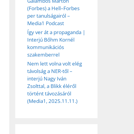
Galambos Márton
(Forbes) a Hell–Forbes
per tanulságairól –
Media1 Podcast
Így ver át a propaganda |
Interjú Bőhm Kornél
kommunikációs
szakemberrel
Nem lett volna volt elég
távolság a NER-től –
interjú Nagy Iván
Zsolttal, a Blikk éléről
történt távozásáról
(Media1, 2025.11.11.)