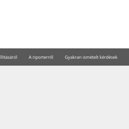
lításáról
A riporterről
Gyakran ismételt kérdések