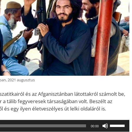
ban, 2021 augusztus
szatitkairól és az Afganisztánban látottakról számolt be,
r a tálib fegyveresek társaságában volt. Beszélt az
l és egy ilyen életveszélyes út lelki oldaláról is.
A
00:00
hangerő