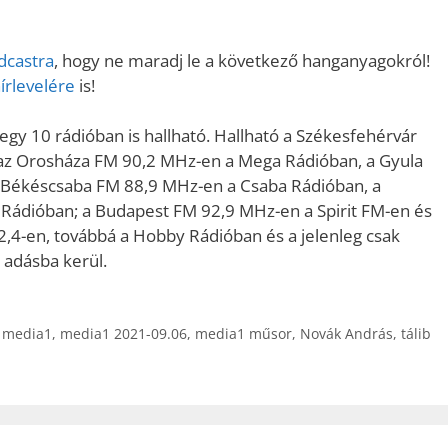
növeléséh
illetőleg
dcastra
, hogy ne maradj le a következő hanganyagokról!
csökkent
írlevelére
is!
a
Fel/Le
y 10 rádióban is hallható. Hallható a Székesfehérvár
billentyűk
az Orosháza FM 90,2 MHz-en a Mega Rádióban, a Gyula
kell
 Békéscsaba FM 88,9 MHz-en a Csaba Rádióban, a
használni.
ádióban; a Budapest FM 92,9 MHz-en a Spirit FM-en és
4-en, továbbá a Hobby Rádióban és a jelenleg csak
 adásba kerül.
,
media1
,
media1 2021-09.06
,
media1 műsor
,
Novák András
,
tálib