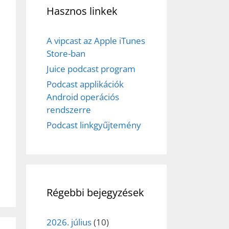
Hasznos linkek
ez,
éséhez
A vipcast az Apple iTunes
Store-ban
Juice podcast program
et
Podcast applikációk
Android operációs
rendszerre
Podcast linkgyűjtemény
Régebbi bejegyzések
2026. július
(10)