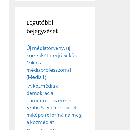
Legutóbbi
bejegyzések
Új médiatörvény, új
korszak? Interjú Sükösd
Miklós
médiaprofesszorral
(Media1)
„A közmédia a
demokrácia
immunrendszere” –
Szabó Stein Imre arról,
miképp reformálná meg
a közmédiát