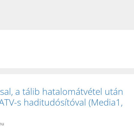
al, a tálib hatalomátvétel után
ATV-s haditudósítóval (Media1,
.hu