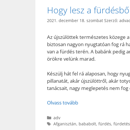
Hogy lesz a fürdésből
2021. december 18. szombat
Szerző:
adva
Az újszülöttek természetes közege a 
biztosan nagyon nyugtatóan fog rá hat
van a fürdés terén. A babánk pedig 
örökre velünk marad.
Készülj hát fel rá alaposan, hogy ny
pillanatát, akár újszülöttről, akár t
tanácsait, nagy meglepetés nem fog
Olvass tovább
Kategória
adv
Címkék
Afganisztán
,
bababolt
,
fürdés
,
fürdetés