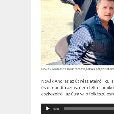
Novák András tálibok társaságában Afganisztán
Novák András az út részleteiről, kulis
és elmondta azt is, nem félt-e, amiko
eszközeiről, az útra való felkészülésrő
Audió
00:00
lejátszó