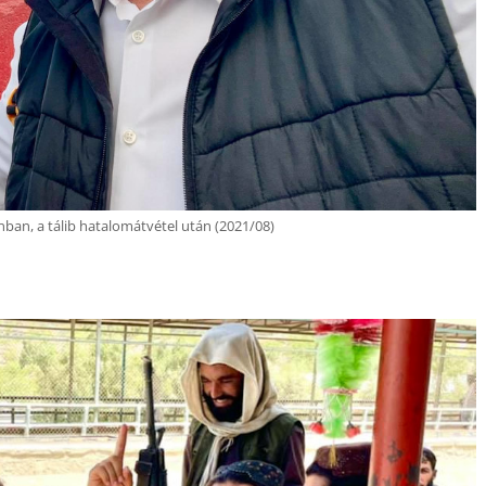
ban, a tálib hatalomátvétel után (2021/08)