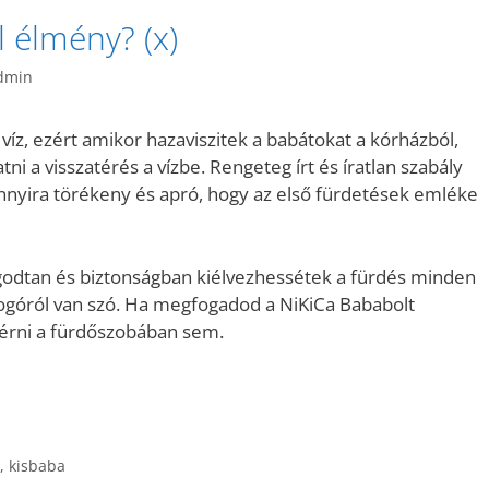
 élmény? (x)
dmin
víz, ezért amikor hazaviszitek a babátokat a kórházból,
ni a visszatérés a vízbe. Rengeteg írt és íratlan szabály
annyira törékeny és apró, hogy az első fürdetések emléke
ugodtan és biztonságban kiélvezhessétek a fürdés minden
otyogóról van szó. Ha megfogadod a NiKiCa Bababolt
 érni a fürdőszobában sem.
,
kisbaba