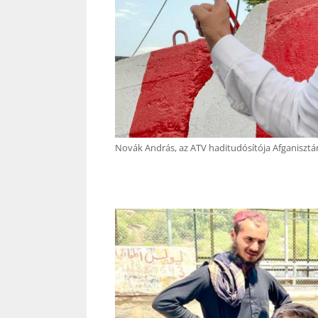
Novák András, az ATV haditudósítója Afganisztán