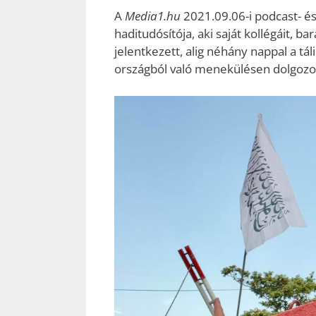
A
Media1.hu
2021.09.06-i podcast- é
haditudósítója, aki saját kollégáit, b
jelentkezett, alig néhány nappal a t
országból való menekülésen dolgozot