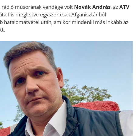
s rádió műsorának vendége volt
Novák András
, az
ATV
arátait is meglepve egyszer csak Afganisztánból
álib hatalomátvétel után, amikor mindenki más inkább az
t.