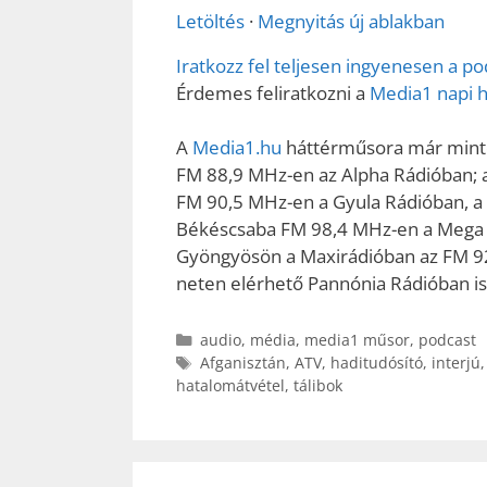
Letöltés
·
Megnyitás új ablakban
Iratkozz fel teljesen ingyenesen a po
Érdemes feliratkozni a
Media1 napi h
A
Media1.hu
háttérműsora már minteg
FM 88,9 MHz-en az Alpha Rádióban; 
FM 90,5 MHz-en a Gyula Rádióban, a
Békéscsaba FM 98,4 MHz-en a Mega R
Gyöngyösön a Maxirádióban az FM 92,
neten elérhető Pannónia Rádióban is
Kategória
audio
,
média
,
media1 műsor
,
podcast
Címkék
Afganisztán
,
ATV
,
haditudósító
,
interjú
hatalomátvétel
,
tálibok