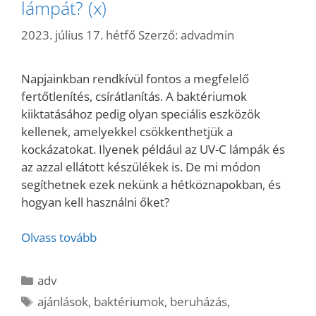
lámpát? (x)
2023. július 17. hétfő
Szerző:
advadmin
Napjainkban rendkívül fontos a megfelelő
fertőtlenítés, csírátlanítás. A baktériumok
kiiktatásához pedig olyan speciális eszközök
kellenek, amelyekkel csökkenthetjük a
kockázatokat. Ilyenek például az UV-C lámpák és
az azzal ellátott készülékek is. De mi módon
segíthetnek ezek nekünk a hétköznapokban, és
hogyan kell használni őket?
Olvass tovább
Kategória
adv
Címkék
ajánlások
,
baktériumok
,
beruházás
,