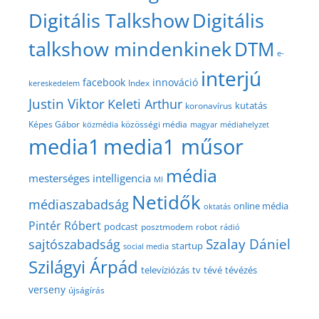
Digitális Talkshow
Digitális
talkshow mindenkinek
DTM
e-
interjú
facebook
innováció
Index
kereskedelem
Justin Viktor
Keleti Arthur
kutatás
koronavírus
közösségi média
Képes Gábor
közmédia
magyar médiahelyzet
media1
media1 műsor
média
mesterséges intelligencia
MI
Netidők
médiaszabadság
online média
oktatás
Pintér Róbert
podcast
posztmodem
robot
rádió
Szalay Dániel
sajtószabadság
startup
social media
Szilágyi Árpád
televíziózás
tv
tévé
tévézés
verseny
újságírás