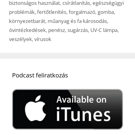
biztonságos használat
,
csírátlanítás
,
egészségügyi
problémák
,
fertőtlenítés
,
forgalmazó
,
gomba
,
környezetbarát
,
műanyag és fa károsodás
,
óvintézkedések
,
penész
,
sugárzás
,
UV-C lámpa
,
veszélyek
,
vírusok
Podcast feliratkozás