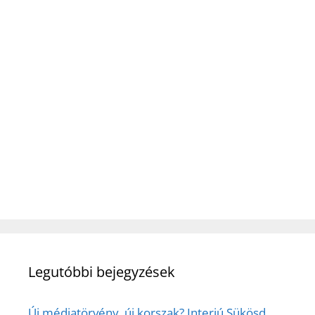
Legutóbbi bejegyzések
Új médiatörvény, új korszak? Interjú Sükösd