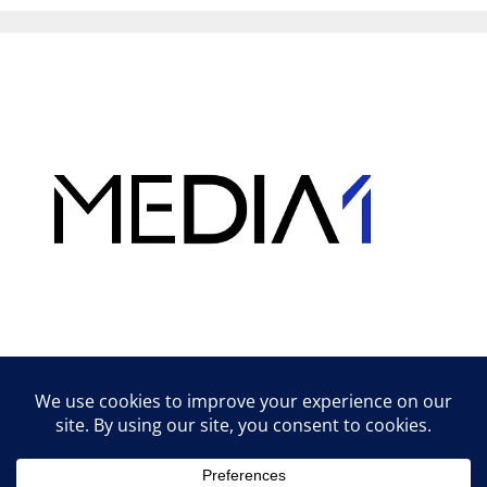
Hirdetés
Lifestyle tippek & trükkök