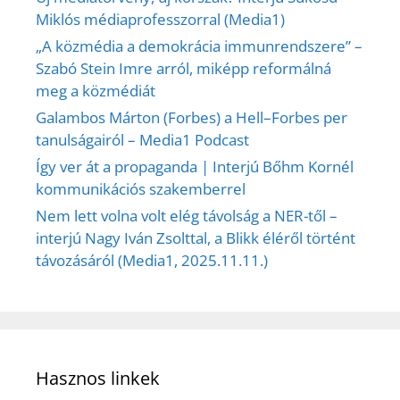
Miklós médiaprofesszorral (Media1)
„A közmédia a demokrácia immunrendszere” –
Szabó Stein Imre arról, miképp reformálná
meg a közmédiát
Galambos Márton (Forbes) a Hell–Forbes per
tanulságairól – Media1 Podcast
Így ver át a propaganda | Interjú Bőhm Kornél
kommunikációs szakemberrel
Nem lett volna volt elég távolság a NER-től –
interjú Nagy Iván Zsolttal, a Blikk éléről történt
távozásáról (Media1, 2025.11.11.)
Hasznos linkek